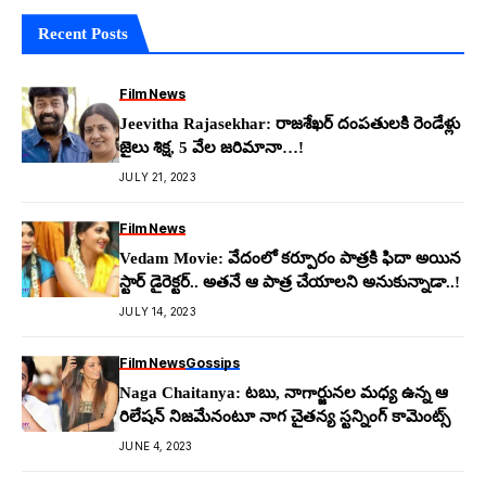
Recent Posts
Film News
Jeevitha Rajasekhar: రాజశేఖర్ దంపతులకి రెండేళ్లు
జైలు శిక్ష‌, 5 వేల జ‌రిమానా…!
JULY 21, 2023
Film News
Vedam Movie: వేదంలో క‌ర్పూరం పాత్ర‌కి ఫిదా అయిన
స్టార్ డైరెక్ట‌ర్.. అత‌నే ఆ పాత్ర చేయాల‌ని అనుకున్నాడా..!
JULY 14, 2023
Film News
Gossips
Naga Chaitanya: టబు, నాగార్జున‌ల మ‌ధ్య ఉన్న ఆ
రిలేష‌న్ నిజ‌మేనంటూ నాగ చైత‌న్య స్ట‌న్నింగ్ కామెంట్స్
JUNE 4, 2023