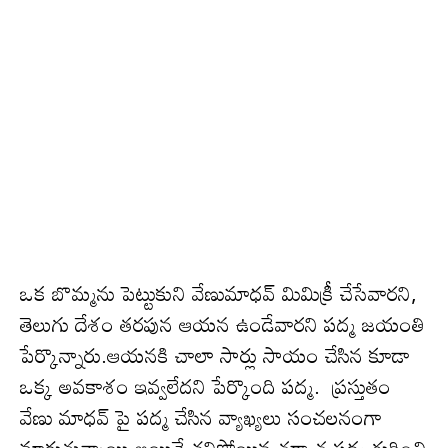
ఒక బొమ్మను పెట్టుకుని వేణుమాధవ్ మిమిక్రీ చేసేవారని,
తెలుగు దేశం త‌రపున ఆయన ఉండేవారని పద్మ జయంతి
పేర్కొన్నారు.ఆయ‌నకి చాలా సార్లు సాయం చేసిన కూడా
ఒక్క అవకాశం ఇవ్వ‌లేద‌ని పేర్కొంది ప‌ద్మ‌. ప్ర‌స్తుతం
వేణు మాధ‌వ్ పై ప‌ద్మ చేసిన వ్యాఖ్య‌లు సంచ‌ల‌నంగా