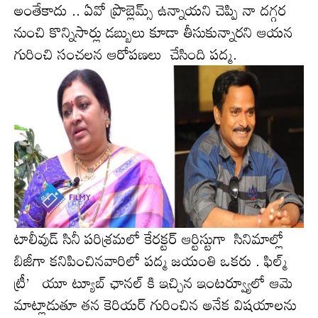
అంతేకాదు .. ఏవో ప్రొబ్లెమ్స్ ఉన్నాయని చెప్పి నా దగ్గర
నుంచి కొన్నిసార్లు డబ్బులు కూడా తీసుకున్నార‌ని ఆయ‌న
గురించి సంచ‌ల‌న ఆరోప‌ణ‌లు చేసింది ప‌ద్మ‌.
టాలీవుడ్ సినీ ప‌రిశ్ర‌మ‌లో కేరక్టర్ ఆర్టిస్టుగా సినిమాల్లో
బిజీగా కనిపించినవారిలో పద్మ జయంతి ఒకరు . ఫిల్మ్
ట్రీ’ యూ ట్యూబ్ ఛానల్ కి ఇచ్చిన ఇంటర్వ్యూలో ఆమె
మాట్లాడుతూ తన కెరియర్ గురించిన అనేక విషయాలను