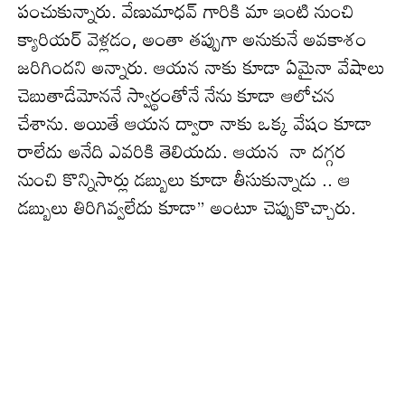
పంచుకున్నారు. వేణుమాధవ్ గారికి మా ఇంటి నుంచి
క్యారియర్ వెళ్లడం, అంతా తప్పుగా అనుకునే అవ‌కాశం
జ‌రిగింద‌ని అన్నారు. ఆయ‌న నాకు కూడా ఏమైనా వేషాలు
చెబుతాడేమోననే స్వార్థంతోనే నేను కూడా ఆలోచన
చేశాను. అయితే ఆయన ద్వారా నాకు ఒక్క వేషం కూడా
రాలేదు అనేది ఎవ‌రికి తెలియ‌దు. ఆయ‌న నా దగ్గర
నుంచి కొన్నిసార్లు డబ్బులు కూడా తీసుకున్నాడు .. ఆ
డబ్బులు తిరిగివ్వలేదు కూడా” అంటూ చెప్పుకొచ్చారు.