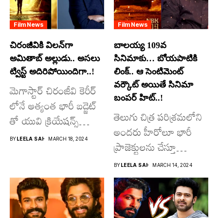
Film News
Film News
చిరంజీవికి విలన్‌గా
బాలయ్య 109వ
అమితాబ్ అల్లుడు.. అసలు
సినిమాకు… బోయపాటికి
ట్విస్ట్ అదిరిపోయిందిగా..!
లింక్.. ఆ సెంటిమెంట్
వర్కౌట్ అయితే సినిమా
మెగాస్టార్ చిరంజీవి కెరీర్
బంపర్ హిట్..!
లోనే అత్యంత భారీ బడ్జెట్
తెలుగు చిత్ర పరిశ్రమలోని
తో యువి క్రియేషన్స్
అందరు హీరోలూ భారీ
రూపొందిస్తున్న
BY
LEELA SAI
MARCH 18, 2024
ప్రాజెక్టులను చేస్తూ
విశ్వంభర...
దూసుకుపోతోన్నారు.
BY
LEELA SAI
MARCH 14, 2024
అందులో కొందరు
మాత్రమే...