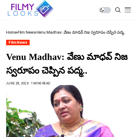
Home
Film News
Venu Madhav: వేణు మాధవ్ నిజ స్వరూపం చెప్పిన ప‌ద్మ‌..
Film News
Venu Madhav: వేణు మాధవ్ నిజ
స్వరూపం చెప్పిన ప‌ద్మ‌..
JUNE 28, 2023
1 MINS READ