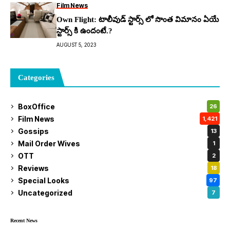
Film News
Own Flight: టాలీవుడ్ స్టార్స్ లో సొంత విమానం ఏయే
స్టార్స్ కి ఉందంటే.?
AUGUST 5, 2023
Categories
BoxOffice
26
Film News
1,421
Gossips
13
Mail Order Wives
1
OTT
2
Reviews
18
Special Looks
97
Uncategorized
7
Recent News