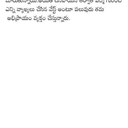
మారుతున్నాయి.అయితే చనిపోయిన త‌ర్వాత పద్మ గురించి
ఎన్ని వ్యాఖ్యలు చేసిన వేస్ట్ అంటూ ప‌లువురు త‌మ
అభిప్రాయం వ్య‌క్తం చేస్తున్నారు.