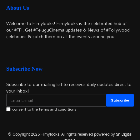
About Us
Welcome to Filmylooks! Filmylooks is the celebrated hub of
our #TFI. Get #TeluguCinema updates & News of #Tollywood
celebrities & catch them on all the events around you.
Subscribe Now
Subscribe to our mailing list to receives daily updates direct to
your inbox!
I consent to the terms and conditions
© Copyright 2025 Filmylooks. All rights reserved powered by
Sn Digital
media