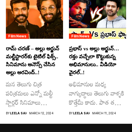
మాత్రమే...
Film News
Film News
రామ్ చరణ్ – అల్లు అర్జున్
ప్రభాస్ vs అల్లు అర్జున్…
మల్టీస్టారర్​కు టైటిల్ ఫిక్స్..
రక్తం వచ్చేలా కొట్టుకున్న
సినిమాను అనౌన్స్ చేసిన
అభిమానులు.. వీడియో
అల్లు అరవింద్..!
వైరల్..!
మన తెలుగు చిత్ర
అభిమానుల మధ్య
పరిశ్రమలు ఎన్నో మల్టీ
వాగ్యుద్ధాలు తెలుగు వాళ్ళకి
స్టార్లర్ సినిమాలు
కొత్తేమీ కాదు. పాత తరం
వచ్చాయి.. కొన్ని సినిమాలు
నటుల నుంచి నేటి...
BY
LEELA SAI
MARCH 12, 2024
BY
LEELA SAI
MARCH 11, 2024
అయితే...