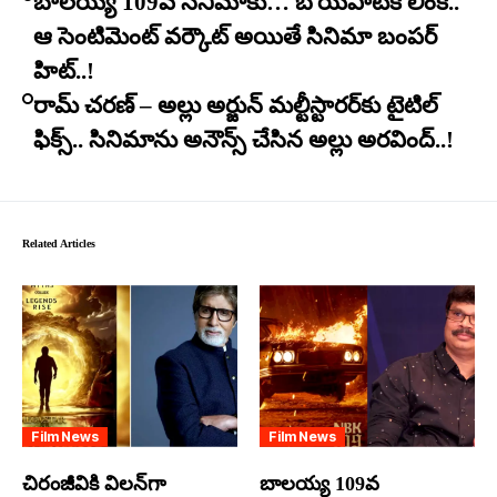
బాలయ్య 109వ సినిమాకు… బోయపాటికి లింక్..
ఆ సెంటిమెంట్ వర్కౌట్ అయితే సినిమా బంపర్
హిట్..!
రామ్ చరణ్ – అల్లు అర్జున్ మల్టీస్టారర్​కు టైటిల్
ఫిక్స్.. సినిమాను అనౌన్స్ చేసిన అల్లు అరవింద్..!
Related Articles
Film News
Film News
చిరంజీవికి విలన్‌గా
బాలయ్య 109వ