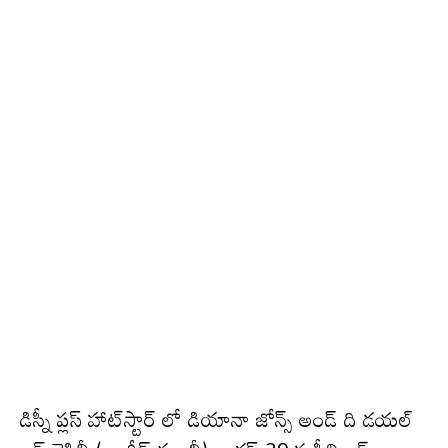
డిస్నీ ప్లస్ హాట్‍స్టార్ లో డియానా జోన్స్ అండ్ ది డయల్