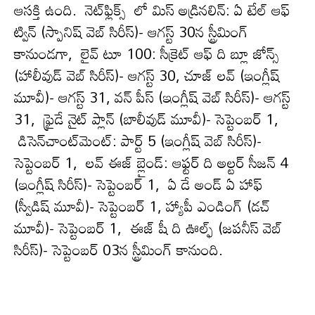
ఆస‌క్తి ఉంది. నెట్‍ఫ్లిక్స్ లో మిస్ అడ్రినలిన్: ఏ టేల్ ఆఫ్
ట్విన్ (స్పానిష్ వెబ్ సిరీస్)- ఆగస్ట్ 30న స్ట్రీమింగ్
కానుండ‌గా, లైవ్ టూ 100: సీక్రెట్ ఆఫ్ ది బ్లూ జోన్స్
(హాలీవుడ్ వెబ్ సిరీస్)- ఆగస్ట్ 30, చూజ్ లవ్ (ఇంగ్లీష్
మూవీ)- ఆగస్ట్ 31, వన్ పీస్ (ఇంగ్లీష్ వెబ్ సిరీస్)- ఆగస్ట్
31, ఫ్రైడే నైట్ ప్లాన్ (బాలీవుడ్ మూవీ)- సెప్టెంబర్ 1,
డిసెన్‍చాంట్‍మెంట్: పార్ట్ 5 (ఇంగ్లీష్ వెబ్ సిరీస్)-
సెప్టెంబర్ 1, లవ్ ఈజ్ బ్లైండ్: ఆఫ్టర్ ది అల్టర్ సీజన్ 4
(ఇంగ్లీష్ సిరీస్)- సెప్టెంబర్ 1, ఏ డే అండ్ ఏ హాఫ్
(స్వీడిష్ మూవీ)- సెప్టెంబర్ 1, హ్యాపీ ఎండింగ్ (డచ్
మూవీ)- సెప్టెంబర్ 1, ఈజ్ షీ ది ఊల్ఫ్ (జపనీస్ వెబ్
సిరీస్)- సెప్టెంబర్ 03న స్ట్రీమింగ్ కానుంది.