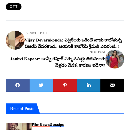
OTT
PREVIOUS POST
Vijay Devarakonda: ఎట్ట‌కేల‌కు ఒకింటి వాడు కాబోతున్న
విజ‌య్ దేవ‌ర‌కొండ‌.. ఆయ‌న‌కి కాబోయే శ్రీమ‌తి ఎవ‌రంటే..!
NEXT POST
Janhvi Kapoor: జాన్వీ కపూర్ ఎక్కువసార్లు తిరుమలకు
వెళ్లడం వెనక. కారణం ఇదేనా?
Recent Posts
Film News
Gossips