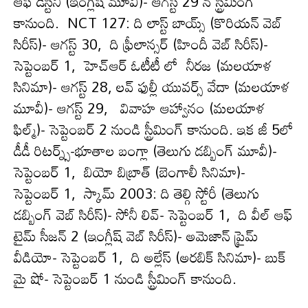
ఆఫ్ డెస్టినీ (ఇంగ్లీష్ మూవీ)- ఆగస్ట్ 29 న స్ట్రీమింగ్
కానుంది. NCT 127: ది లాస్ట్ బాయ్స్ (కొరియన్ వెబ్
సిరీస్)- ఆగస్ట్ 30, ది ఫ్రీలాన్సర్ (హిందీ వెబ్ సిరీస్)-
సెప్టెంబర్ 1, హెచ్‍ఆర్ ఓటీటీ లో నీరజ (మలయాళ
సినిమా)- ఆగస్ట్ 28, లవ్ ఫుల్లీ యువర్స్ వేదా (మలయాళ
మూవీ)- ఆగస్ట్ 29, వివాహ ఆహ్వానం (మలయాళ
ఫిల్మ్)- సెప్టెంబర్ 2 నుండి స్ట్రీమింగ్ కానుంది. ఇక జీ 5లో
డీడీ రిటర్న్స్-భూతాల బంగ్లా (తెలుగు డబ్బింగ్ మూవీ)-
సెప్టెంబర్ 1, బియో బిబ్రాత్ (బెంగాలీ సినిమా)-
సెప్టెంబర్ 1, స్కామ్ 2003: ది తెల్గి స్టోరీ (తెలుగు
డబ్బింగ్ వెబ్ సిరీస్)- సోనీ లివ్- సెప్టెంబర్ 1, ది వీల్ ఆఫ్
టైమ్ సీజన్ 2 (ఇంగ్లీష్ వెబ్ సిరీస్)- అమెజాన్ ప్రైమ్
వీడియో- సెప్టెంబర్ 1, ది అల్లేస్ (అరబిక్ సినిమా)- బుక్
మై షో- సెప్టెంబర్ 1 నుండి స్ట్రీమింగ్ కానుంది.