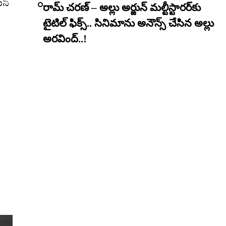
యన్
రామ్ చరణ్ – అల్లు అర్జున్ మల్టీస్టారర్​కు
టైటిల్ ఫిక్స్.. సినిమాను అనౌన్స్ చేసిన అల్లు
అరవింద్..!