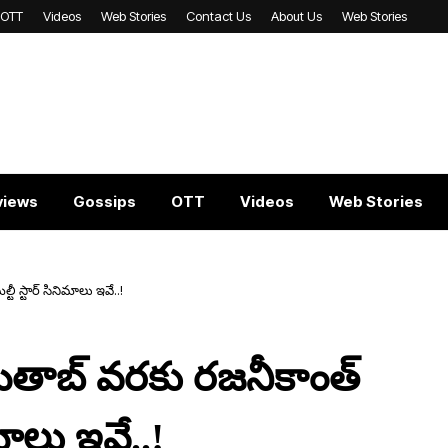
OTT
Videos
Web Stories
Contact Us
About Us
Web Stories
views
Gossips
OTT
Videos
Web Stories
ీ స్టార్ సినిమాలు ఇవే..!
మితాబ్‌ వరకు రజనీకాంత్
ిమాలు ఇవే..!