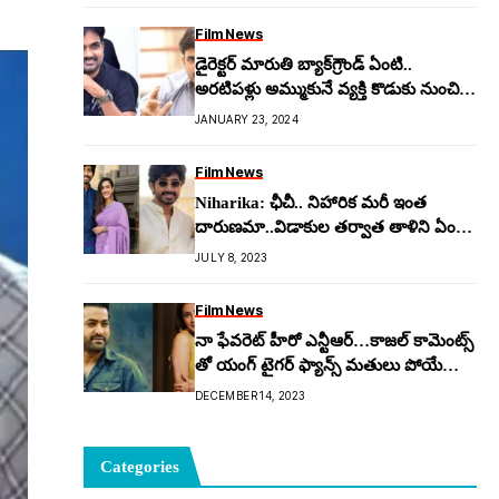
Film News
డైరెక్ట‌ర్‌ మారుతి బ్యాక్‌గ్రౌండ్ ఏంటి..
అర‌టిపళ్లు అమ్ముకునే వ్య‌క్తి కొడుకు నుంచి
డైరెక్ట‌ర్‌గా ఎలా ఎదిగాడు..!?
JANUARY 23, 2024
Film News
Niharika: ఛీచీ.. నిహారిక మ‌రీ ఇంత
దారుణ‌మా..విడాకుల త‌ర్వాత తాళిని ఏం
చేసిందంటే..!
JULY 8, 2023
Film News
నా ఫేవరెట్ హీరో ఎన్టీఆర్…కాజల్ కామెంట్స్
తో యంగ్ టైగ‌ర్ ఫ్యాన్స్‌ మతులు పోయే
హంగామా..!
DECEMBER 14, 2023
Categories