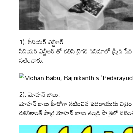
1). సీనియ‌ర్ ఎన్టీఆర్
సీనియర్ ఎన్టీఆర్ తో కలిసి టైగర్ సినిమాలో స్క్రీన్
నటించారు.
2). మోహన్ బాబు:
మోహన్ బాబు హీరోగా నటించిన పెదరాయుడు చిత్రం భా
రజినీకాంత్ పాత్ర మోహన్ బాబు తండ్రి పాత్రలో నటి