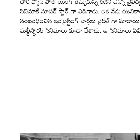
భారీ ఫ్యాన్ ఫాలోయింగ్ తెచ్చుకున్న రజిని ఎన్నో వైవిద
సినిమాకే సూపర్ స్టార్ గా ఎదిగాడు. ఇక నేడు రజనీ
సంబంధించిన ఇంట్రెస్టింగ్ వార్తలు వైరల్ గా మార
మల్టీస్టారర్ సినిమాలు కూడా చేశాడు. ఆ సినిమాలు 