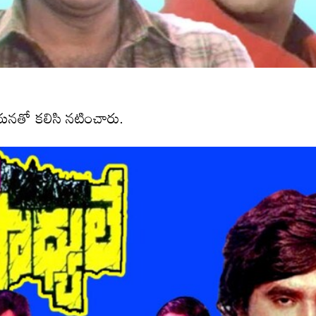
యనతో కలిసి నటించారు.