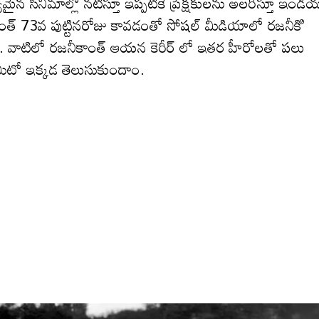
్యమైన సినిమాల్లో నటిస్తూ ఇప్పటికే ప్రేక్షకులను అలరిస్తూ ఇండి
కాంత్ 73వ పుట్టినరోజు కావడంతో సోషల్ మీడియాలో రజనీకిి
ాయి. వాటిలో రజనీకాంత్ ఆయన కెరీర్ లో ఇతర హీరోలతో పలు
ఏమిటో ఇక్కడ తెలుసుకుందాం.