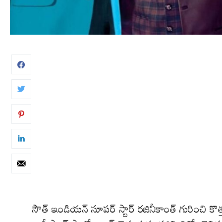
సౌత్ ఇండియన్ సూపర్ స్టార్ రజినీకాంత్ గురించి క