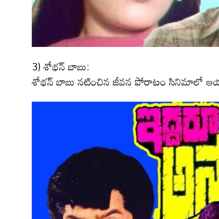
3) శోభన్ బాబు:
శోభన్ బాబు నటించిన జీవన పోరాటం సినిమాలో ఆ