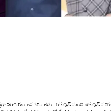
ొత్తగా పరిచయం అవసరం లేదు.. కోలీవుడ్ నుంచి బాలీవుడ్ వరక