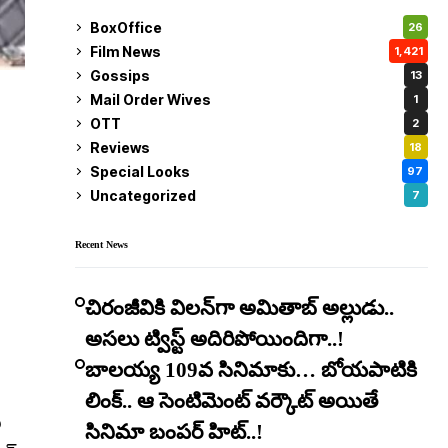
BoxOffice
26
Film News
1,421
Gossips
13
Mail Order Wives
1
OTT
2
Reviews
18
Special Looks
97
Uncategorized
7
Recent News
చిరంజీవికి విలన్‌గా అమితాబ్ అల్లుడు..
అసలు ట్విస్ట్ అదిరిపోయిందిగా..!
బాలయ్య 109వ సినిమాకు… బోయపాటికి
లింక్.. ఆ సెంటిమెంట్ వర్కౌట్ అయితే
ు
సినిమా బంపర్ హిట్..!