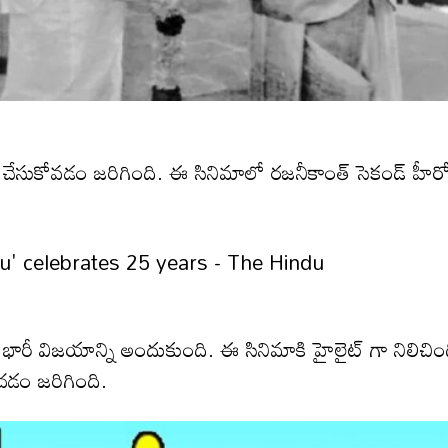
 షేర్ చేసుకోవడం జరిగింది. ఈ సినిమాలో రజనీకాంత్ సెకండ్ హీర
రీ విజయాన్ని అందుకుంది. ఈ సినిమాకి హైలైట్ గా నిలిచిం
ంచడం జరిగింది.