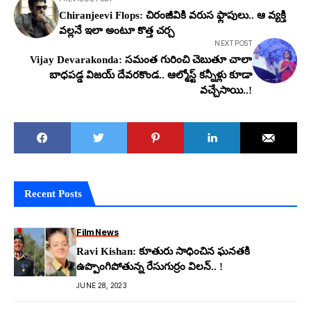
Chiranjeevi Flops: చిరంజీవికి వ‌రుస ఫ్లాపులు.. ఆ వ్య‌క్తి
వ‌ల్ల‌నే ఇలా అంటూ కొత్త చ‌ర్చ‌
NEXT POST
Vijay Devarakonda: స‌మంత గురించి చెబుతూ చాలా
బాధ‌ప‌డ్డ విజ‌య్ దేవ‌ర‌కొండ‌.. ఆల్మోస్ట్ క‌న్నీళ్లు కూడా
వ‌చ్చేసాయి..!
Recent Posts
Film News
Ravi Kishan: కూతురు సాధించిన ఘ‌న‌తకి
ఉప్పొంగిపోతున్న రేసుగుర్రం విల‌న్.. !
JUNE 28, 2023