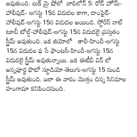
అవుతుంది. బుక్‌ మై షోలో బాబిలోన్‌ 5: రోడ్‌ హోమ్‌-
హాలీవుడ్‌- ఆగస్టు 15న విడుదల కాగా, డాంఫైర్‌-
హాలీవుడ్‌-ఆగస్టు 15న విడుదల అయింది. స్టోరీస్‌ నాట్‌
టూబీ టోల్డ్‌-హాలీవుడ్‌-ఆగస్టు 15న విడుదలై ప్ర‌స్తుతం
స్ట్రీమ్ అవుతుంది. ఇక జియోలో తాలీ-హిందీ-ఆగస్టు
15న విడుదల ఫ‌ సే ఫాంటసీ-హిందీ-ఆగస్టు 15న
విడుదలై స్ట్రీమ్ అవుతున్నాయి. ఇక ఈటీవీ విన్ లో
అన్నపూర్ణ ఫొటో స్టూడియో-తెలుగు-ఆగస్టు 15 నుండి
స్ట్రీమ్ అవుతుంది. ఇలా ఈ వారం మొత్తం చిన్న సినిమాల
హంగామా క‌నిపించ‌నుంది.