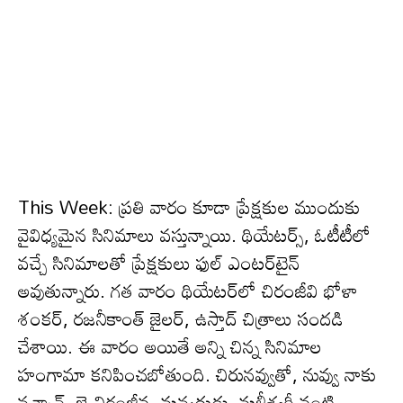
This Week: ప్ర‌తి వారం కూడా ప్రేక్ష‌కుల ముందుకు
వైవిధ్యమైన సినిమాలు వ‌స్తున్నాయి. థియేటర్స్, ఓటీటీలో
వ‌చ్చే సినిమాల‌తో ప్రేక్ష‌కులు ఫుల్ ఎంట‌ర్‌టైన్
అవుతున్నారు. గ‌త వారం థియేట‌ర్‌లో చిరంజీవి భోళా
శంక‌ర్, రజ‌నీకాంత్ జైలర్, ఉస్తాద్ చిత్రాలు సంద‌డి
చేశాయి. ఈ వారం అయితే అన్ని చిన్న సినిమాల
హంగామా క‌నిపించ‌బోతుంది. చిరునవ్వుతో, నువ్వు నాకు
నచ్చావ్‌, జై చిరంజీవ, మన్మధుడు, మళ్లీశ్వరీ వంటి