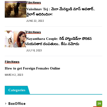
Film News
Vaisshnav Tej : మెగా మేనల్లుడి మాస్ అవతార్..
డైలాగ్ అదిరిందిగా!
JUNE 22, 2022
Film News
Nayanthara Couple: రెడ్ హ్యాండెడ్‌గా దొరిక‌న
న‌య‌న‌తార దంప‌తులు.. కేసు న‌మోదు
JULY 8, 2023
Film News
How to get Foreign Females Online
MARCH 2, 2023
Categories
BoxOffice
26