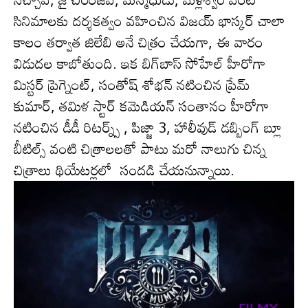
సినిమాలకు దర్శకత్వం వహించిన విజయ్‌ భాస్కర్ చాలా
కాలం త‌ర్వాత జిలేబి అనే చిత్రం చేయ‌గా, ఈ వారం
విడుదల కాబోతుంది. ఇక‌ బిగ్‌బాస్‌ సోహేల్‌ హీరోగా
మిస్టర్‌ ప్రెగ్నెంట్‌, సంతోష్‌ శోభన్‌ నటించిన ప్రేమ్‌
కుమార్‌, తమిళ స్టార్‌ కమెడియన్‌ సంతానం హీరోగా
నటించిన డీడీ రిటర్న్స్‌ , పిజ్జా 3, హాలీవుడ్‌ డబ్బింగ్‌ బ్లూ
బీటిల్స్‌ వంటి చిత్రాలలతో పాటు మరో నాలుగు చిన్న
చిత్రాలు థియేటర్లలో సంద‌డి చేయ‌నున్నాయి.