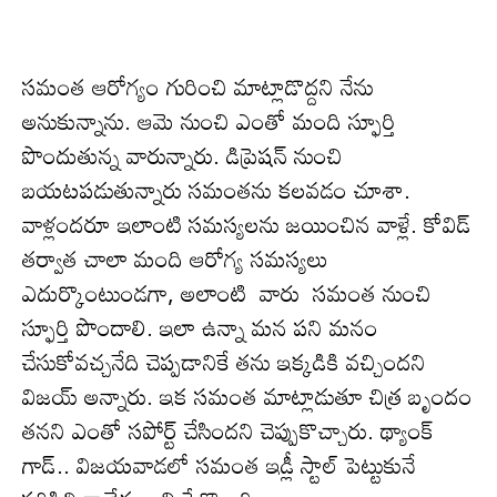
స‌మంత ఆరోగ్యం గురించి మాట్లాడొద్ద‌ని నేను
అనుకున్నాను. ఆమె నుంచి ఎంతో మంది స్ఫూర్తి
పొందుతున్న వారున్నారు. డిప్రెషన్ నుంచి
బయటపడుతున్నారు సమంతను కలవడం చూశా.
వాళ్లందరూ ఇలాంటి సమస్యలను జయించిన వాళ్లే. కోవిడ్
తర్వాత చాలా మంది ఆరోగ్య సమస్యలు
ఎదుర్కొంటుండ‌గా, అలాంటి వారు సమంత నుంచి
స్ఫూర్తి పొందాలి. ఇలా ఉన్నా మన పని మనం
చేసుకోవచ్చనేది చెప్పడానికే తను ఇక్క‌డికి వ‌చ్చింద‌ని
విజ‌య్ అన్నారు. ఇక స‌మంత మాట్లాడుతూ చిత్ర బృందం
త‌న‌ని ఎంతో స‌పోర్ట్ చేసింద‌ని చెప్పుకొచ్చారు. థ్యాంక్‌
గాడ్‌.. విజయవాడలో సమంత ఇడ్లీ స్టాల్‌ పెట్టుకునే