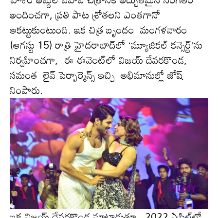
అందించ‌గా, ప్ర‌తి పాట శ్రోత‌ల‌ని ఎంత‌గానో
ఆక‌ట్టుకుంటుంది. ఇక చిత్ర బృందం మంగళవారం
(ఆగస్టు 15) రాత్రి హైదరాబాద్‌లో ‘మ్యూజికల్‌ కన్సెర్ట్‌’ను
నిర్వహించ‌గా, ఈ ఈవెంట్‌లో విజ‌య్ దేవ‌ర‌కొండ‌,
స‌మంత లైవ్ పెర్ఫార్మెన్స్ ఇచ్చి అభిమానుల్లో జోష్
నింపారు.
ఇక విజ‌య్ దేవ‌ర‌కొండ మాట్లాడుతూ.. 2022 ఏప్రిల్‌లో