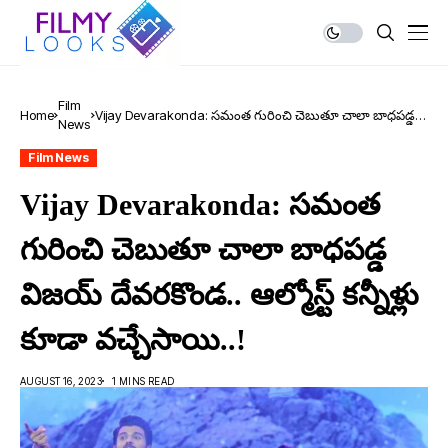
Film
Home
Vijay Devarakonda: స‌మంత గురించి చెబుతూ చాలా బాధ‌ప‌డ్డ
News
విజ‌య్ దేవ‌ర‌కొండ‌.. ఆల్మోస్ట్ క‌న్నీళ్లు కూడా వ‌చ్చేసాయి..!
Film News
Vijay Devarakonda: స‌మంత
గురించి చెబుతూ చాలా బాధ‌ప‌డ్డ
విజ‌య్ దేవ‌ర‌కొండ‌.. ఆల్మోస్ట్ క‌న్నీళ్లు
కూడా వ‌చ్చేసాయి..!
AUGUST 16, 2023
1 MINS READ