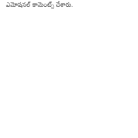
ఎమోష‌న‌ల్ కామెంట్స్ చేశారు.