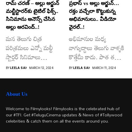
రామ్ చరణ్ – అల్లు అర్జున్
ప్రభాస్ vs అల్లు అర్జున్…
మల్టీస్టారర్​కు టైటిల్ ఫిక్స్..
రక్తం వచ్చేలా కొట్టుకున్న
సినిమాను అనౌన్స్ చేసిన
అభిమానులు.. వీడియో
అల్లు అరవింద్..!
వైరల్..!
మన తెలుగు చిత్ర
అభిమానుల మధ్య
పరిశ్రమలు ఎన్నో మల్టీ
వాగ్యుద్ధాలు తెలుగు వాళ్ళకి
స్టార్లర్ సినిమాలు
కొత్తేమీ కాదు. పాత తరం
వచ్చాయి.. కొన్ని సినిమాలు
నటుల నుంచి నేటి...
BY
LEELA SAI
MARCH 12, 2024
BY
LEELA SAI
MARCH 11, 2024
అయితే...
About Us
Welcome to Filmylooks! Filmylooks is the celebrated hub of
our #TFI. Get #TeluguCinema updates & News of #Tollywood
celebrities & catch them on all the events around you.