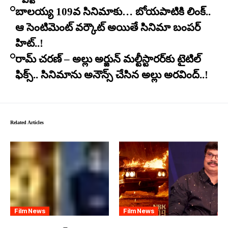
బాలయ్య 109వ సినిమాకు… బోయపాటికి లింక్..
ఆ సెంటిమెంట్ వర్కౌట్ అయితే సినిమా బంపర్
హిట్..!
రామ్ చరణ్ – అల్లు అర్జున్ మల్టీస్టారర్​కు టైటిల్
ఫిక్స్.. సినిమాను అనౌన్స్ చేసిన అల్లు అరవింద్..!
Related Articles
Film News
Film News