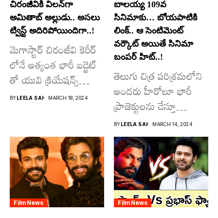
చిరంజీవికి విలన్‌గా
బాలయ్య 109వ
అమితాబ్ అల్లుడు.. అసలు
సినిమాకు… బోయపాటికి
ట్విస్ట్ అదిరిపోయిందిగా..!
లింక్.. ఆ సెంటిమెంట్
వర్కౌట్ అయితే సినిమా
మెగాస్టార్ చిరంజీవి కెరీర్
బంపర్ హిట్..!
లోనే అత్యంత భారీ బడ్జెట్
తెలుగు చిత్ర పరిశ్రమలోని
తో యువి క్రియేషన్స్
అందరు హీరోలూ భారీ
రూపొందిస్తున్న
BY
LEELA SAI
MARCH 18, 2024
ప్రాజెక్టులను చేస్తూ
విశ్వంభర...
దూసుకుపోతోన్నారు.
BY
LEELA SAI
MARCH 14, 2024
అందులో కొందరు
మాత్రమే...
Film News
Film News