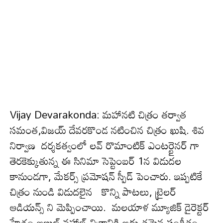
Vijay Devarakonda: మ‌హాన‌టి చిత్రం త‌ర్వాత
స‌మంత‌,విజ‌య్ దేవ‌ర‌కొండ న‌టించిన చిత్రం ఖుషి. శివ
నిర్వాణ దర్శకత్వంలో లవ్ రొమాంటిక్ ఎంటర్టైనర్ గా
తెరకెక్కుతున్న ఈ సినిమా సెప్టెంబ‌ర్ 1న విడుద‌ల
కానుండ‌గా, మేక‌ర్స్ ప్ర‌మోష‌న్ స్పీడ్ పెంచారు. ఇప్ప‌టికే
చిత్రం నుండి విడుద‌లైన కొన్ని పాటలు, ట్రైలర్
ఆడియన్స్ ని మెప్పించాయి. మలయాళ మ్యూజిక్ డైరెక్టర్
హేశం అబ్దుల్ వహాబ్ చిత్రానికి అద్భుత‌మైన సంగీతం