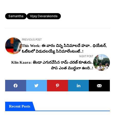
Samantha
Vijay Devarakonda
PREVIOUS POST
This Week: ఈ వారం చిన్న సినిమాల‌దే హ‌వా.. ధియేట‌ర్,
ఓటీట‌లో విడుద‌ల‌య్యే సినిమాలేంటంటే..!
NEXT POST
Klin Kaara: జెండా ఎగుర‌వేసిన రామ్ చ‌ర‌ణ్ కూతురు..
పాప ఎంత ముద్దుగా ఉంది..!
Recent Posts