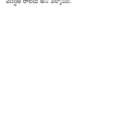
పరిస్థితి రాలేదు అని పేర్కొంది.