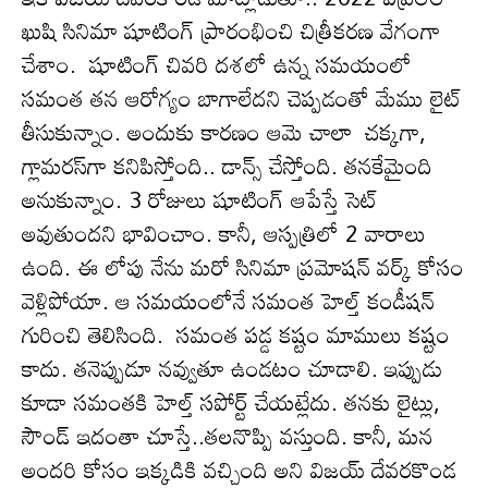
ఖుషి సినిమా షూటింగ్ ప్రారంభించి చిత్రీక‌ర‌ణ వేగంగా
చేశాం. షూటింగ్ చివరి దశలో ఉన్న సమయంలో
సమంత తన ఆరోగ్యం బాగాలేదని చెప్ప‌డంతో మేము లైట్
తీసుకున్నాం. అందుకు కార‌ణం ఆమె చాలా చక్కగా,
గ్లామరస్‌గా కనిపిస్తోంది.. డాన్స్ చేస్తోంది. తనకేమైంది
అనుకున్నాం. 3 రోజులు షూటింగ్ ఆపేస్తే సెట్
అవుతుందని భావించాం. కానీ, ఆస్పత్రిలో 2 వారాలు
ఉంది. ఈ లోపు నేను మరో సినిమా ప్రమోషన్ వర్క్‌ కోసం
వెళ్లిపోయా. ఆ సమయంలోనే సమంత హెల్త్ కండీషన్
గురించి తెలిసింది. స‌మంత ప‌డ్డ క‌ష్టం మాములు క‌ష్టం
కాదు. తనెప్పుడూ నవ్వుతూ ఉండటం చూడాలి. ఇప్పుడు
కూడా స‌మంత‌కి హెల్త్ సపోర్ట్ చేయట్లేదు. తనకు లైట్లు,
సౌండ్ ఇదంతా చూస్తే..తలనొప్పి వస్తుంది. కానీ, మన
అందరి కోసం ఇక్కడికి వచ్చింది అని విజ‌య్ దేవ‌ర‌కొండ