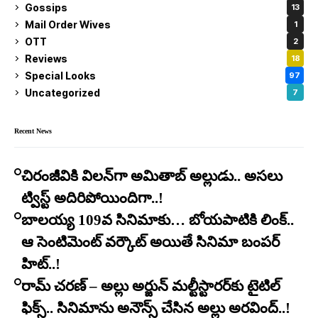
Gossips
13
Mail Order Wives
1
OTT
2
Reviews
18
Special Looks
97
Uncategorized
7
Recent News
చిరంజీవికి విలన్‌గా అమితాబ్ అల్లుడు.. అసలు
ట్విస్ట్ అదిరిపోయిందిగా..!
బాలయ్య 109వ సినిమాకు… బోయపాటికి లింక్..
ఆ సెంటిమెంట్ వర్కౌట్ అయితే సినిమా బంపర్
హిట్..!
రామ్ చరణ్ – అల్లు అర్జున్ మల్టీస్టారర్​కు టైటిల్
ఫిక్స్.. సినిమాను అనౌన్స్ చేసిన అల్లు అరవింద్..!