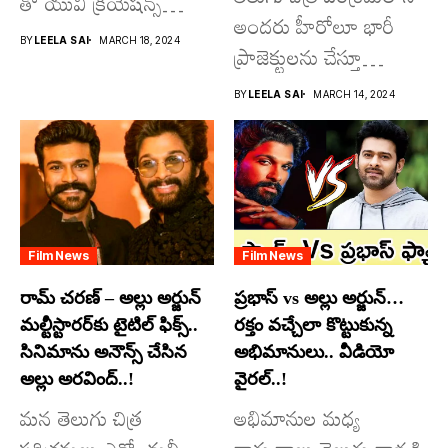
తో యువి క్రియేషన్స్
అందరు హీరోలూ భారీ
రూపొందిస్తున్న
BY
LEELA SAI
MARCH 18, 2024
ప్రాజెక్టులను చేస్తూ
విశ్వంభర...
దూసుకుపోతోన్నారు.
BY
LEELA SAI
MARCH 14, 2024
అందులో కొందరు
మాత్రమే...
Film News
Film News
రామ్ చరణ్ – అల్లు అర్జున్
ప్రభాస్ vs అల్లు అర్జున్…
మల్టీస్టారర్​కు టైటిల్ ఫిక్స్..
రక్తం వచ్చేలా కొట్టుకున్న
సినిమాను అనౌన్స్ చేసిన
అభిమానులు.. వీడియో
అల్లు అరవింద్..!
వైరల్..!
మన తెలుగు చిత్ర
అభిమానుల మధ్య