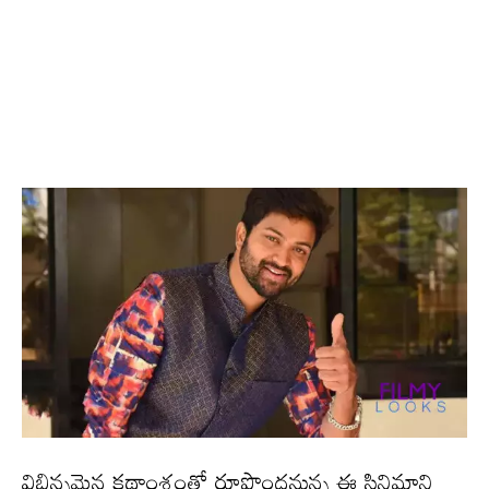
విభిన్నమైన కథాంశంతో రూపొంద‌నున్న‌ ఈ సినిమాని