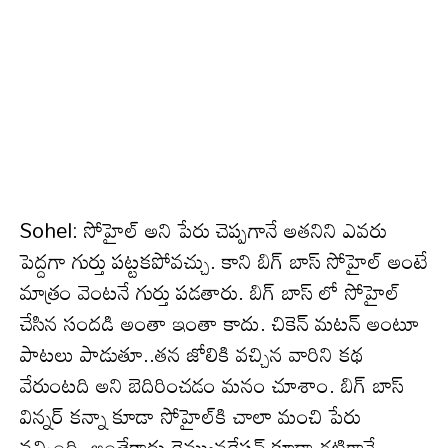
Sohel: సోహైల్ అని పేరు చెప్పగానే అతనిని ఎవ‌రు
పెద్ద‌గా గుర్తు ప‌ట్ట‌క‌పోవ‌చ్చు. కాని బిగ్ బాస్ సోహైల్ అంటే
మాత్రం వెంట‌నే గుర్తు ప‌డతారు. బిగ్ బాస్ లో సోహైల్
చేసిన సంద‌డి అంతా ఇంతా కాదు. చికెన్ మ‌ట‌న్ అంటూ
పాట‌లు పాడుతూ..త‌న జోలికి వ‌చ్చిన వారిని క‌థ
వేరుంట‌ది అని బెదిరించ‌డం మ‌నం చూశాం. బిగ్ బాస్
విన్న‌ర్ క‌న్నా కూడా సోహైల్‌కి చాలా మంచి పేరు
వ‌చ్చింది. అంతేకాదు రెమ్యున‌రేష‌న్ కూడా గ‌ట్టిగానే