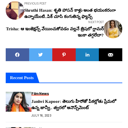
PREVIOUS POST
Shruthi Hasan: శృతి హాస‌న్ కాళ్లు అంత భ‌యంక‌రంగా
ఉన్నాయేంటి..పిక్ చూసి కంగుతిన్న ఫ్యాన్స్
NEXT POST
Trisha: ఆ ఇంజెక్షన్స్ వేయించుకోవ‌డం వ‌ల్ల‌నే త్రిష‌లో గ్లామ‌ర్
ఇంకా త‌గ్గ‌లేదా?
Recent Posts
Film News
Janhvi Kapoor: తెలుగు హీరోతో పీక‌ల్లోతు ప్రేమ‌లో
ఉన్న జాన్వీ.. త్వ‌ర‌లో అనౌన్స్‌మెంట్
JULY 16, 2023