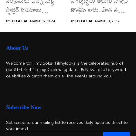
పరిశ్రమలు ఎన్నో మల్టీ
వాగ్యుద్ధాలు తెలుగు వాళ్ళకి
స్టార్లర్ సినిమాలు
కొత్తేమీ కాదు. పాత తరం
వచ్చాయి.. కొన్ని సినిమాలు
నటుల నుంచి నేటి...
BY
LEELA SAI
MARCH 12, 2024
BY
LEELA SAI
MARCH 11, 2024
అయితే...
About Us
Welcome to Filmylooks! Filmylooks is the celebrated hub of
our #TFI. Get #TeluguCinema updates & News of #Tollywood
celebrities & catch them on all the events around you.
Subscribe Now
Subscribe to our mailing list to receives daily updates direct to
your inbox!