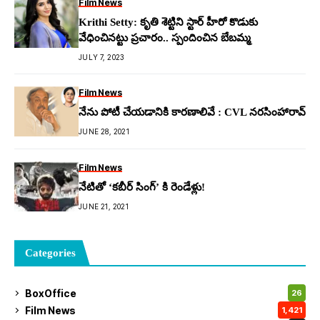
Film News
Krithi Setty: కృతి శెట్టిని స్టార్ హీరో కొడుకు
వేధించిన‌ట్టు ప్ర‌చారం.. స్పందించిన బేబ‌మ్మ‌
JULY 7, 2023
Film News
నేను పోటీ చేయడానికి కారణాలివే : CVL నరసింహారావ్
JUNE 28, 2021
Film News
నేటితో ‘కబీర్ సింగ్’ కి రెండేళ్లు!
JUNE 21, 2021
Categories
BoxOffice
26
Film News
1,421