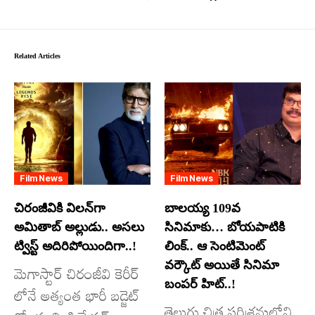
Related Articles
Film News
Film News
చిరంజీవికి విలన్‌గా
బాలయ్య 109వ
అమితాబ్ అల్లుడు.. అసలు
సినిమాకు… బోయపాటికి
ట్విస్ట్ అదిరిపోయిందిగా..!
లింక్.. ఆ సెంటిమెంట్
వర్కౌట్ అయితే సినిమా
మెగాస్టార్ చిరంజీవి కెరీర్
బంపర్ హిట్..!
లోనే అత్యంత భారీ బడ్జెట్
తెలుగు చిత్ర పరిశ్రమలోని