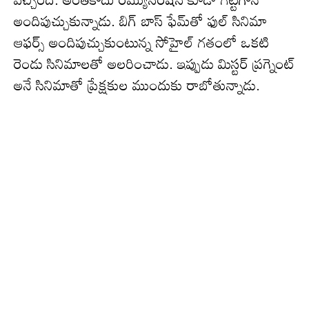
అందిపుచ్చుకున్నాడు. బిగ్ బాస్ ఫేమ్‌తో ఫుల్ సినిమా
ఆఫ‌ర్స్ అందిపుచ్చుకుంటున్న సోహైల్ గ‌తంలో ఒకటి
రెండు సినిమాల‌తో అల‌రించాడు. ఇప్పుడు మిస్టర్ ప్రగ్నెంట్
అనే సినిమాతో ప్రేక్షకుల ముందుకు రాబోతున్నాడు.