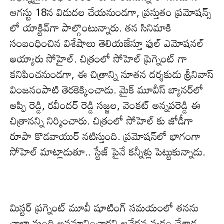
ఆగస్టు 18న విడుదల చేయ‌నుండ‌గా, ప్ర‌స్తుతం ప్రమోషన్స్
లో యాక్టివ్‌గా పాల్గొంటున్నారు. త‌న సినిమాకి
సంబంధించిన విశేషాలు తెలియ‌జేస్తూ ఫుల్ ఎమోష‌న‌ల్
అయ్యారు సోహైల్. చిత్రంలో సోహెల్ ప్రెగ్నెంట్‌ గా
కనిపించనుండ‌గా, ఈ చిత్రాన్ని నూతన దర్శకుడు శ్రీనివాస్
వింజనంపాటి తెర‌కెక్కించాడు. మైక్ మూవీస్ బ్యానర్‌లో
అప్పి రెడ్డి, రవీందర్ రెడ్డి సజ్జల, వెంకట్ అన్నపరెడ్డి ఈ
చిత్రాన‌న్ని నిర్మించారు. చిత్రంలో సోహెల్ కు జోడీగా
రూపా కొడవాయుర్ నటిస్తుంది. ప్ర‌మోష‌న్‌లో భాగంగా
సోహెల్ మాట్లాడుతూ.. స్టేజ్ పైనే కన్నీళ్లు పెట్టుకున్నాడు.
మిస్టర్ ప్రగ్నెంట్ మూవీ షూటింగ్ సమయంలో త‌న‌ను
చాలా మంది అవమానించారని ఆవేదన వ్యక్తం చేశాడ