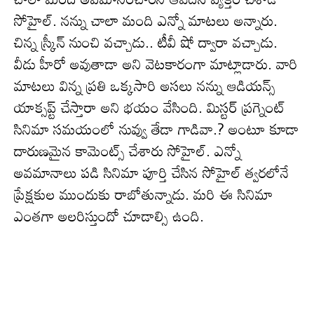
సోహైల్‌. నన్ను చాలా మంది ఎన్నో మాట‌లు అన్నారు.
చిన్న స్క్రీన్ నుంచి వచ్చాడు.. టీవీ షో ద్వారా వచ్చాడు.
వీడు హీరో అవుతాడా అని వెట‌కారంగా మాట్లాడారు. వారి
మాట‌లు విన్న ప్ర‌తి ఒక్క‌సారి అస‌లు నన్ను ఆడియన్స్
యాక్సప్ట్ చేస్తారా అని భయం వేసింది. మిస్టర్ ప్రగ్నెంట్
సినిమా సమయంలో నువ్వు తేడా గాడివా.? అంటూ కూడా
దారుణ‌మైన కామెంట్స్ చేశారు సోహైల్. ఎన్నో
అవ‌మానాలు ప‌డి సినిమా పూర్తి చేసిన సోహైల్ త్వ‌ర‌లోనే
ప్రేక్ష‌కుల ముందుకు రాబోతున్నాడు. మ‌రి ఈ సినిమా
ఎంత‌గా అల‌రిస్తుందో చూడాల్సి ఉంది.