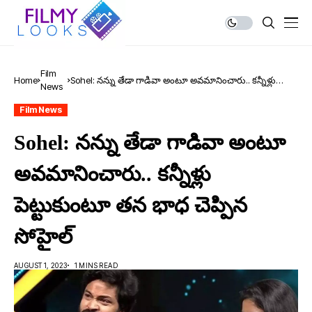
Film
Home
Sohel: నన్ను తేడా గాడివా అంటూ అవమానించారు.. కన్నీళ్లు
News
పెట్టుకుంటూ తన భాధ చెప్పిన సోహైల్
Film News
Sohel: నన్ను తేడా గాడివా అంటూ
అవమానించారు.. కన్నీళ్లు
పెట్టుకుంటూ తన భాధ చెప్పిన
సోహైల్
AUGUST 1, 2023
1 MINS READ