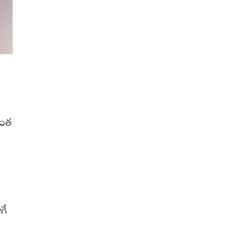
వింత
గే