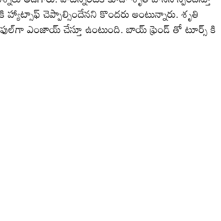
ి హ్యాట్సాఫ్ చెప్పాల్సిందేన‌ని కొంద‌రు అంటున్నారు. శృతి
ి ఫుల్‌గా ఎంజాయ్ చేస్తూ ఉంటుంది. బాయ్ ఫ్రెండ్ తో టూర్స్ కి