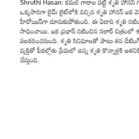
Shruthi Hasan: క‌మ‌ల్ గారాల ప‌ట్టి శృతి హాస‌న్ గురిం
ఒక్క‌సారిగా లైమ్ లైట్‌లోకి వ‌చ్చిన శృతి హాసన్ ఇక వ
హీరోయిన్‌గా దూసుకుపోతుంది. ఈ ఏడాది శృతి న‌టించిన
సాధించాయి. ఇక ప్ర‌భాస్ న‌టించిన స‌లార్ చిత్రంలో
ప‌ల‌క‌రించ‌నుంది. శృతి సినిమాలతో పాటు త‌న డేటింగ్ 
వ్య‌క్తితో పీక‌ల్లోతు ప్రేమ‌లో ఉన్న శృతి కొన్నాళ్ల‌కి అత‌న
చేస్తుంది.