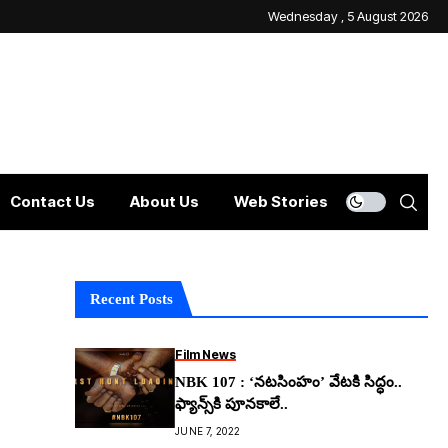
Wednesday , 5 August 2026
Contact Us
About Us
Web Stories
Recent Posts
Film News
NBK 107 : ‘నటసింహం’ వేటకి సిద్ధం..
ఫ్యాన్స్‌కి పూనకాలే..
JUNE 7, 2022