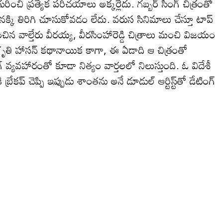
చి ప్ర‌త్యేక ప‌రిచయాలు అక్క‌ర్లేదు. గ‌బ్బ‌ర్ సింగ్ చిత్రంతో
ెనక్కి తిరిగి చూసుకోవ‌డం లేదు. వ‌రుస సినిమాలు చేస్తూ టాప్
 వాల్తేరు వీర‌య్య‌, వీర‌సింహారెడ్డి చిత్రాలు మంచి విజ‌యం
 శృతి హాస‌న్ క‌థానాయిక కాగా, ఈ ఏడాది ఆ చిత్రంతో
వ్య‌వహారంతో కూడా నిత్యం వార్త‌ల‌లో నిలుస్తుంది. ఓ విదేశీ
ికి బ్రేక‌ప్ చెప్పి ఇప్పుడు శాంత‌ను అనే డూడుల్ ఆర్టిస్ట్‌తో డేటింగ్