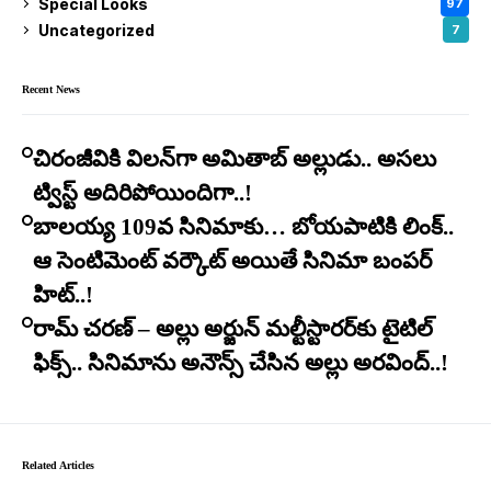
Special Looks
97
Uncategorized
7
Recent News
చిరంజీవికి విలన్‌గా అమితాబ్ అల్లుడు.. అసలు
ట్విస్ట్ అదిరిపోయిందిగా..!
బాలయ్య 109వ సినిమాకు… బోయపాటికి లింక్..
ఆ సెంటిమెంట్ వర్కౌట్ అయితే సినిమా బంపర్
హిట్..!
రామ్ చరణ్ – అల్లు అర్జున్ మల్టీస్టారర్​కు టైటిల్
ఫిక్స్.. సినిమాను అనౌన్స్ చేసిన అల్లు అరవింద్..!
Related Articles