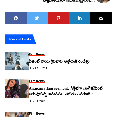
ఫ్యామిలీ..ఎలా బ‌య‌ట‌ప‌డ్డారంటే..!
Recent Posts
Film News
ఏజెంట్ సాయి శ్రీనివాస ఆత్రేయకి రెండేళ్లు!
JUNE 21, 2021
Film News
Anupama Engagement: సీక్రెట్‌గా ఎంగేజ్‌మెంట్
జ‌రుపుకున్న అనుప‌మ‌.. వ‌రుడు ఎవ‌రంటే..!
JUNE 1, 2023
Film News