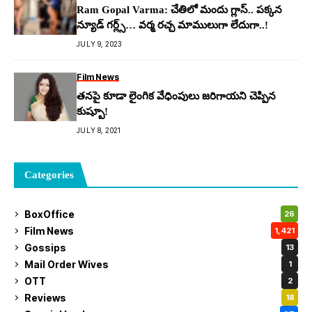
Ram Gopal Varma: చేతిలో మందు గ్లాస్.. ప‌క్క‌న
న్యూడ్ గ‌ర్ల్స్… వ‌ర్మ ర‌చ్చ మాములుగా లేదుగా..!
JULY 9, 2023
Film News
తనపై కూడా లైంగిక వేధింపులు జరిగాయని చెప్పిన
కుష్బూ!
JULY 8, 2021
Categories
BoxOffice
26
Film News
1,421
Gossips
13
Mail Order Wives
1
OTT
2
Reviews
18