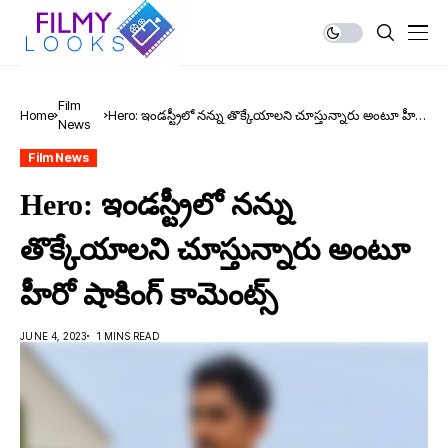
Film
Home
Hero: ఇండ‌స్ట్రీలో న‌న్ను తొక్కేయాల‌ని చూస్తున్నారు అంటూ హీరో
News
షాకింగ్ కామెంట్స్
Film News
Hero: ఇండ‌స్ట్రీలో న‌న్ను
తొక్కేయాల‌ని చూస్తున్నారు అంటూ
హీరో షాకింగ్ కామెంట్స్
JUNE 4, 2023
1 MINS READ