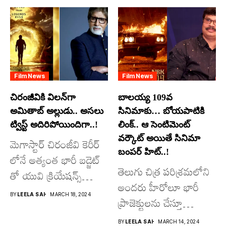
Film News
Film News
చిరంజీవికి విలన్‌గా
బాలయ్య 109వ
అమితాబ్ అల్లుడు.. అసలు
సినిమాకు… బోయపాటికి
ట్విస్ట్ అదిరిపోయిందిగా..!
లింక్.. ఆ సెంటిమెంట్
వర్కౌట్ అయితే సినిమా
మెగాస్టార్ చిరంజీవి కెరీర్
బంపర్ హిట్..!
లోనే అత్యంత భారీ బడ్జెట్
తెలుగు చిత్ర పరిశ్రమలోని
తో యువి క్రియేషన్స్
అందరు హీరోలూ భారీ
రూపొందిస్తున్న
BY
LEELA SAI
MARCH 18, 2024
ప్రాజెక్టులను చేస్తూ
విశ్వంభర...
దూసుకుపోతోన్నారు.
BY
LEELA SAI
MARCH 14, 2024