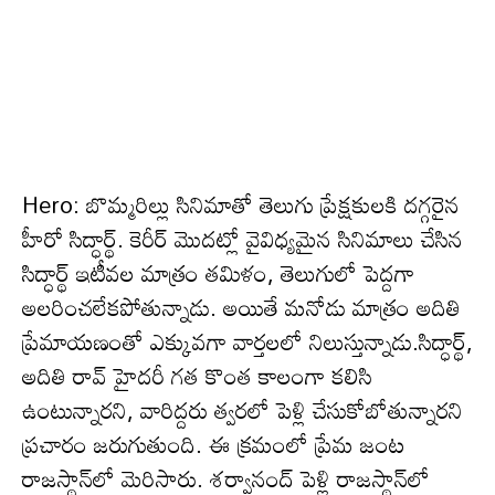
Hero: బొమ్మ‌రిల్లు సినిమాతో తెలుగు ప్రేక్ష‌కుల‌కి ద‌గ్గ‌రైన
హీరో సిద్ధార్థ్‌. కెరీర్ మొద‌ట్లో వైవిధ్య‌మైన సినిమాలు చేసిన
సిద్ధార్థ్ ఇటీవ‌ల మాత్రం త‌మిళం, తెలుగులో పెద్ద‌గా
అలరించ‌లేకపోతున్నాడు. అయితే మ‌నోడు మాత్రం అదితి
ప్రేమాయ‌ణంతో ఎక్కువ‌గా వార్త‌ల‌లో నిలుస్తున్నాడు.సిద్ధార్థ్,
అదితి రావ్ హైదరీ గత కొంత కాలంగా కలిసి
ఉంటున్నార‌ని, వారిద్ద‌రు త్వ‌ర‌లో పెళ్లి చేసుకోబోతున్నార‌ని
ప్ర‌చారం జ‌రుగుతుంది. ఈ క్ర‌మంలో ప్రేమ జంట
రాజ‌స్థాన్‌లో మెరిసారు. శ‌ర్వానంద్ పెళ్లి రాజ‌స్థాన్‌లో