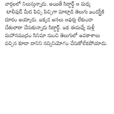
వార్త‌లలో నిలుస్తున్నాడు. అయితే సిద్ధార్థ్ ఆ మ‌ధ్య
టాలీవుడ్ మీద పిచ్చి పిచ్చిగా మాట్లాడి తెలుగు ఇండస్ట్రీకి
దూరం అయ్యాడు. ఇక్కడ అసలు ఆఫర్లు లేకుండా
చేతులారా చేసుకున్నాడు సిద్దార్థ్. ఇక ఈమధ్యే మళ్లీ
మహాసముద్రం సినిమా నుంచి తెలుగులో అవకాశాలు
వచ్చిన కూడా దానిని సద్వినియోగం చేసుకోలేక‌పోయాడు.