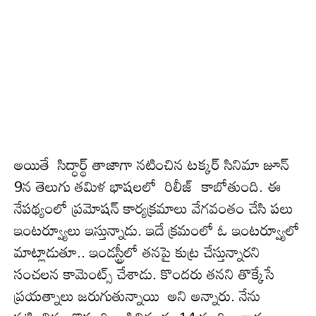
అయితే సిద్ధార్థ్ తాజాగా నటించిన టక్కర్ సినిమా జూన్
9న తెలుగు తమిళ భాషలలో రిలీజ్ కాబోతుంది. ఈ
నేపథ్యంలో ప్ర‌మోష‌న్ కార్యక్ర‌మాలు వేగవంతం చేసి ప‌లు
ఇంట‌ర్వ్యూలు ఇస్తున్నాడు. ఇదే క్ర‌మంలో ఓ ఇంట‌ర్వ్యూలో
మాట్లాడుతూ.. ఇండ‌స్ట్రీలో త‌న‌పై కుట్ర చేస్తున్నార‌ని
సంచ‌ల‌న కామెంట్స్ చేశాడు. కొంద‌రు తనని తొక్కేసే
ప్రయత్నాలు జరుగుతున్నాయి అని అన్నారు. నేను