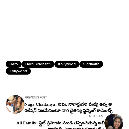
Hero
Hero Siddharth
Kollywood
Siddharth
Tollywood
PREVIOUS POST
Naga Chaitanya: టబు, నాగార్జున‌ల మ‌ధ్య ఉన్న ఆ
రిలేష‌న్ నిజ‌మేనంటూ నాగ చైత‌న్య స్ట‌న్నింగ్ కామెంట్స్
NEXT POST
Ali Family: ఫ్లైట్ ప్రమాదం నుండి త‌ప్పించుకున్న ఆలీ