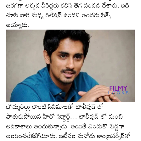
జ‌ర‌గ‌గా అక్క‌డ వీరిద్ద‌రు క‌లిసి తెగ సందడి చేశారు. ఇది
చూసి వారి మ‌ధ్య రిలేష‌న్ ఉంద‌ని అంద‌రు ఫిక్స్
అయ్యారు.
బొమ్మరిల్లు లాంటి సినిమాలతో టాలీవుడ్ లో
పాతుకుపోయిన హీరో సిద్దార్ధ్… టాలీవుడ్ లో మంచి
అవకాశాలు అందుకున్నాడు. అయితే ఎందుకో పెద్ద‌గా
అల‌రించ‌లేక‌పోయాడు. ఇటీవ‌ల మనోడు కాంట్ర‌వ‌ర్సీస్‌తో