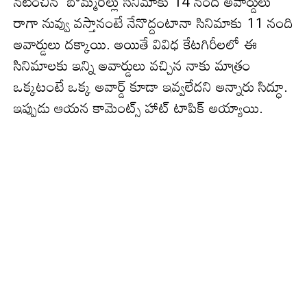
న‌టించిన‌ బొమ్మరిల్లు సినిమాకు 14 నంది అవార్డులు
రాగా నువ్వు వస్తానంటే నేనొద్దంటానా సినిమాకు 11 నంది
అవార్డులు ద‌క్కాయి. అయితే వివిధ కేటగిరీలలో ఈ
సినిమాలకు ఇన్ని అవార్డులు వచ్చిన నాకు మాత్రం
ఒక్క‌టంటే ఒక్క అవార్డ్ కూడా ఇవ్వ‌లేద‌ని అన్నారు సిద్ధూ.
ఇప్పుడు ఆయ‌న కామెంట్స్ హాట్ టాపిక్ అయ్యాయి.