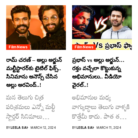
అందులో కొందరు
మాత్రమే...
Film News
Film News
రామ్ చరణ్ – అల్లు అర్జున్
ప్రభాస్ vs అల్లు అర్జున్…
మల్టీస్టారర్​కు టైటిల్ ఫిక్స్..
రక్తం వచ్చేలా కొట్టుకున్న
సినిమాను అనౌన్స్ చేసిన
అభిమానులు.. వీడియో
అల్లు అరవింద్..!
వైరల్..!
మన తెలుగు చిత్ర
అభిమానుల మధ్య
పరిశ్రమలు ఎన్నో మల్టీ
వాగ్యుద్ధాలు తెలుగు వాళ్ళకి
స్టార్లర్ సినిమాలు
కొత్తేమీ కాదు. పాత తరం
వచ్చాయి.. కొన్ని సినిమాలు
నటుల నుంచి నేటి...
BY
LEELA SAI
MARCH 12, 2024
BY
LEELA SAI
MARCH 11, 2024
అయితే...