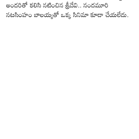
అంద‌రితో క‌లిసి న‌టించిన శ్రీదేవి.. నంద‌మూరి
న‌ట‌సింహం బాల‌య్య‌తో ఒక్క సినిమా కూడా చేయ‌లేదు.