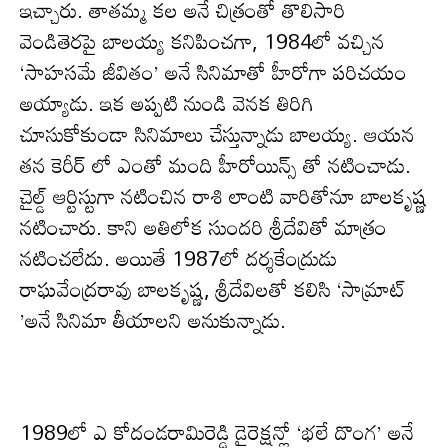
ఇచ్చారు. తాత‌మ్మ క‌ల అనే చిత్రంతో తొలిసారి
వెండితెర‌పై బాల‌య్య క‌నిపించ‌గా, 1984లో వచ్చిన
‘సాహసమే జీవితం’ అనే సినిమాతో హీరోగా పరిచయం
అయ్యాడు. ఇక అప్ప‌టి నుండి వెన‌క తిరిగి
చూసుకోకుండా సినిమాలు చేస్తున్నాడు బాల‌య్య‌. ఆయ‌న
త‌న కెరీర్ లో ఎంతో మంది హీరోయిన్స్ తో న‌టించాడు.
చైల్డ్ ఆర్టిస్టుగా నటించిన రాశి లాంటి వారితోనూ బాలకృష్ణ
నటించారు. కాని అతిలోక సుందరి శ్రీదేవితో మాత్రం
నటించలేదు. అయితే 1987లో దర్శకేంద్రుడు
రాఘవేంద్రరావు బాలకృష్ణ, శ్రీదేవిలతో కలిసి ‘సామ్రాట్
’అనే సినిమా తీయాల‌ని అనుకున్నాడు.
1989లో ఎ కోదండరామిరెడ్డి డైరెక్షన్లో ‘భలే దొంగ’ అనే