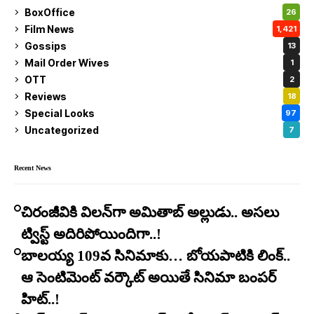
BoxOffice
26
Film News
1,421
Gossips
13
Mail Order Wives
1
OTT
2
Reviews
18
Special Looks
97
Uncategorized
7
Recent News
చిరంజీవికి విలన్‌గా అమితాబ్ అల్లుడు.. అసలు
ట్విస్ట్ అదిరిపోయిందిగా..!
బాలయ్య 109వ సినిమాకు… బోయపాటికి లింక్..
ఆ సెంటిమెంట్ వర్కౌట్ అయితే సినిమా బంపర్
హిట్..!