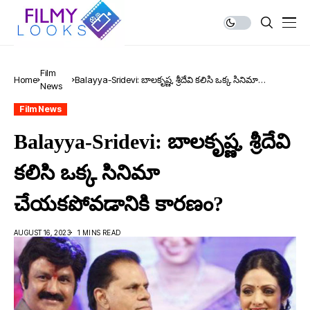
Film
Home
Balayya-Sridevi: బాల‌కృష్ణ‌, శ్రీదేవి క‌లిసి ఒక్క సినిమా
News
చేయ‌క‌పోవ‌డానికి కార‌ణం?
Film News
Balayya-Sridevi: బాల‌కృష్ణ‌, శ్రీదేవి
క‌లిసి ఒక్క సినిమా
చేయ‌క‌పోవ‌డానికి కార‌ణం?
AUGUST 16, 2023
1 MINS READ