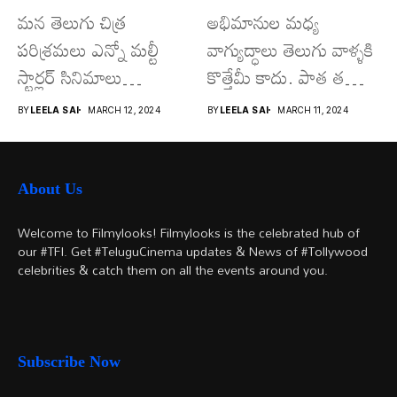
మన తెలుగు చిత్ర
అభిమానుల మధ్య
పరిశ్రమలు ఎన్నో మల్టీ
వాగ్యుద్ధాలు తెలుగు వాళ్ళకి
స్టార్లర్ సినిమాలు
కొత్తేమీ కాదు. పాత తరం
వచ్చాయి.. కొన్ని సినిమాలు
నటుల నుంచి నేటి...
BY
LEELA SAI
MARCH 12, 2024
BY
LEELA SAI
MARCH 11, 2024
అయితే...
About Us
Welcome to Filmylooks! Filmylooks is the celebrated hub of
our #TFI. Get #TeluguCinema updates & News of #Tollywood
celebrities & catch them on all the events around you.
Subscribe Now