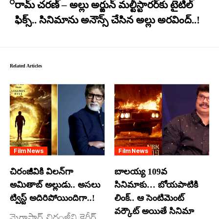
రామ్ చరణ్ – అల్లు అర్జున్ మల్టీస్టారర్​కు టైటిల్
ఫిక్స్.. సినిమాను అనౌన్స్ చేసిన అల్లు అరవింద్..!
Related Articles
Film News
Film News
చిరంజీవికి విలన్‌గా
బాలయ్య 109వ
అమితాబ్ అల్లుడు.. అసలు
సినిమాకు… బోయపాటికి
ట్విస్ట్ అదిరిపోయిందిగా..!
లింక్.. ఆ సెంటిమెంట్
వర్కౌట్ అయితే సినిమా
మెగాస్టార్ చిరంజీవి కెరీర్