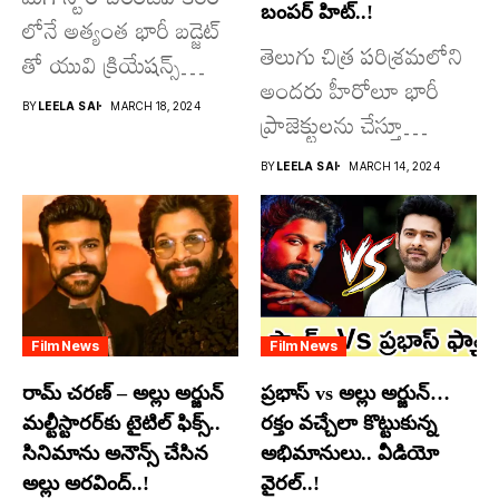
బంపర్ హిట్..!
లోనే అత్యంత భారీ బడ్జెట్
తెలుగు చిత్ర పరిశ్రమలోని
తో యువి క్రియేషన్స్
అందరు హీరోలూ భారీ
రూపొందిస్తున్న
BY
LEELA SAI
MARCH 18, 2024
ప్రాజెక్టులను చేస్తూ
విశ్వంభర...
దూసుకుపోతోన్నారు.
BY
LEELA SAI
MARCH 14, 2024
అందులో కొందరు
మాత్రమే...
Film News
Film News
రామ్ చరణ్ – అల్లు అర్జున్
ప్రభాస్ vs అల్లు అర్జున్…
మల్టీస్టారర్​కు టైటిల్ ఫిక్స్..
రక్తం వచ్చేలా కొట్టుకున్న
సినిమాను అనౌన్స్ చేసిన
అభిమానులు.. వీడియో
అల్లు అరవింద్..!
వైరల్..!