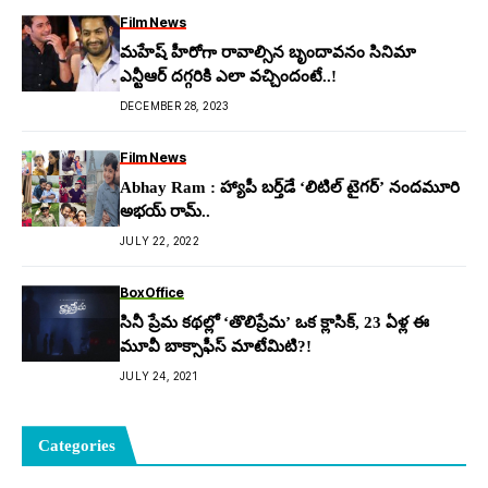
Film News
మహేష్ హీరోగా రావాల్సిన బృందావనం సినిమా
ఎన్టీఆర్ దగ్గరికి ఎలా వచ్చిందంటే..!
DECEMBER 28, 2023
Film News
Abhay Ram : హ్యాపీ బర్త్‌డే ‘లిటిల్ టైగర్’ నందమూరి
అభయ్ రామ్..
JULY 22, 2022
BoxOffice
సినీ ప్రేమ కథల్లో ‘తొలిప్రేమ’ ఒక క్లాసిక్, 23 ఏళ్ల ఈ
మూవీ బాక్సాఫీస్ మాటేమిటి?!
JULY 24, 2021
Categories