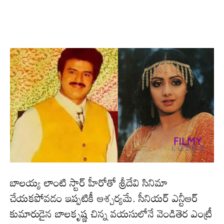
బాల‌య్య లాంటి స్టార్ హీరోతో శ్రీదేవి సినిమా
చేయ‌క‌పోవ‌డం ఇప్ప‌టికీ ఆశ్చ‌ర్య‌మే. సీనియర్ ఎన్టీఆర్
కుమారుడైన బాలకృష్ణ చిన్న వయసులోనే వెండితెర ఎంట్రీ