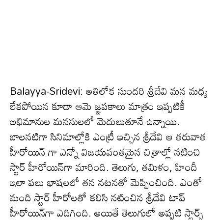
Balayya-Sridevi: అతిలోక సుందరి శ్రీదేవి మ‌న మ‌ధ్య
లేక‌పోయిన కూడా ఆమె జ్ఞ‌పకాలు మాత్రం ఇప్ప‌టికీ
అభిమానుల మ‌న‌సులలో మెదులుతూనే ఉన్నాయి.
బాలనటిగా సినిమాల్లోకి ఎంట్రీ ఇచ్చిన శ్రీదేవి ఆ తరువాత
హీరోయిన్ గా ఎన్నో విజయవంతమైన చిత్రాల్లో న‌టించి
స్టార్ హీరోయిన్‌గా మారింది. తెలుగు, త‌మిళం, హిందీ
ఇలా ప‌లు భాష‌ల‌లో త‌న న‌ట‌న‌తో మెప్పించింది. ఎంతో
మంది స్టార్ హీరోల‌తో క‌లిసి న‌టించిన శ్రీదేవి టాప్
హీరోయిన్‌గా ఎదిగింది. అయితే తెలుగులో అప్ప‌టి స్టార్స్