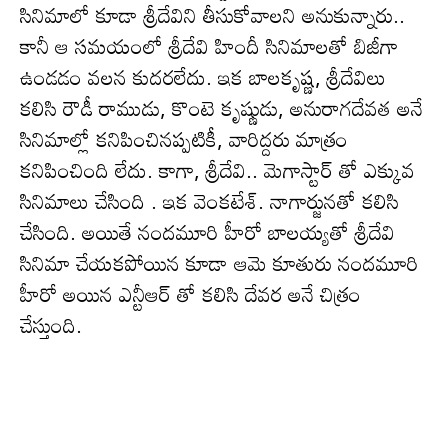
సినిమాలో కూడా శ్రీదేవిని తీసుకోవాల‌ని అనుకున్నారు..
కానీ ఆ సమయంలో శ్రీదేవి హిందీ సినిమాలతో బిజీగా
ఉండ‌డం వ‌ల‌న కుద‌ర‌లేదు. ఇక బాలకృష్ణ, శ్రీదేవిలు
కలిసి రౌడీ రాముడు, కొంటె కృష్ణుడు, అనురాగదేవత అనే
సినిమాల్లో క‌నిపించిన‌ప్ప‌టికీ, వారిద్ద‌రు మాత్రం
క‌నిపించింది లేదు. కాగా, శ్రీదేవి.. మెగాస్టార్ తో ఎక్కువ
సినిమాలు చేసింది . ఇక వెంకటేశ్. నాగార్జున‌తో క‌లిసి
చేసింది. అయితే నందమూరి హీరో బాల‌య్య‌తో శ్రీదేవి
సినిమా చేయ‌క‌పోయిన కూడా ఆమె కూతురు నంద‌మూరి
హీరో అయిన ఎన్టీఆర్ తో క‌లిసి దేవ‌ర అనే చిత్రం
చేస్తుంది.