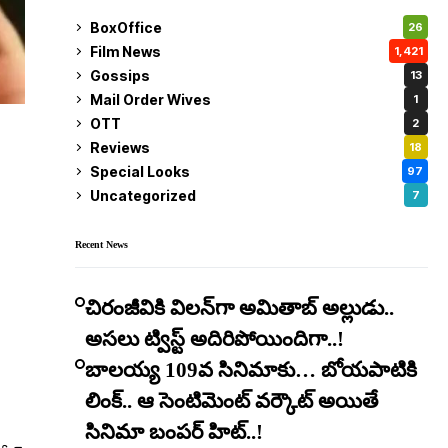
BoxOffice
26
Film News
1,421
Gossips
13
Mail Order Wives
1
OTT
2
Reviews
18
Special Looks
97
Uncategorized
7
Recent News
చిరంజీవికి విలన్‌గా అమితాబ్ అల్లుడు..
అసలు ట్విస్ట్ అదిరిపోయిందిగా..!
బాలయ్య 109వ సినిమాకు… బోయపాటికి
లింక్.. ఆ సెంటిమెంట్ వర్కౌట్ అయితే
సినిమా బంపర్ హిట్..!