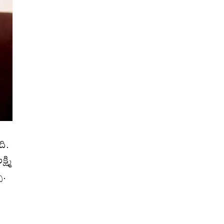
ది.
్మి
చు.
ు