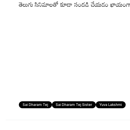
తెలుగు సినిమాల‌తో కూడా సంద‌డి చేయ‌డం ఖాయంగా క‌
Sai Dharam Tej
Sai Dharam Tej Sister
Yuva Lakshmi