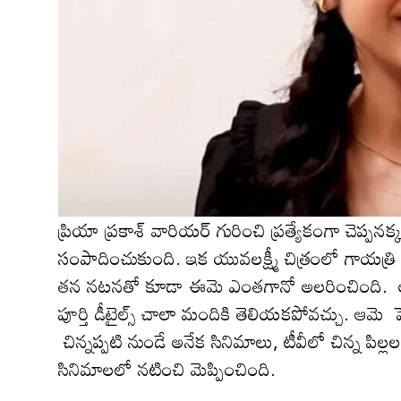
ప్రియా ప్ర‌కాశ్ వారియర్ గురించి ప్ర‌త్యేకంగా చెప్ప‌న
సంపాదించుకుంది. ఇక యువ‌ల‌క్ష్మీ చిత్రంలో గాయ‌త్రి 
త‌న న‌ట‌న‌తో కూడా ఈమె ఎంత‌గానో అల‌రించింది. అ
పూర్తి డీటైల్స్ చాలా మందికి తెలియ‌క‌పోవ‌చ్చు. 
చిన్నప్పటి నుండే అనేక సినిమాలు, టీవీలో చిన్న పిల్లల 
సినిమాల‌లో న‌టించి మెప్పించింది.