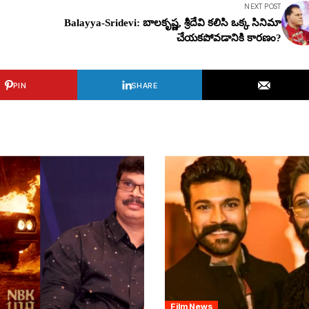
NEXT POST
Balayya-Sridevi: బాల‌కృష్ణ‌, శ్రీదేవి క‌లిసి ఒక్క సినిమా
చేయ‌క‌పోవ‌డానికి కార‌ణం?
PIN
SHARE
Film News