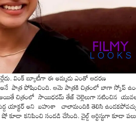
‌క్క‌ర్లేదు. వింక్ బ్యూటీగా ఈ అమ్మ‌డు ఎంతో ఆద‌ర‌ణ
అనే పాత్ర పోషించింది. ఆమె పాత్ర‌కి చిత్రంలో బాగా స్కోప్ ఉం
యితే చిత్రంలో సాయిధరమ్ తేజ్ చెల్లెలుగా నటించిన యువలక్ష
ఆమె పెద్ద యాక్టర్ అని బహుశా చాలామందికి తెలిసి ఉండకపోవచ్
షో కూడా కనిపించి సంద‌డి చేసింది. చైల్డ్ ఆర్టిస్టుగా కూడా ప‌ల