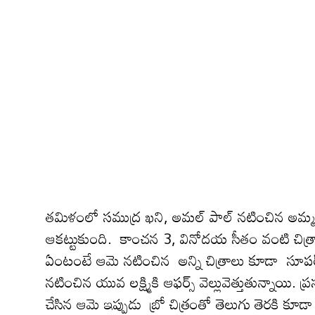
తమిళంలో సముద్ర ఖని, అమల్ పాల్ నటించిన అమ్మ క
ఆక‌ట్టుకుంది. కాంచన 3, వినోదయ సీతం వంటి చిత్రాల్
ఏంటంటే ఆమె న‌టించిన అన్ని చిత్రాలు కూడా సూపర
నటించిన యువ లక్ష్మికి ఆఫ‌ర్స్ వెల్లువెత్తుతున్నాయి. ప
చేసిన ఆమె ఇప్పుడు బ్రో చిత్రంతో తెలుగు తెరకి కూడా