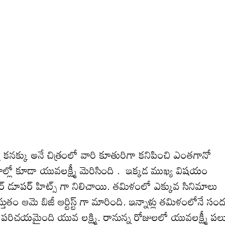
నక్కు అనే చిత్రంలో వారి కూతురిగా కనిపించి ఎంత‌గానో
లో కూడా యువ‌ల‌క్ష్మీ మెరిసింది . ఇక్క‌డ ముఖ్య విష‌యం
్ డూపర్ హిట్స్ గా నిలిచాయి. తమిళంలో ఎక్కువ సినిమాలు
్రస్తుతం ఆమె బిజీ ఆర్టిస్ట్ గా మారింది. ఇన్నాళ్లు త‌మిళంలోనే సం
 పరిచయమైంది యువ లక్ష్మి. రానున్న రోజుల‌లో యువ‌ల‌క్ష్మీ ప‌ల