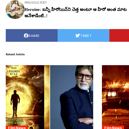
PREVIOUS POST
Heroine: బన్నీ హీరోయిన్‌ని చెత్త అంటూ ఆ హీరో అంత మాట
అనేశాడేంటి..!
SHARE
TWEET
Related Articles
Film News
Film News