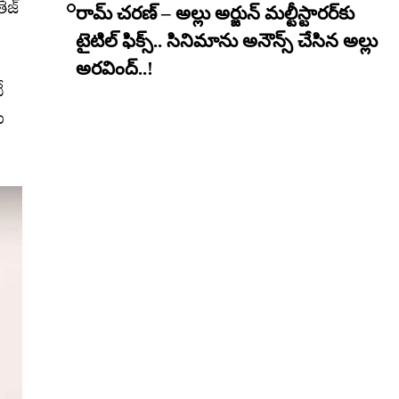
తేజ్
రామ్ చరణ్ – అల్లు అర్జున్ మల్టీస్టారర్​కు
టైటిల్ ఫిక్స్.. సినిమాను అనౌన్స్ చేసిన అల్లు
అరవింద్..!
ే
్