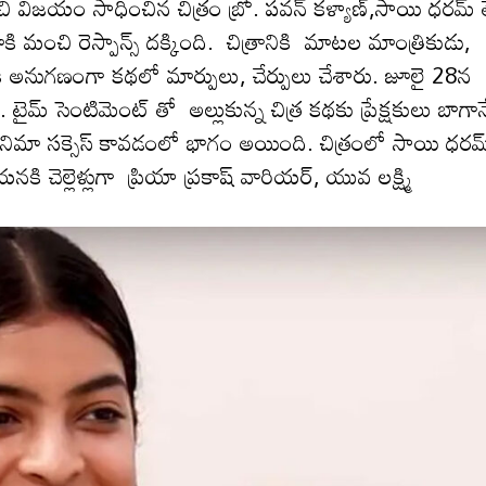
జ‌యం సాధించిన చిత్రం బ్రో. ప‌వ‌న్ క‌ళ్యాణ్‌,సాయి ధ‌ర‌మ్ 
మాకి మంచి రెస్పాన్స్ ద‌క్కింది. చిత్రానికి మాటల మాంత్రికుడు,
టివిటికి అనుగ‌ణంగా కథలో మార్పులు, చేర్పులు చేశారు. జూలై 28న
టైమ్ సెంటిమెంట్ తో అల్లుకున్న చిత్ర క‌థ‌కు ప్రేక్ష‌కులు బాగాన
డా సినిమా స‌క్సెస్ కావ‌డంలో భాగం అయింది. చిత్రంలో సాయి ధ‌రమ
‌కి చెల్లెళ్లుగా ప్రియా ప్రకాష్ వారియర్, యువ లక్ష్మి