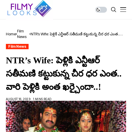
Film
Home
NTR’s Wife: పెళ్లికి ఎన్టీఆర్ స‌తీమ‌ణి క‌ట్టుకున్న చీర ధ‌ర ఎంత‌..
News
వారి పెళ్లికి అంత ఖ‌ర్చైందా..!
Film News
NTR’s Wife: పెళ్లికి ఎన్టీఆర్
స‌తీమ‌ణి క‌ట్టుకున్న చీర ధ‌ర ఎంత‌..
వారి పెళ్లికి అంత ఖ‌ర్చైందా..!
AUGUST 16, 2023
1 MINS READ