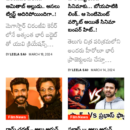
అమితాబ్ అల్లుడు.. అసలు
సినిమాకు… బోయపాటికి
ట్విస్ట్ అదిరిపోయిందిగా..!
లింక్.. ఆ సెంటిమెంట్
వర్కౌట్ అయితే సినిమా
మెగాస్టార్ చిరంజీవి కెరీర్
బంపర్ హిట్..!
లోనే అత్యంత భారీ బడ్జెట్
తెలుగు చిత్ర పరిశ్రమలోని
తో యువి క్రియేషన్స్
అందరు హీరోలూ భారీ
రూపొందిస్తున్న
BY
LEELA SAI
MARCH 18, 2024
ప్రాజెక్టులను చేస్తూ
విశ్వంభర...
దూసుకుపోతోన్నారు.
BY
LEELA SAI
MARCH 14, 2024
అందులో కొందరు
మాత్రమే...
Film News
Film News
రామ్ చరణ్ – అల్లు అర్జున్
ప్రభాస్ vs అల్లు అర్జున్…