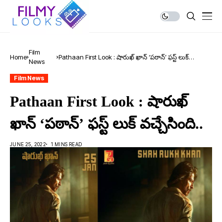
Film
Home
Pathaan First Look : షారుఖ్ ఖాన్ ‘పఠాన్’ ఫస్ట్ లుక్
News
వచ్చేసింది..
Film News
Pathaan First Look : షారుఖ్
ఖాన్ ‘పఠాన్’ ఫస్ట్ లుక్ వచ్చేసింది..
JUNE 25, 2022
1 MINS READ