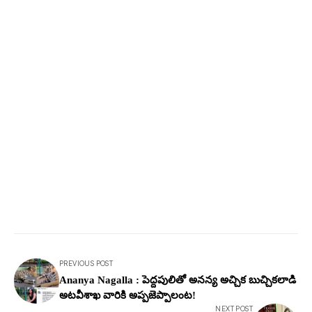
PREVIOUS POST
Ananya Nagalla : పెద్దపులితో అనన్య అచ్చిక బుచ్చికలాడి
అటవీశాఖ వారికి అప్పజెప్పాలంట!
NEXT POST