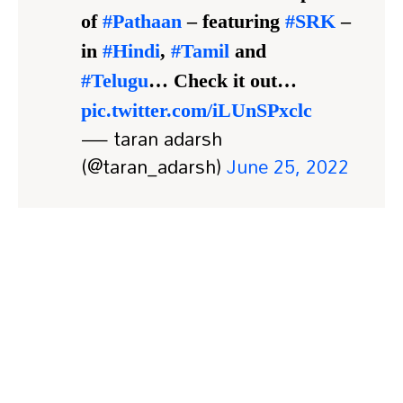
of
#Pathaan
– featuring
#SRK
–
in
#Hindi
,
#Tamil
and
#Telugu
… Check it out…
pic.twitter.com/iLUnSPxclc
— taran adarsh
(@taran_adarsh)
June 25, 2022