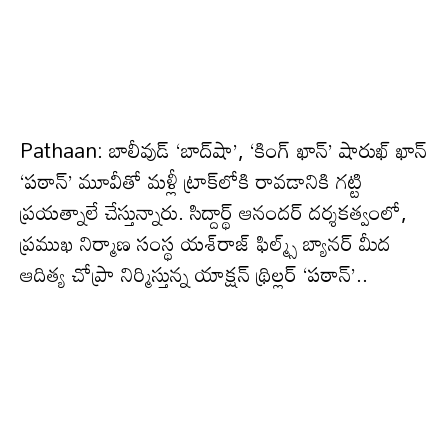
Pathaan: బాలీవుడ్ ‘బాద్‌షా’, ‘కింగ్ ఖాన్’ షారుఖ్ ఖాన్
‘పఠాన్’ మూవీతో మళ్లీ ట్రాక్‌లోకి రావడానికి గట్టి
ప్రయత్నాలే చేస్తున్నారు. సిద్దార్థ్ ఆనందర్ దర్శకత్వంలో,
ప్రముఖ నిర్మాణ సంస్థ యశ్‌రాజ్ ఫిల్మ్స్ బ్యానర్ మీద
ఆదిత్య చోప్రా నిర్మిస్తున్న యాక్షన్ థ్రిల్లర్ ‘పఠాన్’..