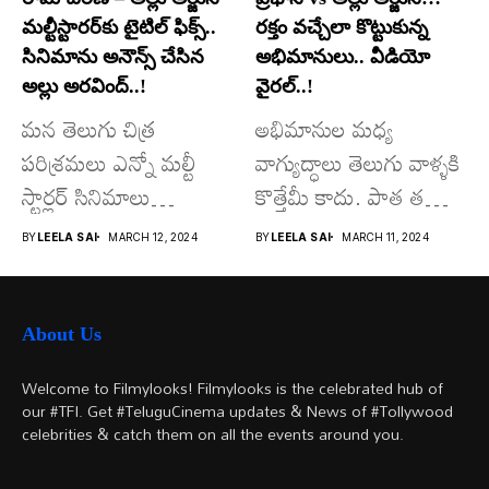
మల్టీస్టారర్​కు టైటిల్ ఫిక్స్..
రక్తం వచ్చేలా కొట్టుకున్న
సినిమాను అనౌన్స్ చేసిన
అభిమానులు.. వీడియో
అల్లు అరవింద్..!
వైరల్..!
మన తెలుగు చిత్ర
అభిమానుల మధ్య
పరిశ్రమలు ఎన్నో మల్టీ
వాగ్యుద్ధాలు తెలుగు వాళ్ళకి
స్టార్లర్ సినిమాలు
కొత్తేమీ కాదు. పాత తరం
వచ్చాయి.. కొన్ని సినిమాలు
నటుల నుంచి నేటి...
BY
LEELA SAI
MARCH 12, 2024
BY
LEELA SAI
MARCH 11, 2024
అయితే...
About Us
Welcome to Filmylooks! Filmylooks is the celebrated hub of
our #TFI. Get #TeluguCinema updates & News of #Tollywood
celebrities & catch them on all the events around you.