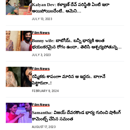
Kalyan Dev: క‌ళ్యాణ్ దేవ్ ప‌రిస్థితి ఏంటి ఇలా
అయిపోయిందేంటి.. ఆమెని
మ‌ర‌చిపోలేక‌పోతున్నాడుగా…!
JULY 13, 2023
Film News
Bunny wife: బాబోయ్.. బ‌న్నీ భార్యకి అంత
భ‌యంక‌ర‌మైన రోగం ఉందా.. తెలిసి ఆశ్చ‌ర్య‌పోతున్న
నెటిజ‌న్స్
JULY 3, 2023
Film News
రష్మికకు శాపంగాా మారిన ఆ ఇద్దరు.. బాగానే
పెట్టారుగా..!
FEBRUARY 9, 2024
Film News
Samantha: విజ‌య్ దేవ‌ర‌కొండ‌ భార్య గురించి షాకింగ్
కామెంట్స్ చేసిన స‌మంత‌
AUGUST 17, 2023