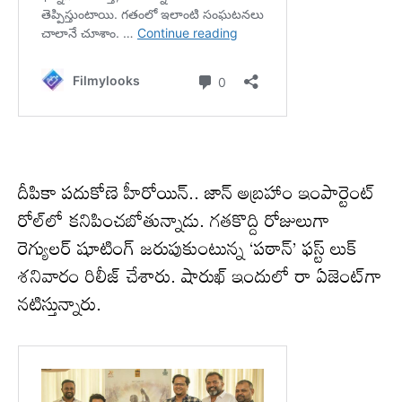
దీపికా పదుకోణె హీరోయిన్.. జాన్ అబ్రహాం ఇంపార్టెంట్
రోల్‌లో కనిపించబోతున్నాడు. గతకొద్ది రోజులుగా
రెగ్యులర్ షూటింగ్ జరుపుకుంటున్న ‘పఠాన్’ ఫస్ట్ లుక్
శనివారం రిలీజ్ చేశారు. షారుఖ్ ఇందులో రా ఏజెంట్‌గా
నటిస్తున్నారు.