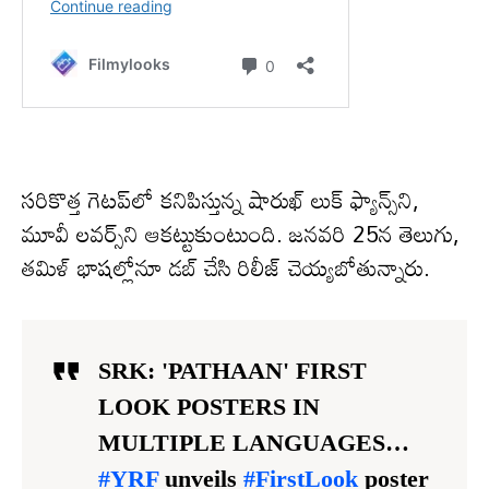
సరికొత్త గెటప్‌లో కనిపిస్తున్న షారుఖ్ లుక్ ఫ్యాన్స్‌ని,
మూవీ లవర్స్‌ని ఆకట్టుకుంటుంది. జనవరి 25న తెలుగు,
తమిళ్ భాషల్లోనూ డబ్ చేసి రిలీజ్ చెయ్యబోతున్నారు.
SRK: 'PATHAAN' FIRST
LOOK POSTERS IN
MULTIPLE LANGUAGES…
#YRF
unveils
#FirstLook
poster