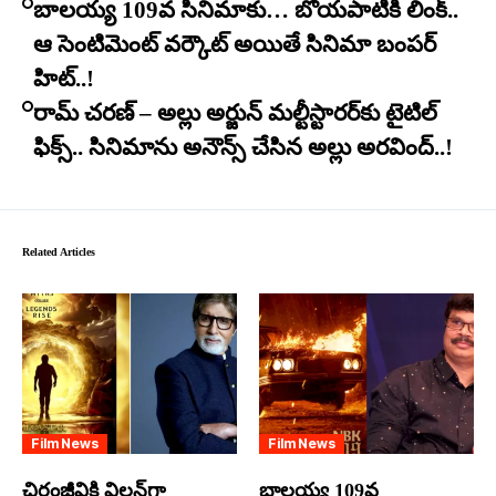
బాలయ్య 109వ సినిమాకు… బోయపాటికి లింక్..
ఆ సెంటిమెంట్ వర్కౌట్ అయితే సినిమా బంపర్
హిట్..!
రామ్ చరణ్ – అల్లు అర్జున్ మల్టీస్టారర్​కు టైటిల్
ఫిక్స్.. సినిమాను అనౌన్స్ చేసిన అల్లు అరవింద్..!
Related Articles
Film News
Film News
చిరంజీవికి విలన్‌గా
బాలయ్య 109వ