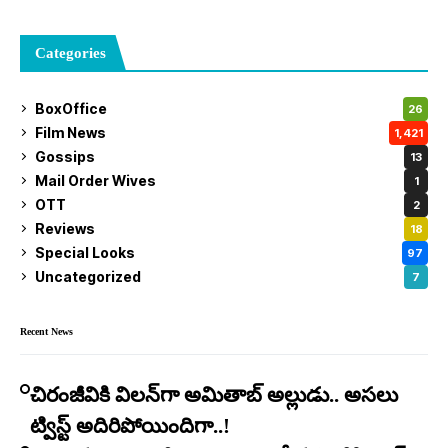
Categories
BoxOffice
26
Film News
1,421
Gossips
13
Mail Order Wives
1
OTT
2
Reviews
18
Special Looks
97
Uncategorized
7
Recent News
చిరంజీవికి విలన్‌గా అమితాబ్ అల్లుడు.. అసలు
ట్విస్ట్ అదిరిపోయిందిగా..!