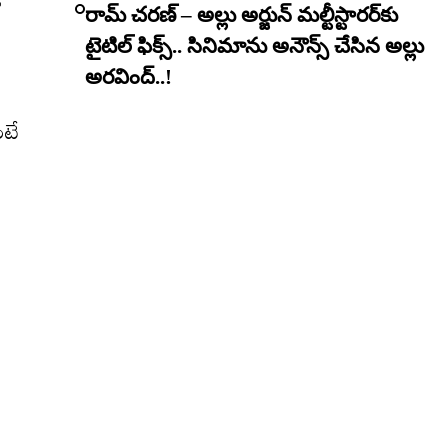
ో
రామ్ చరణ్ – అల్లు అర్జున్ మల్టీస్టారర్​కు
టైటిల్ ఫిక్స్.. సినిమాను అనౌన్స్ చేసిన అల్లు
అరవింద్..!
ంటే