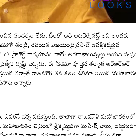
వించిన సంద‌ర్భం లేదు. దీంతో ఇది అటకెక్కిన‌ట్టే అని అంద‌రు
ాజమౌళి తండ్రి, రచయిత విజయేంద్రప్రసాద్‌ ఆసక్తికరమైన
ప్రాజెక్ట్‌ కార్యరూపం దాల్చే అవకాశాలున్న‌ట్టు ఆయ‌న స్ప‌ష్ట
ర‌త్యేక దృష్టి పెట్టాడు. ఈ సినిమా పూర్తైన త‌ర్వాత ఆర్ఆర్ఆర్
లు పూర్తయిన తర్వాతే రాజమౌళి త‌న కలల సినిమా అయిన ‘మహాభార
్ర‌సాద్ అన్నారు.
 ఎవ‌ర‌నే చ‌ర్చ న‌డుస్తుంది. తాజాగా రాజమౌళి మ‌హాభార‌తంలో
ంది. మ‌హాభార‌తం చిత్రంలో శ్రీకృష్ణుడిగా మహేష్ బాబు, అర్జునుడి
ుర్యోధనుడిగా రానా, ధర్మరాజుగా పవన్ కళ్యాణ్, భీష్ముడిగా