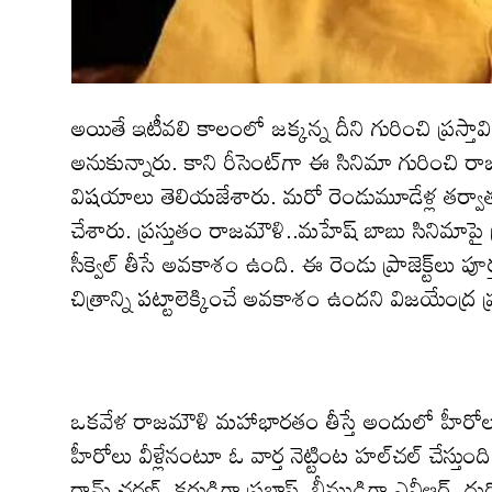
అయితే ఇటీవ‌లి కాలంలో జక్క‌న్న దీని గురించి ప్ర‌స్తా
అనుకున్నారు. కాని రీసెంట్‌గా ఈ సినిమా గురించి ర
విషయాలు తెలియ‌జేశారు. మరో రెండుమూడేళ్ల తర్వాత ఈ 
చేశారు. ప్ర‌స్తుతం రాజ‌మౌళి..మ‌హేష్ బాబు సినిమాపై ప్
సీక్వెల్ తీసే అవ‌కాశం ఉంది. ఈ రెండు ప్రాజెక్ట్‌
చిత్రాన్ని ప‌ట్టాలెక్కించే అవ‌కాశం ఉంద‌ని విజ‌యేంద్ర ప
ఒక‌వేళ రాజ‌మౌళి మహాభార‌తం తీస్తే అందులో హీరోలు
హీరోలు వీళ్లేనంటూ ఓ వార్త నెట్టింట హ‌ల్‌చ‌ల్ చేస్తు
రామ్ చరణ్, కర్ణుడిగా ప్రభాస్, భీముడిగా ఎన్టీఆర్, ద