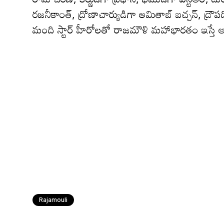
రజనీకాంత్, ద్రోణాచార్యుడిగా అమితాబ్ బచ్చన్, ద్రౌ
మంది స్టార్ హీరోల‌తో రాజ‌మౌళి మ‌హాభార‌తం ఇస్తే
Rajamouli