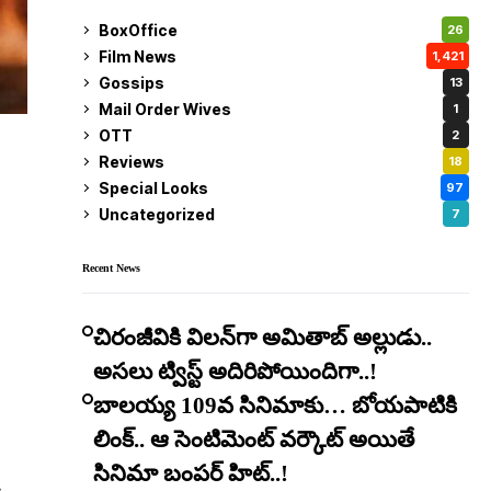
BoxOffice
26
Film News
1,421
Gossips
13
Mail Order Wives
1
OTT
2
Reviews
18
Special Looks
97
Uncategorized
7
Recent News
చిరంజీవికి విలన్‌గా అమితాబ్ అల్లుడు..
అసలు ట్విస్ట్ అదిరిపోయిందిగా..!
బాలయ్య 109వ సినిమాకు… బోయపాటికి
లింక్.. ఆ సెంటిమెంట్ వర్కౌట్ అయితే
సినిమా బంపర్ హిట్..!