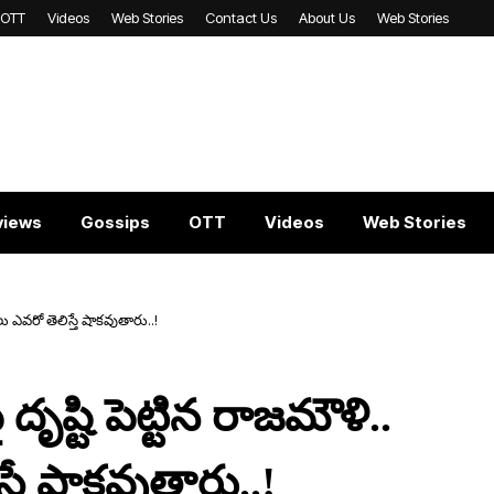
OTT
Videos
Web Stories
Contact Us
About Us
Web Stories
views
Gossips
OTT
Videos
Web Stories
ఎవ‌రో తెలిస్తే షాక‌వుతారు..!
ష్టి పెట్టిన రాజ‌మౌళి..
తే షాక‌వుతారు..!