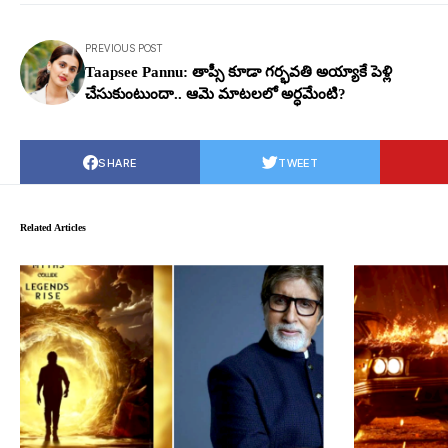
PREVIOUS POST
Taapsee Pannu: తాప్సీ కూడా గ‌ర్భ‌వ‌తి అయ్యాకే పెళ్లి
చేసుకుంటుందా.. ఆమె మాట‌ల‌లో అర్ధ‌మేంటి?
SHARE
TWEET
Related Articles