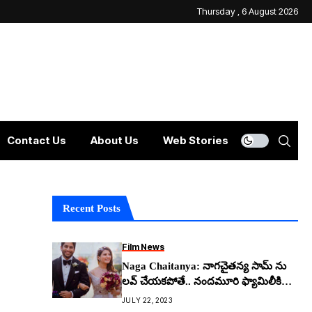
Thursday , 6 August 2026
Contact Us
About Us
Web Stories
Recent Posts
Film News
Naga Chaitanya: నాగచైతన్య సామ్ ను
లవ్ చేయకపోతే.. నందమూరి ఫ్యామిలీకి
అల్లుడు అయ్యేవాడా?
JULY 22, 2023