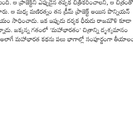
టుంది. ఆ ప్రాజెక్ట్‌ని ఎప్పుడైన త‌ప్ప‌క చిత్రీక‌రించాల‌ని, ఆ చిత్రంత
రు. ఆ మ‌ధ్య మ‌ణిర‌త్నం త‌న డ్రీమ్ ప్రాజెక్ట్ అయిన పొన్నియ‌న్
ి విజ‌యం సాధించాడు. ఇక ఇప్పుడు ద‌ర్శక ధీరుడు రాజ‌మౌళి కూడా
తున్నాడు. జ‌క్క‌న్న గ‌తంలో ‘మహాభారతం’ చిత్రాన్ని దృశ్యమానం
. అలాగే మహాభారత కథను పలు భాగాల్లో సంపూర్ణంగా తీయాల