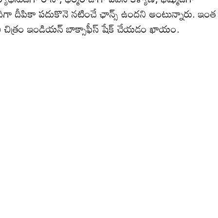
పదిగా దీపికా పదుకొనె నటించే ఛాన్స్ ఉందని అంటున్నారు. ఇంత
 ఆ చిత్రం ఇండియ‌న్ బాక్సాఫీస్ షేక్ చేయడం ఖాయం.