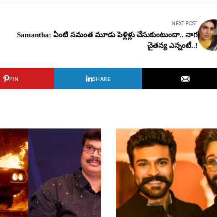
NEXT POST
Samantha: ఏంటి స‌మంత మూడు పెళ్లిళ్లు చేసుకుంటుందా.. నాగ
చైతన్య ఎన్నంటే..!
PIN
SHARE