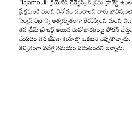
Rajamouli: క్రియేటివ్ డైరెక్ట‌ర్స్ కి డ్రీమ్ ప్రాజెక్ట్ ఉం
ప్రేక్ష‌కుల‌కి మంచి వినోదం పంచాల‌ని వారు భావిస్తుంటా
సెల్వన్ చిత్రాన్ని అత్య‌ద్భుతంగా తెర‌కెక్కించి మంచ
త‌న డ్రీమ్ ప్రాజెక్ట్ అయిన మ‌హాభార‌తంపై ఫోక‌స్ చేస్
చేయడం తన జీవితాశయాల్లో ఒకటని చెప్పుకొచ్చాడు
కచ్చితంగా ప‌దేళ్ల స‌మ‌యం ప‌డుతుందని అన్నాడు.