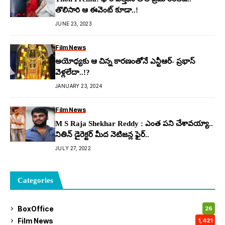
తొలిసారి ఆ ఈవెంట్ కూడా..!
JUNE 23, 2023
Film News
అయోధ్యకు ఆ చిన్న కారణంతోనే ఎన్టీఆర్- ప్రభాస్
వెళ్లలేదా..!?
JANUARY 23, 2024
Film News
M S Raja Shekhar Reddy : ఎంత పని చేశావయ్యా..
నితిన్ డైరెక్టర్ మీద నెటిజన్ల ఫైర్..
JULY 27, 2022
Categories
BoxOffice
26
Film News
1,421