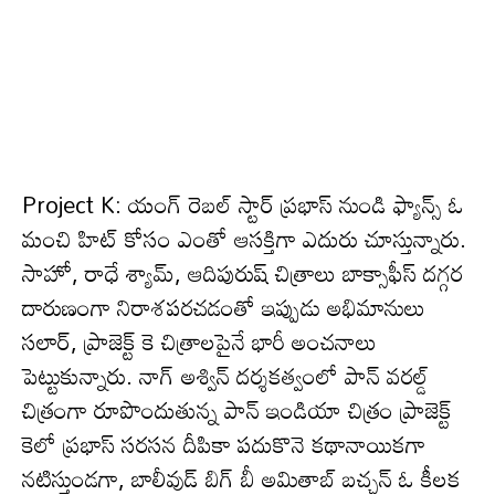
Project K: యంగ్ రెబ‌ల్ స్టార్ ప్ర‌భాస్ నుండి ఫ్యాన్స్ ఓ
మంచి హిట్ కోసం ఎంతో ఆస‌క్తిగా ఎదురు చూస్తున్నారు.
సాహో, రాధే శ్యామ్, ఆదిపురుష్ చిత్రాలు బాక్సాఫీస్ ద‌గ్గ‌ర
దారుణంగా నిరాశ‌ప‌ర‌చ‌డంతో ఇప్పుడు అభిమానులు
స‌లార్, ప్రాజెక్ట్ కె చిత్రాల‌పైనే భారీ అంచ‌నాలు
పెట్టుకున్నారు. నాగ్‌ అశ్విన్‌ దర్శకత్వంలో పాన్‌ వరల్డ్‌
చిత్రంగా రూపొందుతున్న పాన్ ఇండియా చిత్రం ప్రాజెక్ట్
కెలో ప్రభాస్ సరసన దీపికా పదుకొనె క‌థానాయిక‌గా
న‌టిస్తుండ‌గా, బాలీవుడ్ బిగ్ బీ అమితాబ్‌ బచ్చన్ ఓ కీలక