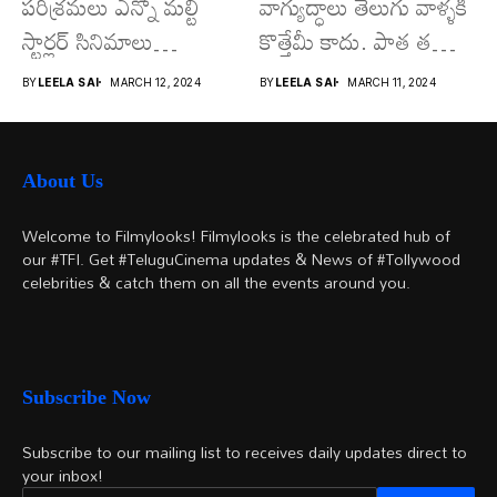
పరిశ్రమలు ఎన్నో మల్టీ
వాగ్యుద్ధాలు తెలుగు వాళ్ళకి
స్టార్లర్ సినిమాలు
కొత్తేమీ కాదు. పాత తరం
వచ్చాయి.. కొన్ని సినిమాలు
నటుల నుంచి నేటి...
BY
LEELA SAI
MARCH 12, 2024
BY
LEELA SAI
MARCH 11, 2024
అయితే...
About Us
Welcome to Filmylooks! Filmylooks is the celebrated hub of
our #TFI. Get #TeluguCinema updates & News of #Tollywood
celebrities & catch them on all the events around you.
Subscribe Now
Subscribe to our mailing list to receives daily updates direct to
your inbox!