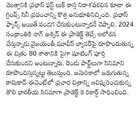
మొత్తానికి ప్ర‌భాస్ ఫ‌స్ట్ లుక్ కాస్త నిరాశ‌ప‌ర‌చిన కూడా ఈ
గ్లింప్స్ సినీ ప్రపంచాన్ని కొత్త అనుభూతినిచ్చింది. ప్రభాస్
ఫ్యాన్స్ అయితే పండగ చేసుకుంటున్నారనే చెప్పాలి. 2024
సంక్రాంతికి నాగ్ అశ్విన్ ఈ ప్రాజెక్ట్ తెచ్చే ఆలోచ‌న
చేస్తున్నాడు.వైజ‌యంతీ మూవీస్ బ్యాన‌ర్‌పై రూపొందుతున్న
ఈ చిత్రం 80 శాతానికి పైగా షూటింగ్ పూర్తి
చేసుకుంద‌ని అంటున్నారు. రెండు పార్ట్‌లుగా సినిమాని
రూపొందిస్తున్న‌ట్టు తెలుస్తుంది. అమెరికాలో జరుగుతున్న
కామికాన్ ఈవెంట్‌లో ప్రచార చిత్రాన్ని ఆవిష్కరించుకున్న
తొలి భారతీయ సినిమాగా ప్రాజెక్ట్ కె రికార్డ్ సాధించింది.