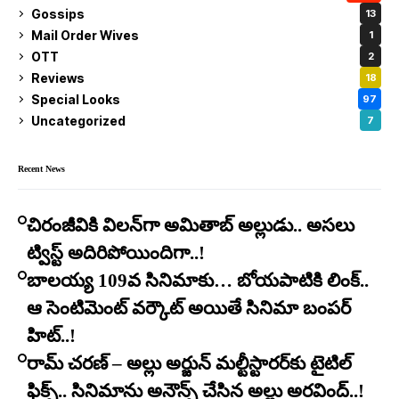
Gossips
13
Mail Order Wives
1
OTT
2
Reviews
18
Special Looks
97
Uncategorized
7
Recent News
చిరంజీవికి విలన్‌గా అమితాబ్ అల్లుడు.. అసలు
ట్విస్ట్ అదిరిపోయిందిగా..!
బాలయ్య 109వ సినిమాకు… బోయపాటికి లింక్..
ఆ సెంటిమెంట్ వర్కౌట్ అయితే సినిమా బంపర్
హిట్..!
రామ్ చరణ్ – అల్లు అర్జున్ మల్టీస్టారర్​కు టైటిల్
ఫిక్స్.. సినిమాను అనౌన్స్ చేసిన అల్లు అరవింద్..!