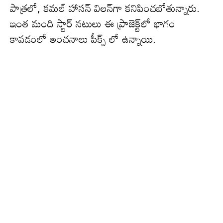
పాత్రలో, క‌మ‌ల్ హాస‌న్ విల‌న్‌గా క‌నిపించ‌బోతున్నారు.
ఇంత మంది స్టార్ న‌టులు ఈ ప్రాజెక్ట్‌లో భాగం
కావ‌డంలో అంచ‌నాలు పీక్స్ లో ఉన్నాయి.