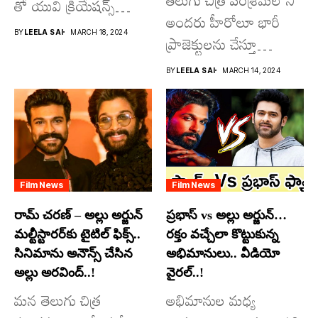
తో యువి క్రియేషన్స్
అందరు హీరోలూ భారీ
రూపొందిస్తున్న
BY
LEELA SAI
MARCH 18, 2024
ప్రాజెక్టులను చేస్తూ
విశ్వంభర...
దూసుకుపోతోన్నారు.
BY
LEELA SAI
MARCH 14, 2024
అందులో కొందరు
మాత్రమే...
Film News
Film News
రామ్ చరణ్ – అల్లు అర్జున్
ప్రభాస్ vs అల్లు అర్జున్…
మల్టీస్టారర్​కు టైటిల్ ఫిక్స్..
రక్తం వచ్చేలా కొట్టుకున్న
సినిమాను అనౌన్స్ చేసిన
అభిమానులు.. వీడియో
అల్లు అరవింద్..!
వైరల్..!
మన తెలుగు చిత్ర
అభిమానుల మధ్య