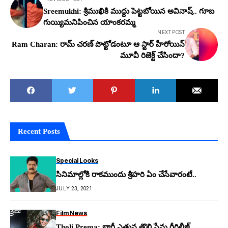
Sreemukhi: శ్రీముఖికి ముద్దు పెట్ట‌బోయిన అవినాష్‌.. గూబ
గుయ్యిమ‌నిపించిన యాంక‌ర‌మ్మ‌
NEXT POST
Ram Charan: రామ్ చ‌ర‌ణ్ పొట్టోడంటూ ఆ స్టార్ హీరోయిన్
మూవీ రిజెక్ట్ చేసిందా?
Recent Posts
Special Looks
సినిమాల్లోకి రాకముందు శ్రీహరి ఏం చేసేవారంటే..
JULY 23, 2021
Film News
Tholi Prema: భారీ ఎత్తున తొలి ప్రేమ రీరిలీజ్..