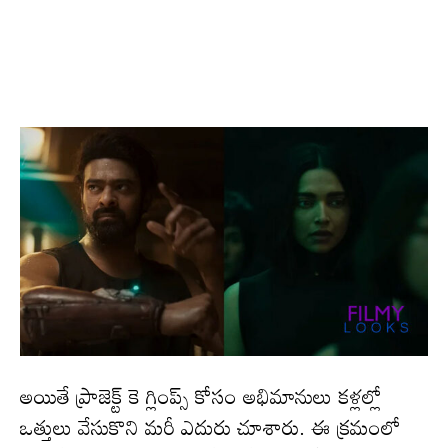
అయితే ప్రాజెక్ట్ కె గ్లింప్స్ కోసం అభిమానులు క‌ళ్ల‌ల్లో
ఒత్తులు వేసుకొని మ‌రీ ఎదురు చూశారు. ఈ క్ర‌మంలో