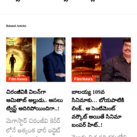
Related Articles
Film News
Film News
చిరంజీవికి విలన్‌గా
బాలయ్య 109వ
అమితాబ్ అల్లుడు.. అసలు
సినిమాకు… బోయపాటికి
ట్విస్ట్ అదిరిపోయిందిగా..!
లింక్.. ఆ సెంటిమెంట్
వర్కౌట్ అయితే సినిమా
మెగాస్టార్ చిరంజీవి కెరీర్
బంపర్ హిట్..!
లోనే అత్యంత భారీ బడ్జెట్
తెలుగు చిత్ర పరిశ్రమలోని