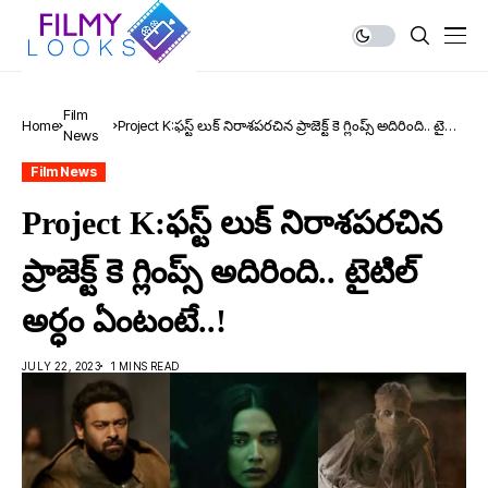
Film
Home
Project K:ఫ‌స్ట్ లుక్ నిరాశ‌ప‌ర‌చిన ప్రాజెక్ట్ కె గ్లింప్స్ అదిరింది.. టైటిల్
News
అర్ధం ఏంటంటే..!
Film News
Project K:ఫ‌స్ట్ లుక్ నిరాశ‌ప‌ర‌చిన
ప్రాజెక్ట్ కె గ్లింప్స్ అదిరింది.. టైటిల్
అర్ధం ఏంటంటే..!
JULY 22, 2023
1 MINS READ