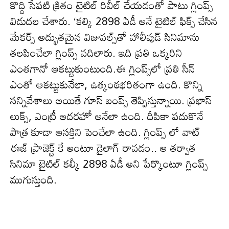
కొద్ది సేప‌టి క్రితం టైటిల్ రివీల్ చేయ‌డంతో పాటు గ్లింప్స్
విడుద‌ల చేశారు. ‘కల్కి 2898 ఏడీ అనే టైటిల్ ఫిక్స్ చేసిన
మేక‌ర్స్ అద్భుతమైన విజువల్స్‌తో హాలీవుడ్ సినిమాను
తలపించేలా గ్లింప్స్ వ‌దిలారు. ఇది ప్ర‌తి ఒక్క‌రిని
ఎంత‌గానో ఆక‌ట్టుకుంటుంది.ఈ గ్లింప్స్‌లో ప్రతి సీన్
ఎంతో ఆకట్టుకునేలా, ఉత్కంఠభ‌రితంగా ఉంది. కొన్ని
సన్నివేశాలు అయితే గూస్ బంప్స్ తెప్పిస్తున్నాయి. ప్రభాస్
లుక్స్, ఎంట్రీ అద‌ర‌హో అనేలా ఉంది. దీపికా పదుకొనే
పాత్ర కూడా ఆస‌క్తిని పెంచేలా ఉంది. గ్లింప్స్ లో వాట్
ఈజ్ ప్రాజెక్ట్ కే అంటూ డైలాగ్ రావడం.. ఆ తర్వాత
సినిమా టైటిల్ కల్కీ 2898 ఏడీ అని పేర్కొంటూ గ్లింప్స్
ముగుస్తుంది.