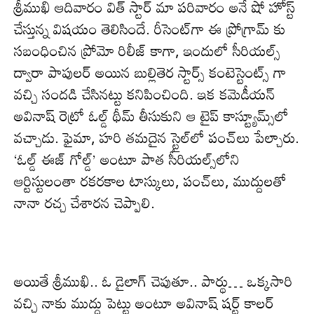
శ్రీముఖి ఆదివారం విత్ స్టార్ మా పరివారం అనే షో హోస్ట్
చేస్తున్న విష‌యం తెలిసిందే. రీసెంట్‌గా ఈ ప్రోగ్రామ్ కు
సబంధించిన ప్రోమో రిలీజ్ కాగా, ఇందులో సీరియల్స్
ద్వారా పాపులర్ అయిన బుల్లితెర స్టార్స్ కంటెస్టెంట్స్ గా
వ‌చ్చి సంద‌డి చేసిన‌ట్టు కనిపించింది. ఇక క‌మెడీయ‌న్
అవినాష్ రెట్రో ఓల్డ్ థీమ్ తీసుకుని ఆ టైప్ కాస్ట్యూమ్స్‌లో
వచ్చాడు. ఫైమా, హరి త‌మ‌దైన స్టైల్‌లో పంచ్‌లు పేల్చారు.
‘ఓల్డ్ ఈజ్ గోల్డ్’ అంటూ పాత సీరియల్స్‌లోని
ఆర్టిస్టులంతా రకరకాల టాస్కులు, పంచ్‌లు, ముద్దులతో
నానా ర‌చ్చ చేశార‌న చెప్పాలి.
అయితే శ్రీముఖి.. ఓ డైలాగ్ చెపుతూ.. పార్థు… ఒక్కసారి
వచ్చి నాకు ముద్దు పెట్టు అంటూ అవినాష్ షర్ట్ కాలర్