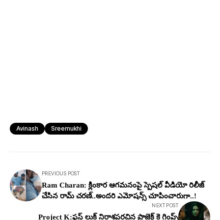
Avinash
Sreemukhi
PREVIOUS POST
Ram Charan: క్లింకార ఆగ‌మ‌నంపై స్పెష‌ల్ వీడియో రిలీజ్
చేసిన రామ్ చ‌ర‌ణ్‌..అంద‌రి ఎమోషన్స్ చూపించారుగా..!
NEXT POST
Project K:ఫ‌స్ట్ లుక్ నిరాశ‌ప‌ర‌చిన ప్రాజెక్ట్ కె గ్లింప్స్