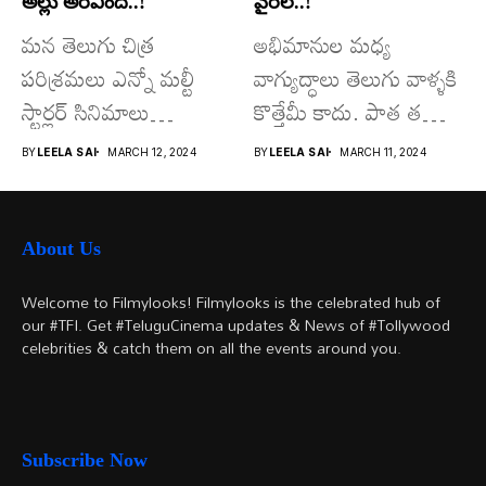
అల్లు అరవింద్..!
వైరల్..!
మన తెలుగు చిత్ర
అభిమానుల మధ్య
పరిశ్రమలు ఎన్నో మల్టీ
వాగ్యుద్ధాలు తెలుగు వాళ్ళకి
స్టార్లర్ సినిమాలు
కొత్తేమీ కాదు. పాత తరం
వచ్చాయి.. కొన్ని సినిమాలు
నటుల నుంచి నేటి...
BY
LEELA SAI
MARCH 12, 2024
BY
LEELA SAI
MARCH 11, 2024
అయితే...
About Us
Welcome to Filmylooks! Filmylooks is the celebrated hub of
our #TFI. Get #TeluguCinema updates & News of #Tollywood
celebrities & catch them on all the events around you.
Subscribe Now