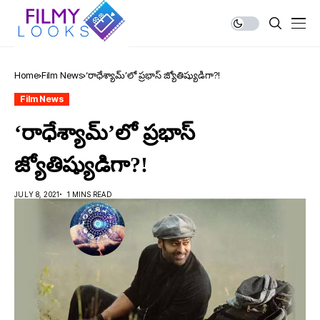
Home
Film News
‘రాధేశ్యామ్’లో ప్రభాస్ జ్యోతిష్యుడిగా?!
Film News
‘రాధేశ్యామ్’లో ప్రభాస్
జ్యోతిష్యుడిగా?!
JULY 8, 2021
1 MINS READ