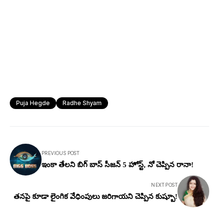
Puja Hegde
Radhe Shyam
PREVIOUS POST
ఇంకా తేలని బిగ్ బాస్ సీజన్ 5 హోస్ట్, నో చెప్పిన రానా!
NEXT POST
తనపై కూడా లైంగిక వేధింపులు జరిగాయని చెప్పిన కుష్బూ!