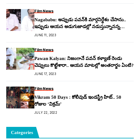
Film News
Nagababu: అప్పుడు ప‌వ‌న్‌కి మార్గ‌నిర్ధేశం చేసాను..
ఇప్పుడు ఆయ‌న అడుగుజాడ‌ల్లో న‌డుస్తున్నాన‌న్న
నాగ‌బాబు
JUNE 11, 2023
Film News
Pawan Kalyan: నిజంగానే ప‌వ‌న్ క‌ళ్యాణ్ రెండు
చెప్పులు కొట్టేశారా.. ఆయ‌న మాటల్లో అంతరార్థం ఏంటి?
JUNE 17, 2023
Film News
Vikram 50 Days : కోలీవుడ్ ఇండస్ట్రీ హిట్.. 50
రోజుల ‘విక్రమ్’
JULY 22, 2022
Categories