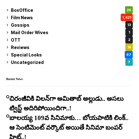
BoxOffice
26
Film News
1,421
Gossips
13
Mail Order Wives
1
OTT
2
Reviews
18
Special Looks
97
Uncategorized
7
Recent News
చిరంజీవికి విలన్‌గా అమితాబ్ అల్లుడు.. అసలు
ట్విస్ట్ అదిరిపోయిందిగా..!
బాలయ్య 109వ సినిమాకు… బోయపాటికి లింక్..
ఆ సెంటిమెంట్ వర్కౌట్ అయితే సినిమా బంపర్
హిట్..!