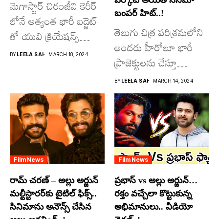
మెగాస్టార్ చిరంజీవి కెరీర్
బంపర్ హిట్..!
లోనే అత్యంత భారీ బడ్జెట్
తెలుగు చిత్ర పరిశ్రమలోని
తో యువి క్రియేషన్స్
అందరు హీరోలూ భారీ
రూపొందిస్తున్న
BY
LEELA SAI
MARCH 18, 2024
ప్రాజెక్టులను చేస్తూ
విశ్వంభర...
దూసుకుపోతోన్నారు.
BY
LEELA SAI
MARCH 14, 2024
అందులో కొందరు
మాత్రమే...
Film News
Film News
రామ్ చరణ్ – అల్లు అర్జున్
ప్రభాస్ vs అల్లు అర్జున్…
మల్టీస్టారర్​కు టైటిల్ ఫిక్స్..
రక్తం వచ్చేలా కొట్టుకున్న
సినిమాను అనౌన్స్ చేసిన
అభిమానులు.. వీడియో