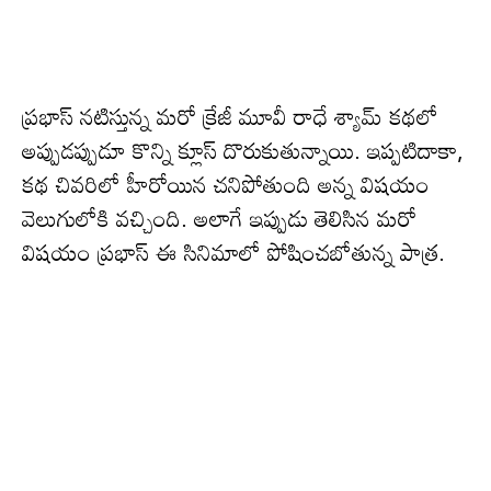
ప్రభాస్ నటిస్తున్న మరో క్రేజీ మూవీ రాధే శ్యామ్ కథలో
అప్పుడప్పుడూ కొన్ని క్లూస్ దొరుకుతున్నాయి. ఇప్పటిదాకా,
కథ చివరిలో హీరోయిన చనిపోతుంది అన్న విషయం
వెలుగులోకి వచ్చింది. అలాగే ఇప్పుడు తెలిసిన మరో
విషయం ప్రభాస్ ఈ సినిమాలో పోషించబోతున్న పాత్ర.