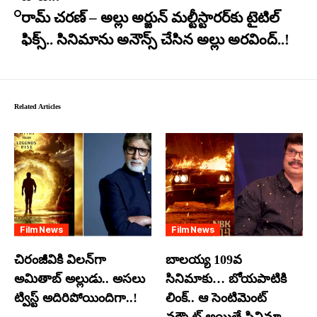
రామ్ చరణ్ – అల్లు అర్జున్ మల్టీస్టారర్​కు టైటిల్
ఫిక్స్.. సినిమాను అనౌన్స్ చేసిన అల్లు అరవింద్..!
Related Articles
Film News
Film News
చిరంజీవికి విలన్‌గా
బాలయ్య 109వ
అమితాబ్ అల్లుడు.. అసలు
సినిమాకు… బోయపాటికి
ట్విస్ట్ అదిరిపోయిందిగా..!
లింక్.. ఆ సెంటిమెంట్
వర్కౌట్ అయితే సినిమా