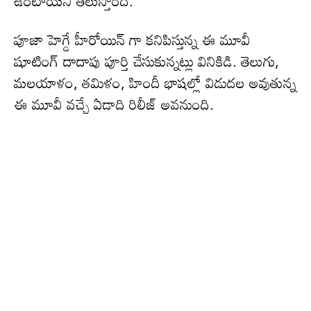
ఉంటాయని తెలుస్తోంది.
పూజా హెగ్డే హీరోయిన్ గా కనిపిస్తున్న ఈ మూవీ
షూటింగ్ దాదాపు పూర్తి చేసుకున్నట్లు వినికిడి. తెలుగు,
మలయాళం, తమిళం, హిందీ భాషల్లో విడుదల అవుతున్న
ఈ మూవీ వచ్చే ఏడాది రిలీజ్ అవనుంది.