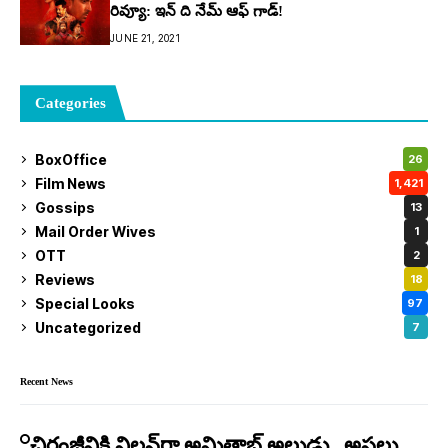
రివ్యూ: ఇన్ ది నేమ్ ఆఫ్ గాడ్!
JUNE 21, 2021
Categories
BoxOffice
26
Film News
1,421
Gossips
13
Mail Order Wives
1
OTT
2
Reviews
18
Special Looks
97
Uncategorized
7
Recent News
చిరంజీవికి విలన్‌గా అమితాబ్ అల్లుడు.. అసలు