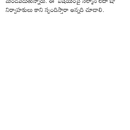
మండిపడుతున్నారు. ఈ విష‌యంపై స‌ల్మాన్ లేదా షో
నిర్వాహ‌కులు కాని స్పందిస్తారా అన్న‌ది చూడాలి.