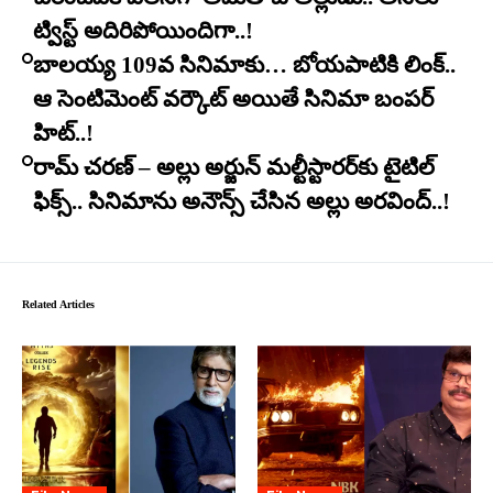
ట్విస్ట్ అదిరిపోయిందిగా..!
బాలయ్య 109వ సినిమాకు… బోయపాటికి లింక్..
ఆ సెంటిమెంట్ వర్కౌట్ అయితే సినిమా బంపర్
హిట్..!
రామ్ చరణ్ – అల్లు అర్జున్ మల్టీస్టారర్​కు టైటిల్
ఫిక్స్.. సినిమాను అనౌన్స్ చేసిన అల్లు అరవింద్..!
Related Articles