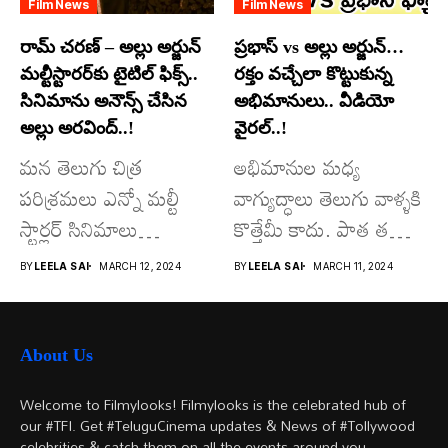
Film News
Film News
రామ్ చరణ్ – అల్లు అర్జున్
ప్రభాస్ vs అల్లు అర్జున్…
మల్టీస్టారర్​కు టైటిల్ ఫిక్స్..
రక్తం వచ్చేలా కొట్టుకున్న
సినిమాను అనౌన్స్ చేసిన
అభిమానులు.. వీడియో
అల్లు అరవింద్..!
వైరల్..!
మన తెలుగు చిత్ర
అభిమానుల మధ్య
పరిశ్రమలు ఎన్నో మల్టీ
వాగ్యుద్ధాలు తెలుగు వాళ్ళకి
స్టార్లర్ సినిమాలు
కొత్తేమీ కాదు. పాత తరం
వచ్చాయి.. కొన్ని సినిమాలు
నటుల నుంచి నేటి...
BY
LEELA SAI
MARCH 12, 2024
BY
LEELA SAI
MARCH 11, 2024
అయితే...
About Us
Welcome to Filmylooks! Filmylooks is the celebrated hub of
our #TFI. Get #TeluguCinema updates & News of #Tollywood
celebrities & catch them on all the events around you.