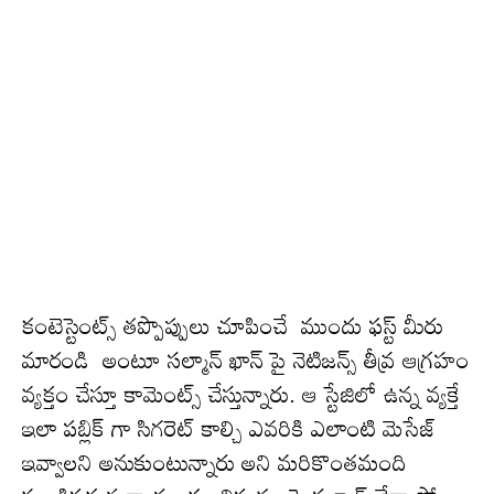
కంటెస్టెంట్స్ తప్పొప్పులు చూపించే ముందు ఫ‌స్ట్ మీరు
మారండి అంటూ సల్మాన్ ఖాన్ పై నెటిజ‌న్స్ తీవ్ర ఆగ్రహం
వ్యక్తం చేస్తూ కామెంట్స్ చేస్తున్నారు. ఆ స్టేజిలో ఉన్న వ్యక్తే
ఇలా పబ్లిక్ గా సిగరెట్‌ కాల్చి ఎవ‌రికి ఎలాంటి మెసేజ్
ఇవ్వాలని అనుకుంటున్నారు అని మ‌రికొంతమంది