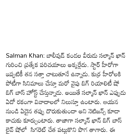
Salman Khan: బాలీవుడ్ కండ‌ల వీరుడు స‌ల్మాన్ ఖాన్
గురించి ప్ర‌త్యేక ప‌రిచ‌యాలు అక్క‌ర్లేదు. స్టార్ హీరోగా
ఇప్ప‌టికీ త‌న స‌త్తా చాటుతూనే ఉన్నాడు. కుర్ర హీరోల‌కి
పోటీగా సినిమాలు చేస్తూ మ‌రో వైపు బిగ్ రియాలిటీ షో
బిగ్ బాస్ హోస్ట్ చేస్తున్నాడు. అయితే స‌ల్మాన్ ఖాన్ ఎప్పుడు
ఏదో ర‌కంగా వివాదాల‌లో నిలుస్తూ ఉంటారు. ఆయన
నుండి ఏదైన త‌ప్పు దొరుకుతుందా అని నెటిజ‌న్స్ కూడా
కాచుకు కూర్చుంటారు. తాజాగా స‌ల్మాన్ ఖాన్ బిగ్ బాస్
లైవ్ షోలో సిగ‌రెట్ చేత ప‌ట్టుకొని పొగ తాగారు. ఈ