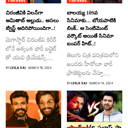
Film News
Film News
చిరంజీవికి విలన్‌గా
బాలయ్య 109వ
అమితాబ్ అల్లుడు.. అసలు
సినిమాకు… బోయపాటికి
ట్విస్ట్ అదిరిపోయిందిగా..!
లింక్.. ఆ సెంటిమెంట్
వర్కౌట్ అయితే సినిమా
మెగాస్టార్ చిరంజీవి కెరీర్
బంపర్ హిట్..!
లోనే అత్యంత భారీ బడ్జెట్
తెలుగు చిత్ర పరిశ్రమలోని
తో యువి క్రియేషన్స్
అందరు హీరోలూ భారీ
రూపొందిస్తున్న
BY
LEELA SAI
MARCH 18, 2024
ప్రాజెక్టులను చేస్తూ
విశ్వంభర...
దూసుకుపోతోన్నారు.
BY
LEELA SAI
MARCH 14, 2024
అందులో కొందరు
మాత్రమే...