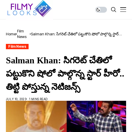
Film
Home
Salman Khan: సిగ‌రెట్ చేతిలో ప‌ట్టుకొని షోలో పాల్గొన్న స్టార్
News
హీరో.. తిట్టి పోస్తున్న నెటిజ‌న్స్
Film News
Salman Khan: సిగ‌రెట్ చేతిలో
ప‌ట్టుకొని షోలో పాల్గొన్న స్టార్ హీరో..
తిట్టి పోస్తున్న నెటిజ‌న్స్
JULY 10, 2023
1 MINS READ