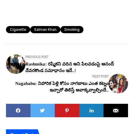
Cigarette
Salman Khan
Smoking
PREVIOUS POST
Rashmika: ర‌ష్మిక‌ని వ‌దిన అని పిల‌వ‌డంపై ఆనంద్
దేవ‌ర‌కొండ స‌మాధానం ఇదే..!
NEXT POST
Nagababu: నిహారిక పెళ్లి కోసం నాగ‌బాబు ఎంత క‌ట్నం
ఇచ్చారో తెలిస్తే అవాక్క‌వ్వాల్సిందే..