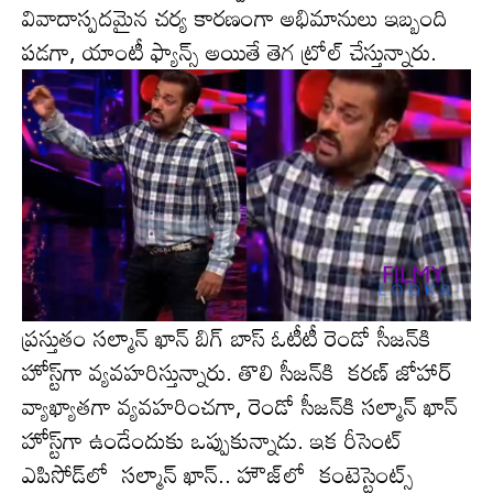
వివాదాస్ప‌ద‌మైన చ‌ర్య కార‌ణంగా అభిమానులు ఇబ్బంది
ప‌డ‌గా, యాంటీ ఫ్యాన్స్ అయితే తెగ ట్రోల్ చేస్తున్నారు.
ప్ర‌స్తుతం స‌ల్మాన్ ఖాన్ బిగ్ బాస్ ఓటీటీ రెండో సీజ‌న్‌కి
హోస్ట్‌గా వ్య‌వ‌హ‌రిస్తున్నారు. తొలి సీజ‌న్‌కి క‌ర‌ణ్ జోహార్
వ్యాఖ్యాత‌గా వ్య‌వ‌హ‌రించ‌గా, రెండో సీజ‌న్‌కి స‌ల్మాన్ ఖాన్
హోస్ట్‌గా ఉండేందుకు ఒప్పుకున్నాడు. ఇక రీసెంట్
ఎపిసోడ్‌లో స‌ల్మాన్ ఖాన్.. హౌజ్‌లో కంటెస్టెంట్స్