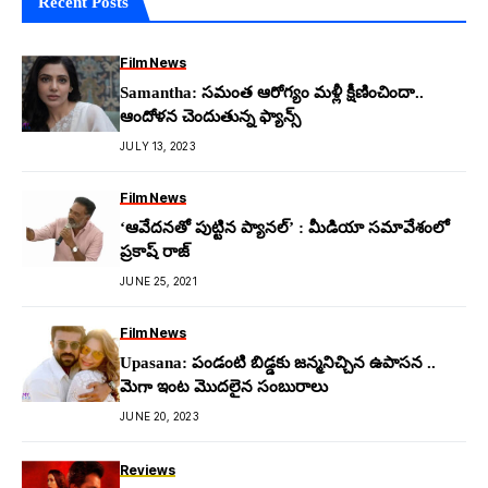
Recent Posts
Film News
Samantha: స‌మంత ఆరోగ్యం మ‌ళ్లీ క్షీణించిందా..
ఆందోళ‌న చెందుతున్న ఫ్యాన్స్
JULY 13, 2023
Film News
‘ఆవేదనతో పుట్టిన ప్యానల్’ : మీడియా సమావేశంలో
ప్రకాష్ రాజ్
JUNE 25, 2021
Film News
Upasana: పండంటి బిడ్డ‌కు జ‌న్మ‌నిచ్చిన ఉపాస‌న ..
మెగా ఇంట మొద‌లైన సంబురాలు
JUNE 20, 2023
Reviews