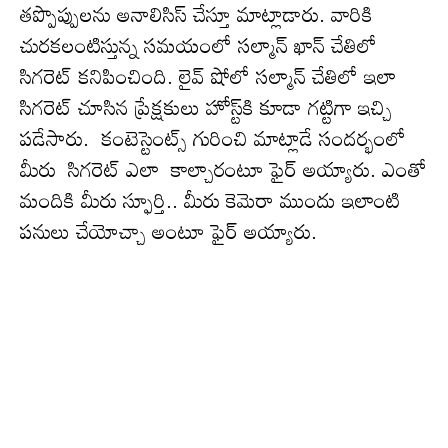
త‌ప్పొప్పుల‌ను అనాలిసిస్ చేస్తూ మాట్లాడారు. వారికి
చుర‌క‌లంటిస్తున్న స‌మ‌యంలో స‌ల్మాన్ ఖాన్ చేతిలో
సిగ‌రెట్ క‌నిపించింది. లైవ్ షోలో సల్మాన్ చేతిలో ఇలా
సిగ‌రెట్ చూసిన ప్రేక్ష‌కులు హోస్ట్‌కి కూడా గ‌ట్టిగా ఇచ్చి
ప‌డేసారు. కంటెస్టెంట్స్ గురించి మాట్లాడే సంద‌ర్భంలో
మీరు సిగ‌రెట్ ఎలా కాల్చారంటూ ఫైర్ అయ్యారు. ఎంతో
మందికి మీరు స్ఫూర్తి.. మీరు కెమెరా ముందు ఇలాంటి
ప‌నులు చేయోచ్చా అంటూ ఫైర్ అయ్యారు.