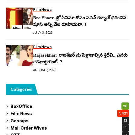
Film News
Bro Shoes: బ్రో సినిమా కోసం ప‌వ‌న్ క‌ళ్యాణ్ ధ‌రించిన
షూస్ అన్ని వేల రూపాయలా..!
JULY 3, 2023
Film News
Rajasekhar: రాజశేఖర్ ను పెళ్లాడాల్సిన శ్రీదేవి.. ఎవరు
చెడగాట్టారంటే..?
AUGUST 7, 2023
Categories
BoxOffice
26
Film News
1,421
Gossips
13
Mail Order Wives
1