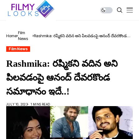
Film
Home
Rashmika: ర‌ష్మిక‌ని వ‌దిన అని పిల‌వ‌డంపై ఆనంద్ దేవ‌ర‌కొండ
News
స‌మాధానం ఇదే..!
Film News
Rashmika: ర‌ష్మిక‌ని వ‌దిన అని
పిల‌వ‌డంపై ఆనంద్ దేవ‌ర‌కొండ
స‌మాధానం ఇదే..!
JULY 10, 2023
1 MINS READ