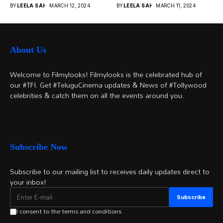
వచ్చాయి.. కొన్ని సినిమాలు
నటుల నుంచి నేటి...
BY
LEELA SAI
MARCH 12, 2024
BY
LEELA SAI
MARCH 11, 2024
అయితే...
About Us
Welcome to Filmylooks! Filmylooks is the celebrated hub of
our #TFI. Get #TeluguCinema updates & News of #Tollywood
celebrities & catch them on all the events around you.
Subscribe Now
Subscribe to our mailing list to receives daily updates direct to
your inbox!
I consent to the terms and conditions