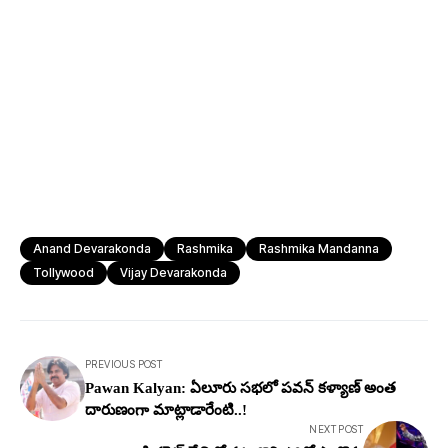
Anand Devarakonda
Rashmika
Rashmika Mandanna
Tollywood
Vijay Devarakonda
PREVIOUS POST
Pawan Kalyan: ఏలూరు స‌భ‌లో ప‌వన్ క‌ళ్యాణ్ అంత
దారుణంగా మాట్లాడారేంటి..!
NEXT POST