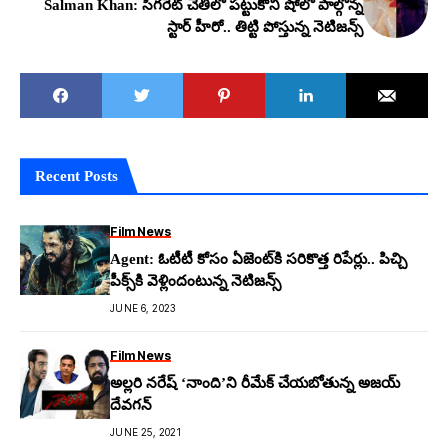
Salman Khan: సిగ‌రెట్ చేతిలో ప‌ట్టుకొని షోలో పాల్గొన్న
స్టార్ హీరో.. తిట్టి పోస్తున్న నెటిజ‌న్స్
Recent Posts
Film News
Agent: ఓటీటీ కోసం ఏజెంట్‌కి స‌రికొత్త రిపేర్లు.. పిచ్చి
పీక్స్‌కి వెళ్లిందంటున్న నెటిజ‌న్స్
JUNE 6, 2023
Film News
అల్లరి నరేష్ ‘నాంది’ని రీమేక్ చేయబోతున్న అజయ్
దేవగన్
JUNE 25, 2021