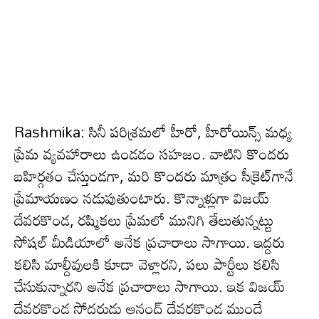
Rashmika: సినీ పరిశ్ర‌మ‌లో హీరో, హీరోయిన్స్ మ‌ధ్య
ప్రేమ వ్య‌వ‌హారాలు ఉండ‌డం స‌హ‌జం. వాటిని కొంద‌రు
బ‌హిర్గ‌తం చేస్తుండ‌గా, మ‌రి కొంద‌రు మాత్రం సీక్రెట్‌గానే
ప్రేమాయ‌ణం న‌డుపుతుంటారు. కొన్నాళ్లుగా విజ‌య్
దేవ‌ర‌కొండ‌, ర‌ష్మికలు ప్రేమ‌లో మునిగి తేలుతున్న‌ట్టు
సోష‌ల్ మీడియాలో అనేక ప్ర‌చారాలు సాగాయి. ఇద్ద‌రు
క‌లిసి మాల్దీవుల‌కి కూడా వెళ్లార‌ని, ప‌లు పార్టీలు క‌లిసి
చేసుకున్నార‌ని అనేక ప్ర‌చారాలు సాగాయి. ఇక విజ‌య్
దేవ‌ర‌కొండ సోద‌రుడు ఆనంద్ దేవ‌ర‌కొండ ముందే