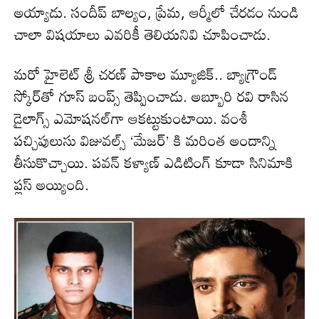
అయ్యాడు. సందీప్ బాల్యం, ప్రేమ, ఆర్మీలో చేరడం నుండి
చాలా విషయాలు ఎవరికీ తెలియనివి చూపించాడు.
మరో హైలెట్ శ్రీ చరణ్ పాకాల మ్యూజిక్.. బ్యాగ్రౌండ్
స్కోర్‌తో గూస్ బంప్స్ తెప్పించాడు. అబ్బూరి రవి రాసిన
డైలాగ్స్ ఎమోషనల్‌గా ఆకట్టుకుంటాయి. వంశీ
పచ్చిపులుసు విజువల్స్ ‘మేజర్’ కి మరింత అందాన్ని
తీసుకొచ్చాయి. పవన్ కళ్యాణ్ ఎడిటింగ్ కూడా సినిమాకి
ప్లస్ అయ్యింది.