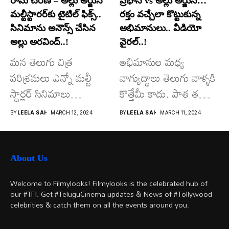
రామ్ చరణ్ – అల్లు అర్జున్
ప్రభాస్ vs అల్లు అర్జున్…
మల్టీస్టారర్​కు టైటిల్ ఫిక్స్..
రక్తం వచ్చేలా కొట్టుకున్న
సినిమాను అనౌన్స్ చేసిన
అభిమానులు.. వీడియో
అల్లు అరవింద్..!
వైరల్..!
మన తెలుగు చిత్ర
అభిమానుల మధ్య
పరిశ్రమలు ఎన్నో మల్టీ
వాగ్యుద్ధాలు తెలుగు వాళ్ళకి
స్టార్లర్ సినిమాలు
కొత్తేమీ కాదు. పాత తరం
వచ్చాయి.. కొన్ని సినిమాలు
నటుల నుంచి నేటి...
BY
LEELA SAI
MARCH 12, 2024
BY
LEELA SAI
MARCH 11, 2024
అయితే...
About Us
Welcome to Filmylooks! Filmylooks is the celebrated hub of
our #TFI. Get #TeluguCinema updates & News of #Tollywood
celebrities & catch them on all the events around you.