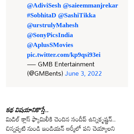
@AdiviSesh
@saieemmanjrekar
#SobhitaD
@SashiTikka
@urstrulyMahesh
@SonyPicsIndia
@AplusSMovies
pic.twitter.com/kp9qsi93ei
— GMB Entertainment
(@GMBents)
June 3, 2022
కథ విషయానికొస్తే..
మిడిల్ క్లాస్ ఫ్యామిలీకి చెందిన సందీప్ ఉన్నికృష్ణన్..
చిన్నప్పటి నుండి ఇండియన్ ఆర్మీలో పని చెయ్యాలని