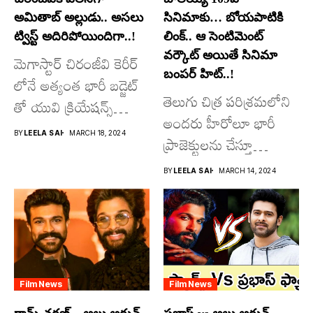
అమితాబ్ అల్లుడు.. అసలు
సినిమాకు… బోయపాటికి
ట్విస్ట్ అదిరిపోయిందిగా..!
లింక్.. ఆ సెంటిమెంట్
వర్కౌట్ అయితే సినిమా
మెగాస్టార్ చిరంజీవి కెరీర్
బంపర్ హిట్..!
లోనే అత్యంత భారీ బడ్జెట్
తెలుగు చిత్ర పరిశ్రమలోని
తో యువి క్రియేషన్స్
అందరు హీరోలూ భారీ
రూపొందిస్తున్న
BY
LEELA SAI
MARCH 18, 2024
ప్రాజెక్టులను చేస్తూ
విశ్వంభర...
దూసుకుపోతోన్నారు.
BY
LEELA SAI
MARCH 14, 2024
అందులో కొందరు
మాత్రమే...
Film News
Film News