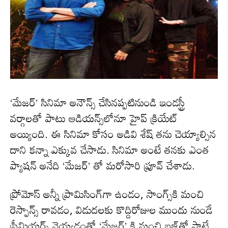
‘మేజర్’ సినిమా అనౌన్స్ చేసినప్పటినుండి ఇండస్ట్రీ
వర్గాలతో పాటు ఆడియన్స్‌లోనూ హైప్ క్రియేట్
అయ్యింది. ఈ సినిమా కోసం అడివి శేష్ తను చెయ్యాల్సిన
దాని కన్నా ఎక్కువ చేసాడు. సినిమా అంటే తనకు ఎంత
ప్యాషన్ అనేది ‘మేజర్’ తో మరోసారి ప్రూవ్ చేశాడు.
ప్రోమోస్ అన్నీ ప్రామిసింగ్‌గా ఉండం, సాంగ్స్‌కి మంచి
రెస్పాన్స్ రావడం, విడుదలకు కొద్దిరోజుల ముందు నుండే
ప్రీమియర్స్ వెయ్యడంతో ‘మేజర్’ కి మంచి బజ్‌తో పాటే