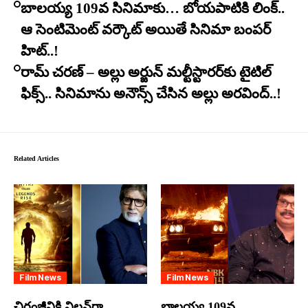
బాలయ్య 109వ సినిమాకు… బోయపాటికి లింక్..
ఆ సెంటిమెంట్ వర్కౌట్ అయితే సినిమా బంపర్
హిట్..!
రామ్ చరణ్ – అల్లు అర్జున్ మల్టీస్టారర్​కు టైటిల్
ఫిక్స్.. సినిమాను అనౌన్స్ చేసిన అల్లు అరవింద్..!
Related Articles
Film News
Film News
చిరంజీవికి విలన్‌గా
బాలయ్య 109వ