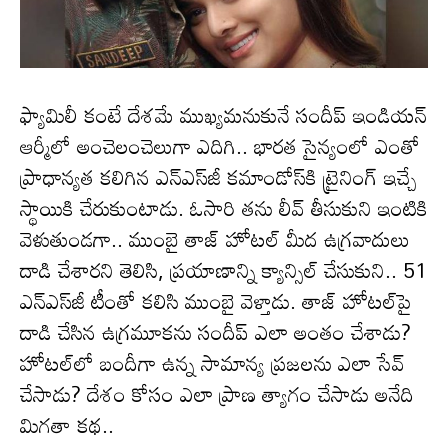
ఫ్యామిలీ కంటే దేశమే ముఖ్యమనుకునే సందీప్ ఇండియన్
ఆర్మీలో అంచెలంచెలుగా ఎదిగి.. భారత సైన్యంలో ఎంతో
ప్రాధాన్యత కలిగిన ఎన్ఎస్‌జీ కమాండోస్‌కి ట్రైనింగ్ ఇచ్చే
స్థాయికి చేరుకుంటాడు. ఓసారి తను లీవ్ తీసుకుని ఇంటికి
వెళుతుండగా.. ముంబై తాజ్ హోటల్ మీద ఉగ్రవాదులు
దాడి చేశారని తెలిసి, ప్రయాణాన్ని క్యాన్సిల్ చేసుకుని.. 51
ఎన్ఎస్‌జీ టీంతో కలిసి ముంబై వెళ్తాడు. తాజ్ హోటల్‌పై
దాడి చేసిన ఉగ్రమూకను సందీప్ ఎలా అంతం చేశాడు?
హోటల్‌లో బందీగా ఉన్న సామాన్య ప్రజలను ఎలా సేవ్
చేసాడు? దేశం కోసం ఎలా ప్రాణ త్యాగం చేసాడు అనేది
మిగతా కథ..