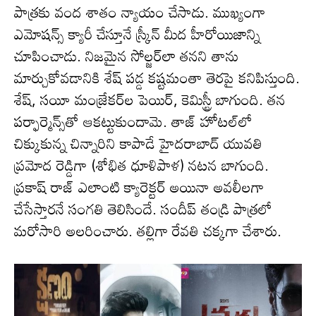
పాత్రకు వంద శాతం న్యాయం చేసాడు. ముఖ్యంగా
ఎమోషన్స్ క్యారీ చేస్తూనే స్క్రీన్ మీద హీరోయిజాన్ని
చూపించాడు. నిజమైన సోల్జర్‌లా తనని తాను
మార్చుకోవడానికి శేష్ పడ్డ కష్టమంతా తెరపై కనిపిస్తుంది.
శేష్, సయీ మంజ్రేకర్‌ల పెయిర్, కెమిస్ట్రీ బాగుంది. తన
పర్ఫార్మెన్స్‌తో ఆకట్టుకుందామె. తాజ్ హోటల్‌లో
చిక్కుకున్న చిన్నారిని కాపాడే హైదరాబాద్ యువతి
ప్రమోద రెడ్డిగా (శోభిత ధూళిపాళ) నటన బాగుంది.
ప్రకాష్ రాజ్ ఎలాంటి క్యారెక్టర్ అయినా అవలీలగా
చేసేస్తారనే సంగతి తెలిసిందే. సందీప్ తండ్రి పాత్రలో
మరోసారి అలరించారు. తల్లిగా రేవతి చక్కగా చేశారు.