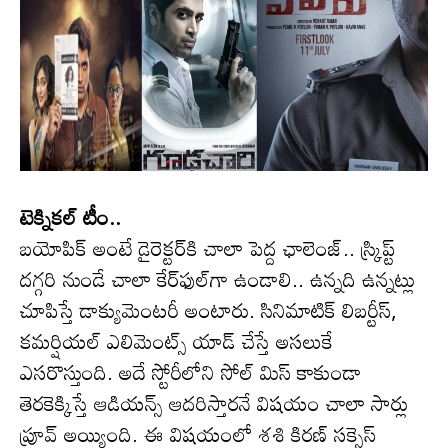
టెక్నికల్ టీం..
బయోపిక్ అంటే డైరెక్టర్‌కి చాలా పెద్ద ఛాలెంజ్.. స్క్రిప్ట్
దగ్గరి నుండే చాలా కేర్‌ఫుల్‌గా ఉండాలి.. ఉన్నది ఉన్నట్లు
చూపిస్తే డాక్యుమెంటరీ అంటారు. సినిమాటిక్ లిబర్టీస్,
కమర్షియల్ ఎలిమెంట్స్ యాడ్ చేస్తే అసలుకే
ఎసరొస్తుంది. అదే స్టోరీలోని సోల్ మిస్ కాకుండా
తెరకెక్కిస్తే ఆడియన్స్ ఆదరిస్తారనే విషయం చాలా సార్లు
ప్రూవ్ అయ్యింది. ఈ విషయంలో శశి కిరణ్ సక్సెస్