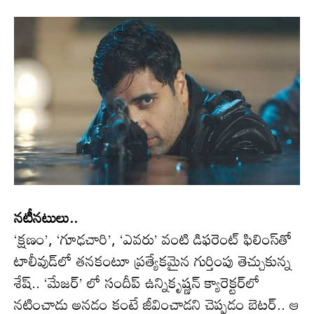
నటీనటులు..
‘క్షణం’, ‘గూఢచారి’, ‘ఎవరు’ వంటి డిఫరెంట్ ఫిలింస్‌తో
టాలీవుడ్‌లో తనకంటూ ప్రత్యేకమైన గుర్తింపు తెచ్చుకున్న
శేష్.. ‘మేజర్’ లో సందీప్ ఉన్నికృష్ణన్ క్యారెక్టర్‌లో
నటించాడు అనడం కంటే జీవించాడని చెప్పడం బెటర్.. ఆ