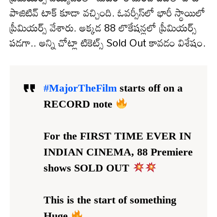
పాజిటివ్ టాక్ కూడా వచ్చింది. ఓవర్సీస్‌లో భారీ స్థాయిలో
ప్రీమియర్స్ వేశారు. అక్కడ 88 లొకేషన్లలో ప్రీమియర్స్
పడగా.. అన్ని చోట్లా టికెట్స్ Sold Out కావడం విశేషం.
#MajorTheFilm
starts off on a
RECORD note
For the FIRST TIME EVER IN
INDIAN CINEMA, 88 Premiere
shows SOLD OUT
This is the start of something
Huge