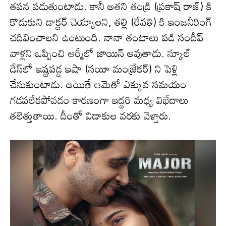
తపన పడుతుంటాడు. కానీ అతని తండ్రి (ప్రకాష్ రాజ్) కి
కొడుకుని డాక్టర్ చెయ్యాలని, తల్లి (రేవతి) కి ఇంజనీరింగ్
చదివించాలని ఉంటుంది. నానా తంటాలు పడి సందీప్
వాళ్లని ఒప్పించి ఆర్మీలో జాయిన్ అవుతాడు. స్కూల్
డేస్‌లో ఇష్టపడ్డ ఇషా (సయీ మంజ్రేకర్) ని పెళ్లి
చేసుకుంటాడు. అయితే ఆమెతో ఎక్కువ సమయం
గడపలేకపోవడం కారణంగా ఇద్దరి మధ్య విభేదాలు
తలెత్తుతాయి. దీంతో విడాకుల వరకు వెళ్తారు.