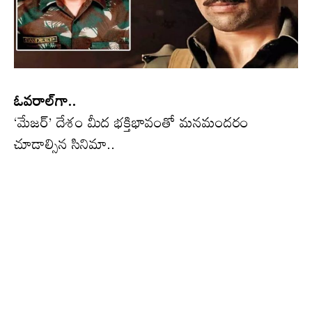
ఓవరాల్‌గా..
‘మేజర్’ దేశం మీద భక్తిభావంతో మనమందరం
చూడాల్సిన సినిమా..