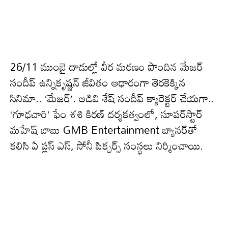
26/11 ముంబై దాడుల్లో వీర మరణం పొందిన మేజర్
సందీప్ ఉన్నికృష్ణన్ జీవితం ఆధారంగా తెరకెక్కిన
సినిమా.. ‘మేజర్’. అడివి శేష్ సందీప్ క్యారెక్టర్ చేయగా..
‘గూఢచారి’ ఫేం శశి కిరణ్ దర్శకత్వంలో, సూపర్‌స్టార్
మహేష్ బాబు GMB Entertainment బ్యానర్‌తో
కలిసి ఏ ప్లస్ ఎస్, సోనీ పిక్చర్స్ సంస్థలు నిర్మించాయి.