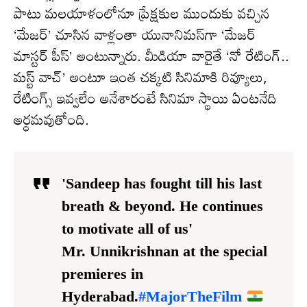
పాటు మలయాళంలోనూ ప్రేక్షకుల ముందుకు వచ్చిన
‘మేజర్’ చూసిన వాళ్లంతా యునానిమస్‌గా ‘మేజర్
మాస్టర్ పీస్’ అంటున్నారు. మీడియా వారైతే ‘నో రేటింగ్..
మస్ట్ వాచ్’ అంటూ ఇంత చక్కటి సినిమాకి రివ్యూలు,
రేటింగ్స్ ఇవ్వలేం అనేశారంటే సినిమా స్థాయి ఏంటనేది
అర్థమవుతోంది.
'Sandeep has fought till his last
breath & beyond. He continues
to motivate all of us'
Mr. Unnikrishnan at the special
premieres in
Hyderabad.
#MajorTheFilm