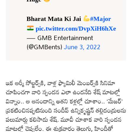
Bharat Mata Ki Jai
#Major
pic.twitter.com/DvpXiH6hXe
— GMB Entertainment
(@GMBents)
June 3, 2022
ఇక ఆర్మీ సోల్జర్స్‌కి, వాళ్ల ఫ్యామిలీ మెంబర్స్‌కి సినిమా
చూపించగా వారి స్పందన ఎలా ఉందనేది శేష్ మాటల్లో
విన్నాం.. ఆ ఆనందాన్ని అతని కళ్లల్లో చూశాం.. ‘మేజర్’
ప్రకటించినప్పటినుంది సందీప్ ఉన్నికృష్ణన్ తల్లిదండ్రులను
పలుమార్లు కలిసాడు శేష్. మూవీ చూశాక వారి స్పందన
మాటల్లో చెప్పలేం. ఈ శుక్రవారం తెలుగు, హిందీతో