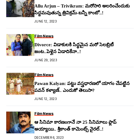
Allu Arjun – Trivikram: మ‌రోసారి అల‌రించేందుకు
సిద్ధ‌మ‌వుతున్న‌ త్రివిక్ర‌మ్-బ‌న్నీ కాంబో..!
JUNE 12, 2023
Film News
Divorce: విడాకుల‌కి సిద్ధ‌మైన మ‌రో సెల‌బ్రిటీ
జంట‌..పెళ్లైన ఏడాదికేనా..!
JUNE 29, 2023
Film News
Pawan Kalyan: పట్టు వస్త్రధారణలో యాగం చేపట్టిన
పవన్ కళ్యాణ్.. ఎందుకో తెలుసా?
JUNE 12, 2023
Film News
ఆ సినిమా కారణంగానే నా 25 సినిమాలు ఫ్లాప్
అయ్యాయి.. శ్రీ‌కాంత్ కామెంట్స్ వైర‌ల్‌..!
DECEMBER 6, 2023