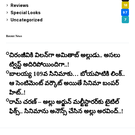
Reviews
18
Special Looks
97
Uncategorized
7
Recent News
చిరంజీవికి విలన్‌గా అమితాబ్ అల్లుడు.. అసలు
ట్విస్ట్ అదిరిపోయిందిగా..!
బాలయ్య 109వ సినిమాకు… బోయపాటికి లింక్..
ఆ సెంటిమెంట్ వర్కౌట్ అయితే సినిమా బంపర్
హిట్..!
రామ్ చరణ్ – అల్లు అర్జున్ మల్టీస్టారర్​కు టైటిల్
ఫిక్స్.. సినిమాను అనౌన్స్ చేసిన అల్లు అరవింద్..!