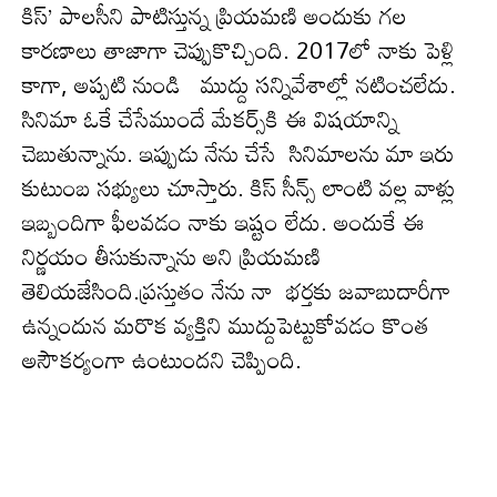
కిస్’ పాలసీని పాటిస్తున్న ప్రియ‌మ‌ణి అందుకు గ‌ల
కార‌ణాలు తాజాగా చెప్పుకొచ్చింది. 2017లో నాకు పెళ్లి
కాగా, అప్ప‌టి నుండి ముద్దు సన్నివేశాల్లో నటించలేదు.
సినిమా ఓకే చేసేముందే మేక‌ర్స్‌కి ఈ విషయాన్ని
చెబుతున్నాను. ఇప్పుడు నేను చేసే సినిమాలను మా ఇరు
కుటుంబ సభ్యులు చూస్తారు. కిస్ సీన్స్ లాంటి వ‌ల్ల‌ వాళ్లు
ఇబ్బందిగా ఫీలవడం నాకు ఇష్టం లేదు. అందుకే ఈ
నిర్ణయం తీసుకున్నాను అని ప్రియ‌మ‌ణి
తెలియ‌జేసింది.ప్ర‌స్తుతం నేను నా భర్తకు జవాబుదారీగా
ఉన్నందున మరొక వ్యక్తిని ముద్దుపెట్టుకోవడం కొంత
అసౌకర్యంగా ఉంటుంద‌ని చెప్పింది.