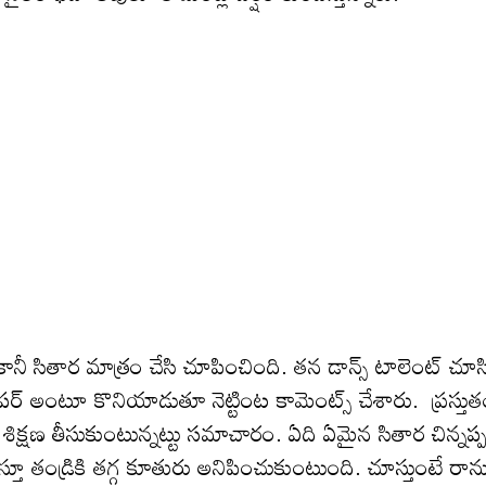
. కానీ సితార మాత్రం చేసి చూపించింది. త‌న‌ డాన్స్ టాలెంట్ చూ
ూపర్ అంటూ కొనియాడుతూ నెట్టింట కామెంట్స్ చేశారు. ప్ర‌స్తు
శిక్షణ తీసుకుంటున్నట్టు సమాచారం. ఏది ఏమైన‌ సితార చిన్నప్
ూ తండ్రికి తగ్గ కూతురు అనిపించుకుంటుంది. చూస్తుంటే రాను