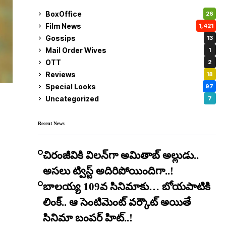
BoxOffice
26
Film News
1,421
Gossips
13
Mail Order Wives
1
OTT
2
Reviews
18
Special Looks
97
Uncategorized
7
Recent News
చిరంజీవికి విలన్‌గా అమితాబ్ అల్లుడు..
అసలు ట్విస్ట్ అదిరిపోయిందిగా..!
బాలయ్య 109వ సినిమాకు… బోయపాటికి
లింక్.. ఆ సెంటిమెంట్ వర్కౌట్ అయితే
సినిమా బంపర్ హిట్..!