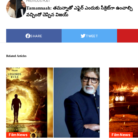
PREVIOUS POST
Tamannaah: త‌మ‌న్నాతో ఎఫైర్ ఎందుకు సీక్రెట్‌గా ఉంచాల్సి
వ‌చ్చిందో చెప్పిన విజ‌య్
SHARE
TWEET
Related Articles
Film News
Film News