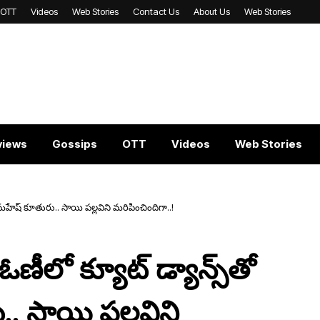
OTT
Videos
Web Stories
Contact Us
About Us
Web Stories
views
Gossips
OTT
Videos
Web Stories
హేష్ కూతురు.. సాయి ప‌ల్ల‌విని మ‌రిపించిందిగా..!
లో క్యూట్ డ్యాన్స్‌తో
. సాయి ప‌ల్ల‌విని