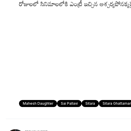
రోజుల‌లో సినిమాల‌లోకి ఎంట్రీ ఇచ్చిన ఆశ్చ‌ర్య‌పోన‌క్క‌ర్
Mahesh Daughter
Sai Pallavi
Sitara
Sitara Ghattama