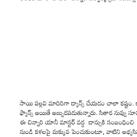
సాయి ప‌ల్ల‌వి మాదిరిగా డ్యాన్స్ చేయ‌డం చాలా క‌ష్టం
ఫ్యాన్స్ అయితే అబ్బురపడుతున్నారు. సితార నువ్వు స
ఈ చిన్నారి యానీ మాస్టర్ వద్ద డాన్సుకి సంబంధించి 
నుండి కళలపై మక్కువ పెంచుకుంటూ, వాటిని అభ్యసిస్త