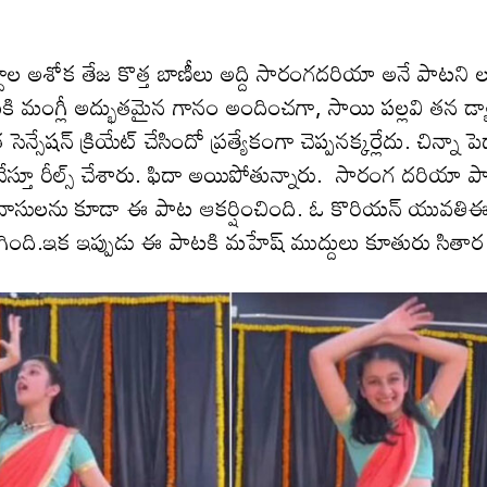
అశోక తేజ కొత్త బాణీలు అద్ది సారంగ‌ద‌రియా అనే పాట‌ని ల‌
‌కి మంగ్లీ అద్భుత‌మైన గానం అందించ‌గా, సాయి ప‌ల్ల‌వి త‌న డ్యా
ష‌న్ క్రియేట్ చేసిందో ప్ర‌త్యేకంగా చెప్ప‌న‌క్క‌ర్లేదు. చిన్నా పెద
 చేస్తూ రీల్స్ చేశారు. ఫిదా అయిపోతున్నారు. సారంగ ద‌రియా 
రియా వాసుల‌ను కూడా ఈ పాట ఆకర్షించింది. ఓ కొరియ‌న్ యువ‌తి
ిగింది.ఇక ఇప్పుడు ఈ పాట‌కి మ‌హేష్ ముద్దులు కూతురు సితార