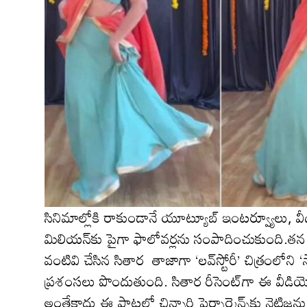
సినిమాల్లోకి రాకుండానే యూట్యూబ్ ఇంటర్వ్యూలు, వీడి
మిలియన్‌కు పైగా ఫాలోవర్లను సంపాదించుకుంది.త‌న త
వంటివి చేసిన సితార తాజాగా ‘లవ్‌స్టోరీ’ చిత్రంలోన
ప్ర‌శంస‌లు పొందుతుంది. సితార రీసెంట్‌గా ఈ వీడియ
అంతేకాదు ఈ పాటలో చిన్నారి పెర్ఫార్మెన్స్‌కు నెటిజన్ల