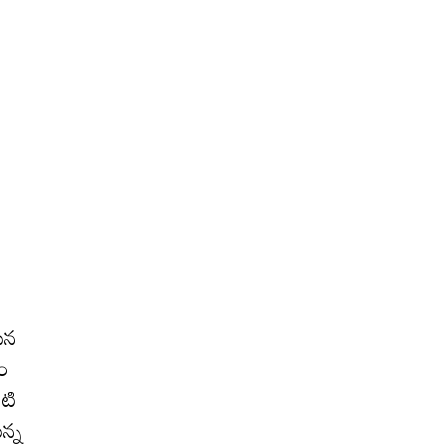
సిన
తం
పటి
న్న