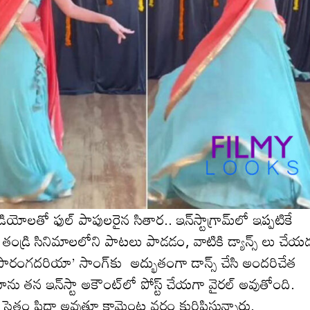
యోలతో ఫుల్ పాపులరైన సితార‌.. ఇన్‌స్టాగ్రామ్‌లో ఇప్పటికే
ండ్రి సినిమాల‌లోని పాటలు పాడ‌డం, వాటికి డ్యాన్స్ లు చేయ
ి ‘సారంగదరియా’ సాంగ్‌కు అద్భుతంగా డాన్స్ చేసి అంద‌రిచేత
ోను తన ఇన్‌స్టా అకౌంట్‌లో పోస్ట్ చేయగా వైరల్ అవుతోంది.
ు సైతం ఫిదా అవుతూ కామెంట్ల వ‌ర్షం కురిపిస్తున్నారు.