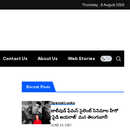
Thursday , 6 August 2026
Contact Us
About Us
Web Stories
Recent Posts
Special Looks
బాలీవుడ్ ఫేమస్ సైలెంట్ సినిమాల హీరో
‘పైడి జయరాజ్’ మన తెలుగువారే!
JUNE 23, 2021