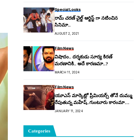
Special Looks
రామ్ చరణ్ చైల్డ్ ఆర్టిస్ట్ గా నటించిన
సినిమా..
AUGUST 2, 2021
Film News
విషాదం.. దర్శకుడు సూర్య కిరణ్
మరణానికి.. అదే కారణమా..?
MARCH 11, 2024
Film News
యూఎస్ మార్కెట్లో ప్రీమియర్స్ తోనే దుమ్ము
రేపుతున్న మహేష్..గుంటూరు కారంమా
మజాకా..!?
JANUARY 11, 2024
Categories