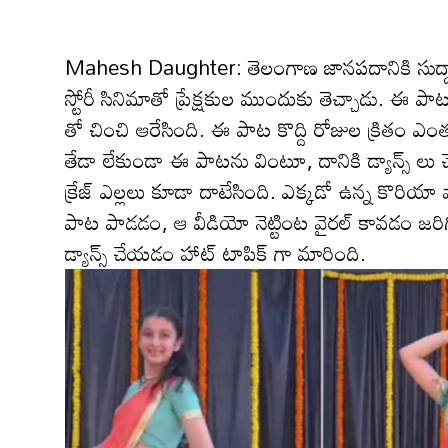
Mahesh Daughter: తెలంగాణ జాన‌ప‌దానికి సుద్దాల 
స్టోరీ సినిమాతో ప్రేక్ష‌కుల ముందుకు తెచ్చాడు. ఈ పాట
తో చించి ఆరేసింది. ఈ పాట కొద్ది రోజుల క్రితం ఎంత సెన్సే
తేడా లేకుండా ఈ పాట‌ను వింటూ, దానికి డ్యాన్స్ లు
క్రేజ్ ఎల్ల‌లు కూడా దాటేసింది. ఎక్క‌డో ఉన్న‌ కొ
పాట పాడ‌డం, ఆ వీడియో నెట్టింట వైర‌ల్ కావ‌డం జ‌ర
డ్యాన్స్ చేయ‌డం హాట్ టాపిక్ గా మారింది.