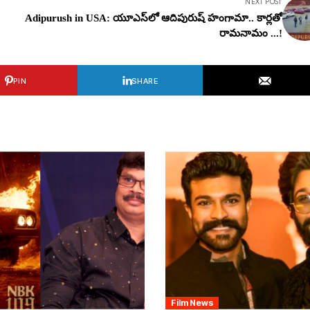
NEXT POST
Adipurush in USA: యూఎస్‌లో ఆదిపురుష్ హంగామా.. కార్ల‌తో
రామనామం ...!
PIN
SHARE
Film News