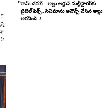
రామ్ చరణ్ – అల్లు అర్జున్ మల్టీస్టారర్​కు
టైటిల్ ఫిక్స్.. సినిమాను అనౌన్స్ చేసిన అల్లు
వ్
అరవింద్..!
న్స్
్దా
పాట
ఈ