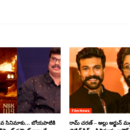
Film News
వ సినిమాకు… బోయపాటికి
రామ్ చరణ్ – అల్లు అర్జున్ మల్టీ