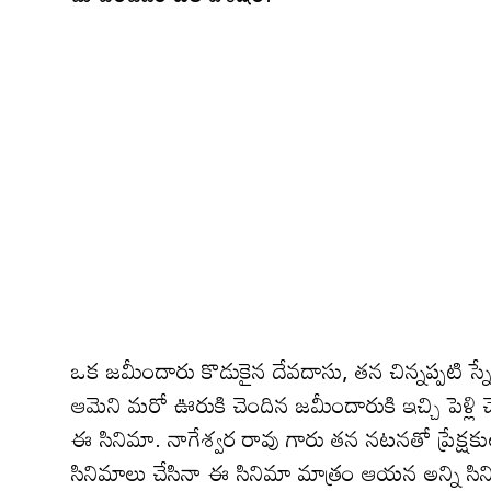
ఒక జమీందారు కొడుకైన దేవదాసు, తన చిన్నప్పటి స్న
ఆమెని మరో ఊరుకి చెందిన జమీందారుకి ఇచ్చి పెళ్లి
ఈ సినిమా. నాగేశ్వర రావు గారు తన నటనతో ప్రేక్షక
సినిమాలు చేసినా ఈ సినిమా మాత్రం ఆయన అన్ని సినిమా