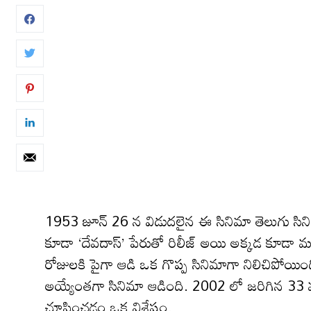
1953 జూన్ 26 న విడుదలైన ఈ సినిమా తెలుగు సినిమ
కూడా ‘దేవదాస్’ పేరుతో రిలీజ్ అయి అక్కడ కూడా మం
రోజులకి పైగా ఆడి ఒక గొప్ప సినిమాగా నిలిచిపోయి
అయ్యేంతగా సినిమా ఆడింది. 2002 లో జరిగిన 33 వ 
చూపించడం ఒక విశేషం.