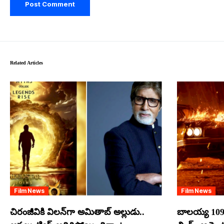
Related Articles
Film News
Film News
చిరంజీవికి విలన్‌గా అమితాబ్ అల్లుడు..
బాలయ్య 109