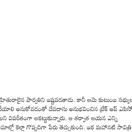
ేహితురాలైన పార్వతిని ఇష్టపడతాడు. కానీ ఆమె కుటుంబ సభ్యు
 చేయాలి అనుకోవడంతో దేవదాసు అనుభవించిన బ్రేక్ అప్ ఎపిసో
ులని విపరీతంగా ఆకట్టుకున్నారు. ఆ తర్వాత ఆయన ఎన్ని
ల్లో కెల్లా గొప్పదిగా పేరు తెచ్చుకుంది. ఇక మహానటి సావిత్రి