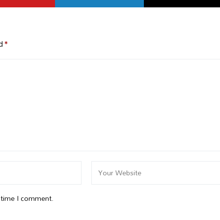
ed
*
t time I comment.