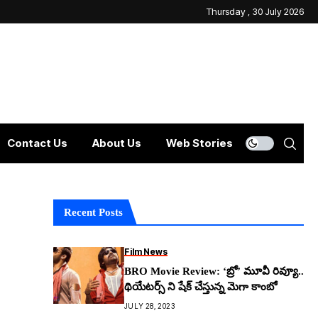
Thursday , 30 July 2026
Contact Us
About Us
Web Stories
Recent Posts
Film News
BRO Movie Review: ‘బ్రో’ మూవీ రివ్యూ..
థియేటర్స్ ని షేక్ చేస్తున్న మెగా కాంబో
JULY 28, 2023