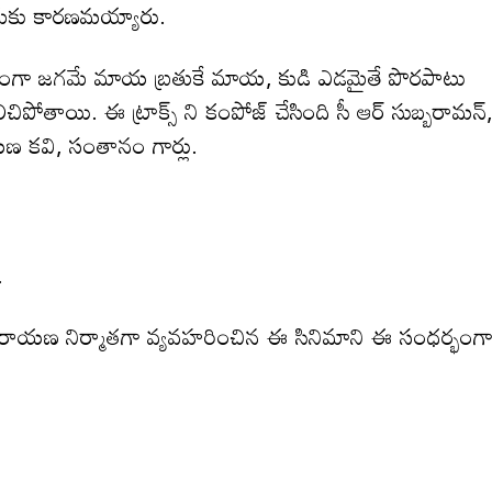
దుకు కారణమయ్యారు.
ఖ్యంగా జగమే మాయ బ్రతుకే మాయ, కుడి ఎడమైతే పొరపాటు
లిచిపోతాయి. ఈ ట్రాక్స్ ని కంపోజ్ చేసింది సీ ఆర్ సుబ్బరామన్
ాయణ కవి, సంతానం గార్లు.
.
ారాయణ నిర్మాతగా వ్యవహరించిన ఈ సినిమాని ఈ సంధర్భంగ