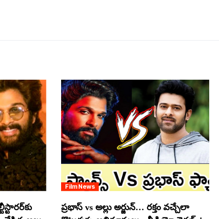
Film News
స్టారర్​కు
ప్రభాస్ vs అల్లు అర్జున్… రక్తం వచ్చేలా