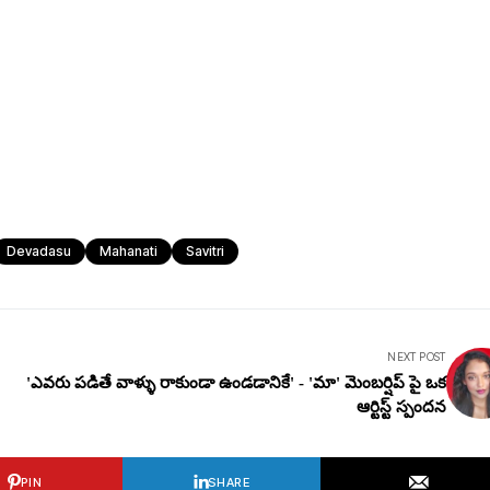
Devadasu
Mahanati
Savitri
NEXT POST
'ఎవరు పడితే వాళ్ళు రాకుండా ఉండడానికే' - 'మా' మెంబర్షిప్ పై ఒక
ఆర్టిస్ట్ స్పందన
PIN
SHARE