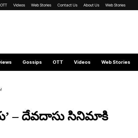
OTT
Videos
Web Stories
Contact Us
About Us
Web Stories
views
Gossips
OTT
Videos
Web Stories
ు!
 – దేవదాసు సినిమాకి