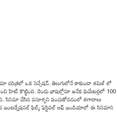
ా చరిత్రలో ఒక సెన్సేషన్. తెలుగులోనే కాకుండా తమిళ్ లో
చి హిట్ కొట్టింది. రెండు భాషల్లోనూ అనేక థియేటర్లలో 100
ంది. సినిమా చేసిన వసూళ్ళని పంచుకోవడంలో తగాదాలు
ఇంటర్నేషనల్ ఫిల్మ్ ఫెస్టివల్ ఆఫ్ ఇండియాలో ఈ సినిమాని