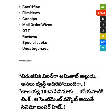
BoxOffice
26
Film News
1,421
Gossips
13
Mail Order Wives
1
OTT
2
Reviews
18
Special Looks
97
Uncategorized
7
Recent News
చిరంజీవికి విలన్‌గా అమితాబ్ అల్లుడు..
అసలు ట్విస్ట్ అదిరిపోయిందిగా..!
బాలయ్య 109వ సినిమాకు… బోయపాటికి
లింక్.. ఆ సెంటిమెంట్ వర్కౌట్ అయితే
సినిమా బంపర్ హిట్..!