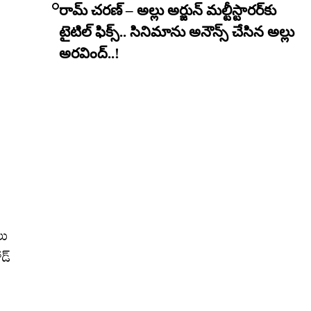
రామ్ చరణ్ – అల్లు అర్జున్ మల్టీస్టారర్​కు
టైటిల్ ఫిక్స్.. సినిమాను అనౌన్స్ చేసిన అల్లు
అరవింద్..!
లు
డ్