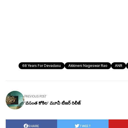
68 Years For Devadasu
Akkineni Nageswar Rao
ANR
PREVIOUS POST
'వసంత కోకిల' మూవీ టీజర్ రిలీజ్
SHARE
TWEET