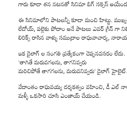
గారు కూడా తన నటనతో సినిమా బిగ్ సక్సెస్ అయేం
ఈ సినిమాలోని పాటలన్నీ కూడా మంచి హిట్టు. ము
లేదోయ్, పల్లెకు పోదాం అనే పాటలు ఎవర్ గ్రీన్ గా ని
లిరిక్స్ రాసిన వాళ్ళు సముద్రాల రాఘవాచార్య, నార
ఇక డైలాగ్ ల సంగతి ప్రత్యేకంగా చెప్పనవసరం లేదు.
‘తాగితే మరువగలను, తాగనివ్వరు
మరిచిపోతే తాగగలను, మరువనివ్వరు’ డైలాగ్ హైలైట్
వేదాంతం రాఘవయ్య దర్శకత్వం వహించి, డీ ఎల్ న
మళ్ళీ ఒకసారి చూసి ఎంజాయ్ చేయండి.