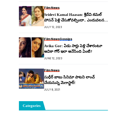
Film News
Sridevi Kamal Haasan: శ్రీదేవి-క‌మ‌ల్
హాస‌న్ పెళ్లి చేసుకోవ‌ల్సిందా.. ఎందువ‌ల‌న
క్యాన్సిల్ అయింది..!
JULY 12, 2023
Film News
Gossips
Avika Gor: ఏడు సార్లు పెళ్లి చేశారంటూ
అవికా గోర్ ఇలా అనేసింది ఏంటి?
JUNE 12, 2023
Film News
సుధీర్ బాబు సినిమా పాటని లాంచ్
చేయనున్న మెగాస్టార్!
JULY 8, 2021
Categories