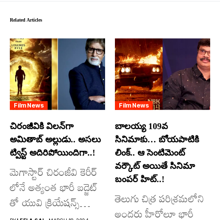
Related Articles
Film News
Film News
చిరంజీవికి విలన్‌గా
బాలయ్య 109వ
అమితాబ్ అల్లుడు.. అసలు
సినిమాకు… బోయపాటికి
ట్విస్ట్ అదిరిపోయిందిగా..!
లింక్.. ఆ సెంటిమెంట్
వర్కౌట్ అయితే సినిమా
మెగాస్టార్ చిరంజీవి కెరీర్
బంపర్ హిట్..!
లోనే అత్యంత భారీ బడ్జెట్
తెలుగు చిత్ర పరిశ్రమలోని
తో యువి క్రియేషన్స్
అందరు హీరోలూ భారీ
రూపొందిస్తున్న