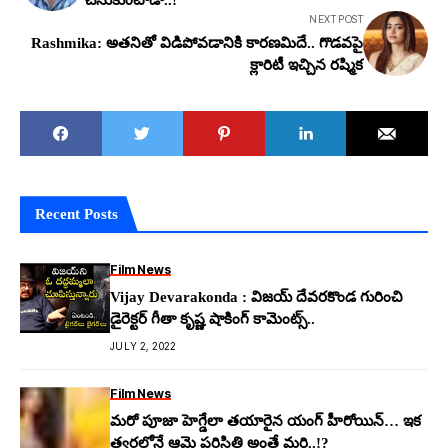
NEXT POST
Rashmika: అత‌నితో విడిపోవ‌డానికి కార‌ణ‌మిదే.. గొడ‌వ‌పై
క్లారిటీ ఇచ్చిన ర‌ష్మిక‌
Recent Posts
Film News
Vijay Devarakonda : విజయ్ దేవరకొండ గురించి
డైరెక్టర్ గీతా కృష్ణ షాకింగ్ కామెంట్స్..
JULY 2, 2022
Film News
మరో పూజా హెగ్డేలా తయారైన యంగ్ హీరోయిన్… ఇక
త్వరలోనే ఆమె పరిస్థితి అంతే మరి..!?