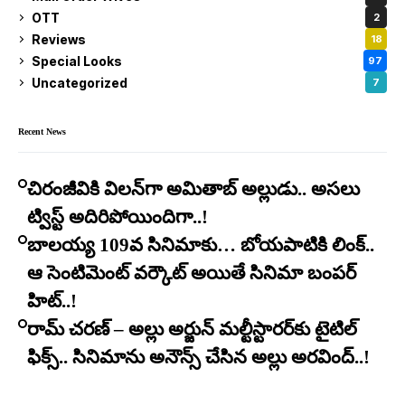
OTT
2
Reviews
18
Special Looks
97
Uncategorized
7
Recent News
చిరంజీవికి విలన్‌గా అమితాబ్ అల్లుడు.. అసలు
ట్విస్ట్ అదిరిపోయిందిగా..!
బాలయ్య 109వ సినిమాకు… బోయపాటికి లింక్..
ఆ సెంటిమెంట్ వర్కౌట్ అయితే సినిమా బంపర్
హిట్..!
రామ్ చరణ్ – అల్లు అర్జున్ మల్టీస్టారర్​కు టైటిల్
ఫిక్స్.. సినిమాను అనౌన్స్ చేసిన అల్లు అరవింద్..!