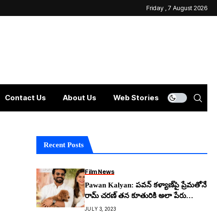
Friday , 7 August 2026
Contact Us
About Us
Web Stories
Recent Posts
Film News
Pawan Kalyan: ప‌వ‌న్ క‌ళ్యాణ్‌పై ప్రేమ‌తోనే
రామ్ చ‌ర‌ణ్ త‌న కూతురికి అలా పేరు
పెట్టాడా..!
JULY 3, 2023