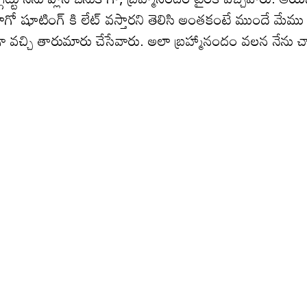
ాగో షూటింగ్ కి లేట్ వస్తారని తెలిసి అంతకంటే ముందే మేము
‌గా వ‌చ్చి తారుమారు చేసేవారు. అలా బ్ర‌హ్మానందం వ‌ల‌న నేను 