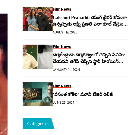
Film News
Lakshmi Pranathi: యంగ్ టైగ‌ర్ కోపంగా
ఉన్న‌ప్పుడు ల‌క్ష్మీ ప్ర‌ణ‌తి ఎలా కూల్ చేస్తుందో
తెలుసా?
AUGUST 19, 2023
Film News
దర్శకేంద్రుడు దర్శకత్వంలో చచ్చిన సినిమా
చేయనని తెగేసి చెప్పిన స్టార్ హీరోయిన్
ఎవరు..?
JANUARY 11, 2024
Film News
‘వసంత కోకిల’ మూవీ టీజర్ రిలీజ్
JUNE 25, 2021
Categories