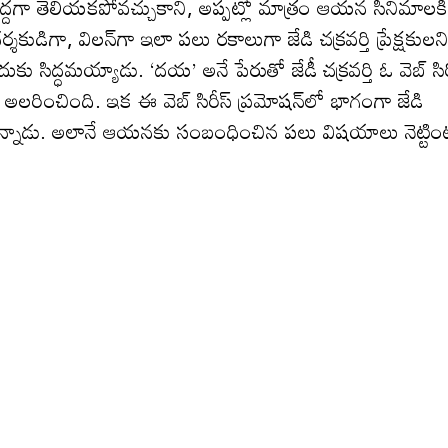
‌గా తెలియ‌క‌పోవ‌చ్చుకాని, అప్ప‌ట్లో మాత్రం ఆయ‌న సినిమాల‌కి
్శ‌కుడిగా, విల‌న్‌గా ఇలా ప‌లు ర‌కాలుగా జేడి చ‌క్ర‌వర్తి ప్రేక్ష‌కుల‌న
సిద్ధ‌మ‌య్యాడు. ‘దయ’ అనే పేరుతో జేడీ చ‌క్ర‌వ‌ర్తి ఓ వెబ్ సిర
 అలరించింది. ఇక ఈ వెబ్ సిరీస్ ప్ర‌మోష‌న్‌లో భాగంగా జేడి
జేస్తున్నాడు. అలానే ఆయ‌న‌కు సంబంధించిన ప‌లు విష‌యాలు నెట్టి