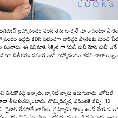
కమెడియన్ బ్రహ్మానందం వ‌ల‌న త‌ను టార్చ‌ర్ చూశానంటూ షాకిం
్మానందం ఇద్ద‌రు క‌లిసి న‌టించ‌గా వారిద్ద‌రి పాత్ర‌ల‌కు మంచి పేర్
 పంచారు. ఈ సినిమాకి సీక్వెల్ గా ‘మనీ మనీ మోర్ మనీ’ అనే
 సినిమా చిత్రీక‌ర‌ణ స‌మ‌యంలో బ్ర‌హ్మానందం త‌న‌ని చాలా ఇబ్బం
తీసుకోవ‌ద్ది అన్నారు. వ్యానిటీ వ్యాన్లు అడుగుతాడు. హోటల్
ూడా తీసుకుర‌మ్మంటాడు. తొమ్మిదిన్నర, పదింటికి వచ్చి, 12
్కడు. డైలాగ్ లేకపోతే ట్రాలీలు, స్టడీక్యామ్ షాట్లు ఉంటే చేయడు అ
టు నేను ప్లాన్ చేసుకోగా, బ్ర‌హ్మానందం టైంకి వ‌చ్చేవారు. ఆయ‌