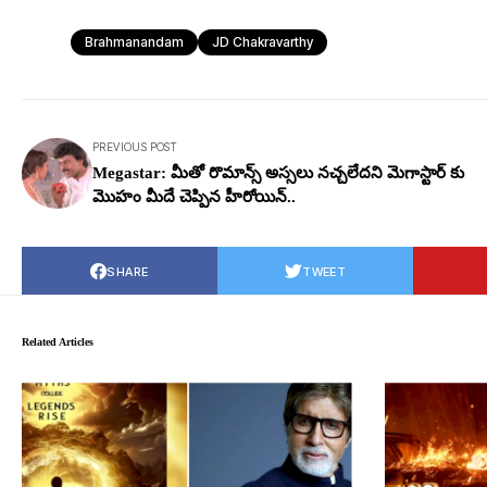
Brahmanandam
JD Chakravarthy
PREVIOUS POST
Megastar: మీతో రొమాన్స్ అస్సలు నచ్చలేదని మెగాస్టార్ కు
మొహం మీదే చెప్పిన హీరోయిన్..
SHARE
TWEET
Related Articles