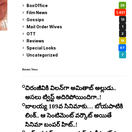
BoxOffice
26
Film News
1,421
Gossips
13
Mail Order Wives
1
OTT
2
Reviews
18
Special Looks
97
Uncategorized
7
Recent News
చిరంజీవికి విలన్‌గా అమితాబ్ అల్లుడు..
అసలు ట్విస్ట్ అదిరిపోయిందిగా..!
బాలయ్య 109వ సినిమాకు… బోయపాటికి
లింక్.. ఆ సెంటిమెంట్ వర్కౌట్ అయితే
సినిమా బంపర్ హిట్..!