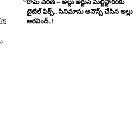
రామ్ చరణ్ – అల్లు అర్జున్ మల్టీస్టారర్​కు
ి
టైటిల్ ఫిక్స్.. సినిమాను అనౌన్స్ చేసిన అల్లు
ీస్
అరవింద్..!
ంట