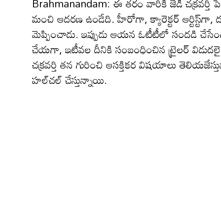
Brahmanandam: ఈ తరం వారికి జేడీ చక్ర‌వ‌ర్తి పెద్ద
మంచి ఆద‌ర‌ణ ఉండేది. హీరోగా, క్యారెక్ట‌ర్ ఆర్టిస్ట్‌గా, ద‌ర
మెప్పించాడు. ఇప్పుడు ఆయ‌న ఓటీటీలో సంద‌డి చేసేందుకు 
చేయ‌గా, ఇటీవ‌ల దీనికి సంబంధించిన ట్రైల‌ర్ విడుదలై
చక్ర‌వ‌ర్తి త‌న గురించి ఆస‌క్తిక‌ర విష‌యాలు తెలియ‌
హ‌ల్‌చ‌ల్ చేస్తున్నాయి.