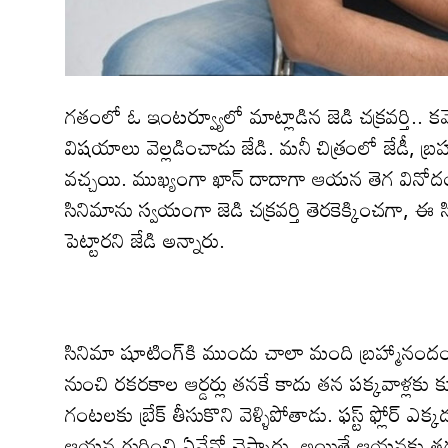
గతంలో ఓ ఇంటర్వ్యూలో మాట్లాడిన జెడి చక్రవర్తి.. 
విష‌యాలు వెల్ల‌డించాడు జేడి. మ‌నీ చిత్రంలో జేడీ, బ్ర‌హ
వ‌చ్చ‌యి. ముఖ్యంగా ఖాన్ దాదాగా ఆయ‌న తెగ వినోదం
సినిమాను స్వయంగా జెడి చక్రవర్తి తెరకెక్కించ‌గా, ఈ
పెట్టార‌ని జేడి అన్నారు.
సినిమా షూటింగ్‌కి ముందు చాలా మంది బ్ర‌హ్మానందంని 
నుంచి రకరకాల ఆర్డర్లు తనకే కాదు తన పక్కవాళ్లకు క
గంటలకు బ్రేక్ తీసుకొని వెళ్ళిపోతాడు. ఫస్ట్ ఫ్లోర్ ఎక
ఆయ‌న గురించి ఏవేవో చెప్పారు. అయితే ఆయ‌న‌కు త‌గ్గ‌ట్