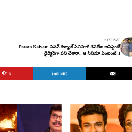
NEXT POST
Pawan Kalyan: ప‌వన్ క‌ళ్యాణ్ సినిమాకి ర‌వితేజ అసిస్టెంట్
డైరెక్ట‌ర్‌గా ప‌ని చేశారా.. ఆ సినిమా ఏంటంటే..!
PIN
SHARE