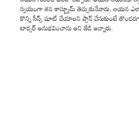
స్వ‌యంగా త‌న కాస్ట్యూమ్ తెచ్చుకునేవారు. ఆయన ఎల
కొన్ని సీన్స్ షూట్ చేయాలని ప్లాన్ చేసుకుంటే తొంద‌ర
టార్చ‌ర్ అనుభ‌వించాను అని జేడి అన్నారు.