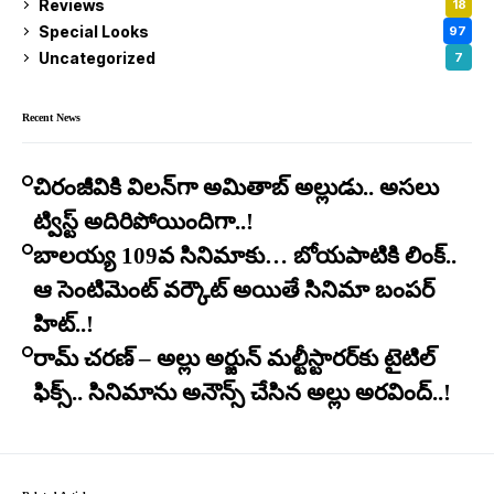
Reviews
18
Special Looks
97
Uncategorized
7
Recent News
చిరంజీవికి విలన్‌గా అమితాబ్ అల్లుడు.. అసలు
ట్విస్ట్ అదిరిపోయిందిగా..!
బాలయ్య 109వ సినిమాకు… బోయపాటికి లింక్..
ఆ సెంటిమెంట్ వర్కౌట్ అయితే సినిమా బంపర్
హిట్..!
రామ్ చరణ్ – అల్లు అర్జున్ మల్టీస్టారర్​కు టైటిల్
ఫిక్స్.. సినిమాను అనౌన్స్ చేసిన అల్లు అరవింద్..!