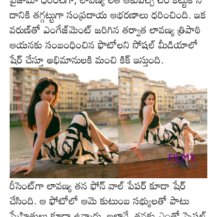
దానికి త‌గ్గ‌ట్టుగా సంప్రదాయ ఆభరణాలు ధ‌రించింది. ఇక
వ‌రుణ్‌తో ఎంగేజ్‌మెంట్ జ‌రిగిన త‌ర్వాత లావ‌ణ్య త్రిపాఠి
ఆయ‌న‌కు సంబంధించిన ఫొటోల‌ని సోష‌ల్ మీడియాలో
షేర్ చేస్తూ అభిమానుల‌కి మంచి కిక్ ఇస్తుంది.
రీసెంట్‌గా లావ‌ణ్య‌ తన ఫోన్ వాల్ పేపర్ కూడా షేర్
చేసింది. ఆ ఫోటోలో ఆమె కుటుంబ సభ్యులతో పాటు
స్నేహితులు కూడా ఉన్నారు. అలానే తనకు ఎంతో స్పెషల్