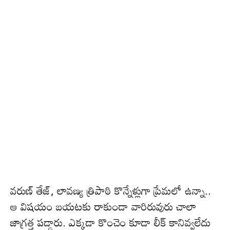
వరుణ్ తేజ్, లావణ్య త్రిపాఠి కొన్నేళ్లుగా ప్రేమలో ఉన్నా..
ఆ విషయం బయటకు రాకుండా వారిరువురు చాలా
జాగ్రత్త పడ్డారు. ఎక్కడా కొంచెం కూడా లీక్ కానివ్వ‌లేదు