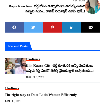
NEXT POST
Rajiv Reaction: భ‌ర్త కోసం ఉత్సాహంగా ఉరుక్కుంంటూ
వ‌చ్చిన సుమ‌.. రాజీవ్ రియాక్ష‌న్ చూసి షాక్..!
Recent Posts
Film News
Klin Kaara Gift: చెర్రీ కూతురికి బ‌న్నీ దంప‌తులు
ఇచ్చిన గిఫ్ట్ ఏంటో తెలిస్తే మైండ్ బ్లాక్ అవుతుంది…!
AUGUST 3, 2023
Film News
The right way to Date Latin Women Efficiently
JUNE 15, 2023