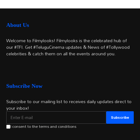
అయితే...
About Us
Welcome to Filmylooks! Filmylooks is the celebrated hub of
our #TFI. Get #TeluguCinema updates & News of #Tollywood
celebrities & catch them on all the events around you.
Subscribe Now
Subscribe to our mailing list to receives daily updates direct to
your inbox!
I consent to the terms and conditions