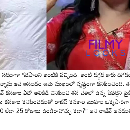
తో స‌ర‌దాగా గ‌డ‌పాల‌ని ఇంటికి వ‌చ్చింది. ఇంటి ద‌గ్గ‌ర కారు దిగ‌
‌లుస్తున్నాను అనే ఆనందం ఆమె ముఖంలో స్ప‌ష్టంగా క‌నిపించింది. త
వ్ క‌న‌కాల ఏదో అలికిడి వినిపించి త‌న చేతిలో ఉన్న పేప‌ర్ల‌ని పైక
ా సుమ కనకాల కనిపించడంతో రాజీవ్ కనకాల మొహం ఒక్కసారిగా
20 లేదా 25 రోజులు ఉండిరావొచ్చు కదా?” అని రాజీవ్ అన‌డం