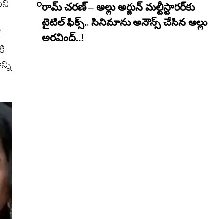
అని
రామ్ చరణ్ – అల్లు అర్జున్ మల్టీస్టారర్​కు
టైటిల్ ఫిక్స్.. సినిమాను అనౌన్స్ చేసిన అల్లు
్
అరవింద్..!
కి
్ని