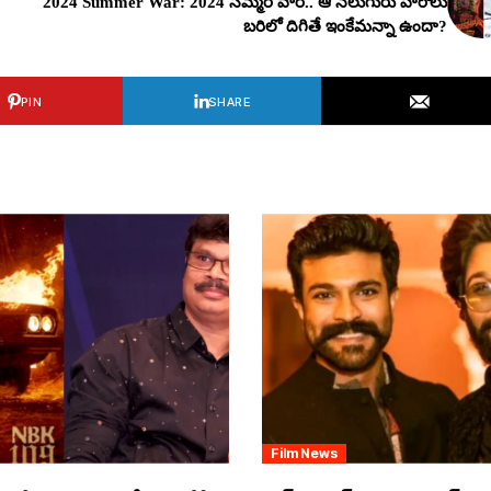
2024 Summer War: 2024 సమ్మ‌ర్ వార్.. ఆ న‌లుగురు హీరోలు
బ‌రిలో దిగితే ఇంకేమ‌న్నా ఉందా?
PIN
SHARE
Film News