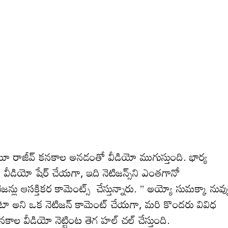
 అంటూ రాజీవ్ క‌న‌కాల అన‌డంతో వీడియో ముగుస్తుంది. భార్య
 సుమ ఈ వీడియో షేర్ చేయ‌గా, ఇది నెటిజ‌న్స్‌ని ఎంత‌గానో
టిజన్లు ఆస‌క్తిక‌ర కామెంట్స్ చేస్తున్నారు. ” అయ్యో సుమక్కా నువ్వ
టా అని ఒక నెటిజ‌న్ కామెంట్ చేయ‌గా, మ‌రి కొంద‌రు వివిధ
న‌కాల వీడియో నెట్టింట తెగ హ‌ల్ చ‌ల్ చేస్తుంది.