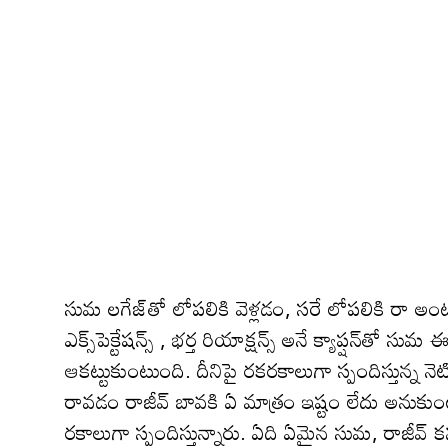
సుమ ల‌గేజ్‌తో లోప‌లికి వెళ్ల‌డం, స‌రే లోప‌లికి రా
ఎక్స్‌పెక్టేష‌న్స్ , భర్త రియాక్ష‌న్స్ అనే క్యాప్ష‌న్‌తో
ఆక‌ట్టుకుంటుంది. దీనిపై ర‌క‌ర‌కాలుగా స్పందిస్తున్న‌ నె
రావడం రాజీవ్ బావ‌కి ఏ మాత్రం ఇష్టం లేదు అనుకుం
ర‌కాలుగా స్పందిస్తున్నారు. ఏది ఏమైన సుమ‌, రాజీవ్ క‌