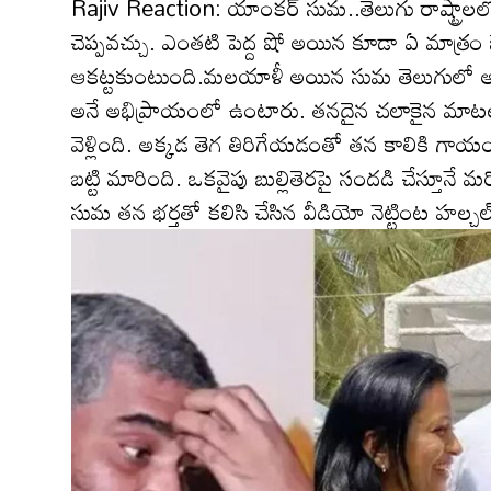
Rajiv Reaction: యాంకర్ సుమ‌..తెలుగు రాష్ట్రాల‌లో
చెప్పవచ్చు. ఎంతటి పెద్ద షో అయిన కూడా ఏ మాత్
ఆకట్టకుంటుంది.మ‌ల‌యాళీ అయిన సుమ తెలుగులో అన‌
అనే అభిప్రాయంలో ఉంటారు. త‌న‌దైన చలాకైన మాటలత
వెళ్లింది. అక్క‌డ తెగ తిరిగేయ‌డంతో త‌న కాలికి గా
బట్టి మారింది. ఒక‌వైపు బుల్లితెర‌పై సందడి చేస్తూనే
సుమ త‌న భ‌ర్త‌తో క‌లిసి చేసిన వీడియో నెట్టింట హ‌ల్చ‌ల్