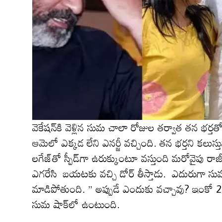
వెకేష‌న్‌కి వెళ్లిన సుమ‌ చాలా రోజుల తర్వాత త‌న భ‌ర్త‌
ఆమెలో ఎక్క‌డ లేని ఎన‌ర్జీ వ‌చ్చింది. త‌న భ‌ర్త‌ని క
లగేజ్‌తో స్పీడ్‌గా ఉరుక్కుంటూ వ‌స్తుంది మ‌రోవైపు రాజీ
ఎగ‌రేసి బ‌య‌టకు వ‌చ్చి డోర్ తీస్తాడు. ఎదురుగ
మాడిపోతుంది. ” అప్పుడే ఎందుకు వచ్చావు? ఇంకో 
సుమ షాక్‌లో ఉంటుంది.