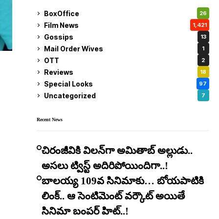
BoxOffice
26
Film News
1,421
Gossips
13
Mail Order Wives
1
OTT
2
Reviews
18
Special Looks
97
Uncategorized
7
Recent News
చిరంజీవికి విలన్‌గా అమితాబ్ అల్లుడు..
అసలు ట్విస్ట్ అదిరిపోయిందిగా..!
బాలయ్య 109వ సినిమాకు… బోయపాటికి
లింక్.. ఆ సెంటిమెంట్ వర్కౌట్ అయితే
సినిమా బంపర్ హిట్..!