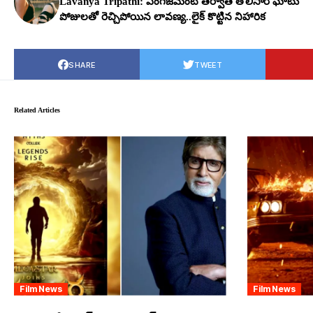
Lavanya Tripathi: ఎంగేజ్‌మెంట్ త‌ర్వాత తొలిసారి ఘాటు
పోజుల‌తో రెచ్చిపోయిన లావ‌ణ్య‌..లైక్ కొట్టిన నిహారిక‌
SHARE
TWEET
Related Articles
Film News
Film News