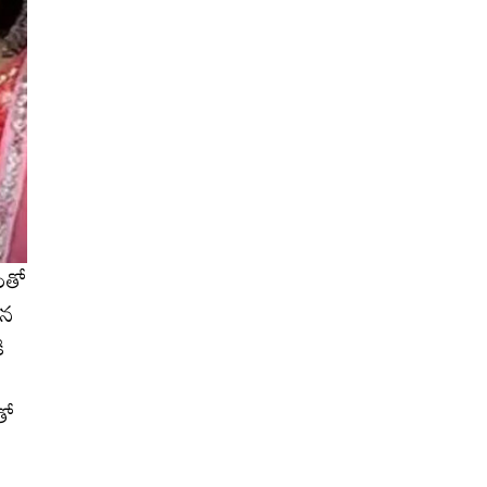
డంతో
‌న
ి
తో