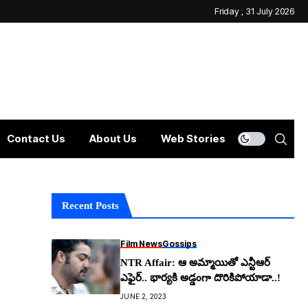
Friday , 31 July 2026
Contact Us
About Us
Web Stories
Recent Posts
Film News
Gossips
NTR Affair: ఆ అమ్మాయితో ఎన్టీఆర్
ఎఫైర్.. భార్య‌కి అడ్డంగా దొరికిపోయాడా..!
JUNE 2, 2023