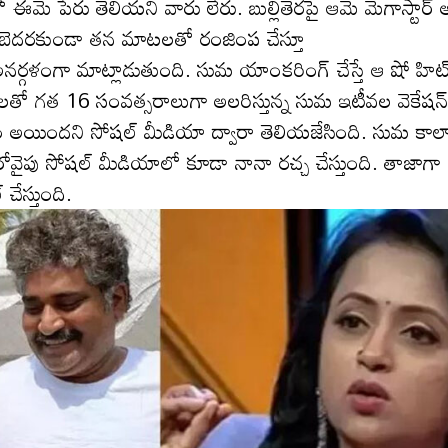
 ఈమె పేరు తెలియ‌ని వారు లేరు. బుల్లితెరపై ఆమె మెగాస్టార్ 
రం బెదరకుండా తన మాటలతో రంజింప చేస్తూ
ర్గ‌ళంగా మాట్లాడుతుంది. సుమ యాంకరింగ్ చేస్తే ఆ షో హిట
ో గత 16 సంవత్సరాలుగా అలరిస్తున్న సుమ ఇటీవ‌ల వెకేషన్‌
యం అయింద‌ని సోష‌ల్ మీడియా ద్వారా తెలియ‌జేసింది. సుమ కాలాన
 మ‌రోవైపు సోష‌ల్ మీడియాలో కూడా నానా ర‌చ్చ చేస్తుంది. తాజాగా
 చేస్తుంది.