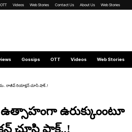
OTT
Videos
Web Stories
Contact Us
About Us
Web Stories
views
Gossips
OTT
Videos
Web Stories
. రాజీవ్ రియాక్ష‌న్ చూసి షాక్..!
సం ఉత్సాహంగా ఉరుక్కుంంటూ
ష‌న్ చూసి షాక్..!