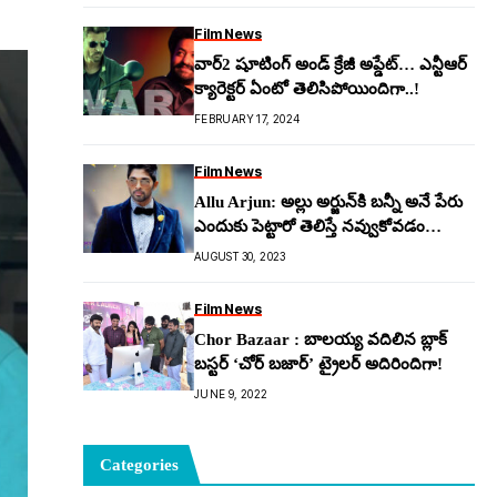
Film News
వార్‌2 షూటింగ్ అండ్ క్రేజీ అప్డేట్… ఎన్టీఆర్
క్యారెక్టర్ ఏంటో తెలిసిపోయిందిగా..!
FEBRUARY 17, 2024
Film News
Allu Arjun: అల్లు అర్జున్‌కి బ‌న్నీ అనే పేరు
ఎందుకు పెట్టారో తెలిస్తే న‌వ్వుకోవ‌డం
ఖాయం..!
AUGUST 30, 2023
Film News
Chor Bazaar : బాలయ్య వదిలిన బ్లాక్
బస్టర్ ‘చోర్ బజార్’ ట్రైలర్ అదిరిందిగా!
JUNE 9, 2022
Categories