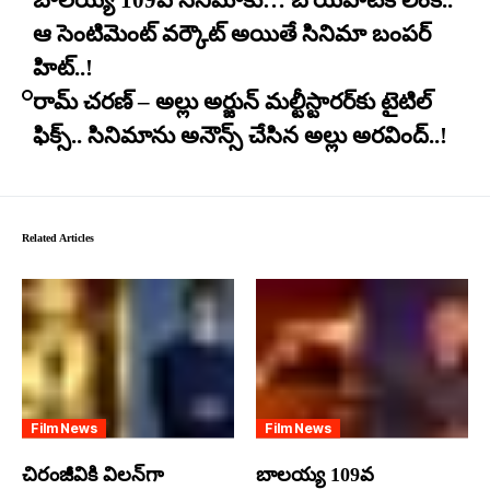
బాలయ్య 109వ సినిమాకు… బోయపాటికి లింక్..
ఆ సెంటిమెంట్ వర్కౌట్ అయితే సినిమా బంపర్
హిట్..!
రామ్ చరణ్ – అల్లు అర్జున్ మల్టీస్టారర్​కు టైటిల్
ఫిక్స్.. సినిమాను అనౌన్స్ చేసిన అల్లు అరవింద్..!
Related Articles
Film News
Film News
చిరంజీవికి విలన్‌గా
బాలయ్య 109వ