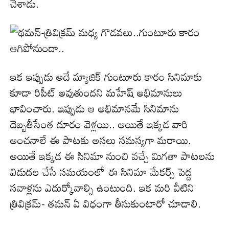
చేశాడు.
ఇక ఇప్పుడు అదే మ్యాజిక్ గుంటూరు కారం సినిమాకు
కూడా రిపీట్ అవుతుంద‌ని మహేష్ అభిమానులు
భావించారు. ఇప్పుడు ఆ అభిమానమే సినిమాను
దెబ్బతీసేంత దూరం వెళ్లయి.. అయితే ఇక్క‌డ వారి
అంచనాలే ఈ పాట‌కు అసలు సమస్యగా మ‌రాయి.
అయితే ఇక్కడ ఈ సినిమా నుంచి వచ్చే మిగతా పాటల‌ను
విడుద‌ల చేసే స‌మ‌యంలో ఈ సినిమా మేకర్స్ పెద్ద
స‌వాళ్ల‌ను ఎదుర్కోవాల్సి ఉంటుంది. ఇక మరి వీటిని
త్రివిక్రమ్- తమన్ ఏ విధంగా తీసుకుంటారో చూడాలి.