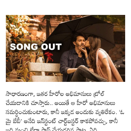
సాధారణంగా, ఇతర హీరోల అభిమానులు ట్రోల్
చేయడానికి చూస్తారు.. అయితే ఆ హీరో అభిమానులు
సమర్థించుకుంటారు, కానీ ఇక్క‌డ అందుకు వ్యతిరేకం. ‘ఓ
మై బేబీ’ అనేది ఇన్‌స్టంట్ చార్ట్‌బస్టర్ కాకపోవచ్చు, కానీ
ఇది మంచి లేదా పాస్ చేయదగిన పాట‌. ఏది