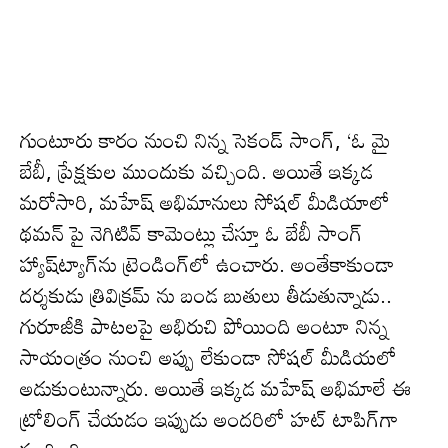
గుంటూరు కారం నుంచి నిన్న సెకండ్ సాంగ్‌, ‘ఓ మై
బేబీ, ప్రేక్ష‌కుల ముందుకు వ‌చ్చింది. అయితే ఇక్క‌డ
మరోసారి, మహేష్ అభిమానులు సోష‌ల్ మీడియాలో
థమన్ పై నెగిటివ్ కామెంట్లు చేస్తూ ఓ బేబీ సాంగ్
హ్యాష్‌ట్యాగ్‌ను ట్రెండింగ్‌లో ఉంచారు. అంతేకాకుండా
దర్శకుడు త్రివిక్ర‌మ్ ను బండ బుతులు తీడుతున్నాడు..
గురూజీకి పాట‌ల‌పై అభిరుచి పోయింది అంటూ నిన్న
సాయంత్రం నుంచి అప్పు లేకుండా సోష‌ల్ మీడియ‌లో
అడుకుంటున్నారు. అయితే ఇక్క‌డ మ‌హేష్ అభిమాలే ఈ
ట్రోలింగ్ చేయ‌డం ఇప్పుడు అంద‌రిలో హ‌ట్ టాపిగ్‌గా