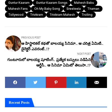
Guntur Kaaram
Guntur Kaaram Songs
Mahesh Babu
Mahesh Fans
Oh My Baby Song
Sreeleela
Thaman
Tollywood
Trivikram
Trivikram Mahesh
Trolling
PREVIOUS POST
ఆ హిస్టారికల్ కథతో బాలయ్య సినిమా.. ఆ చరిత్ర ఏమిటి..
డైరెక్టర్ ఎవరంటే..!?
NEXT POST
గుంటూరులో బాలయ్య షూటింగ్.. ప్రత్యేక బస్సులు నడిపిన
ఆర్టీసీ.. ఆ సినిమా ఏమిటో తెలుసా..!?
Recent Posts