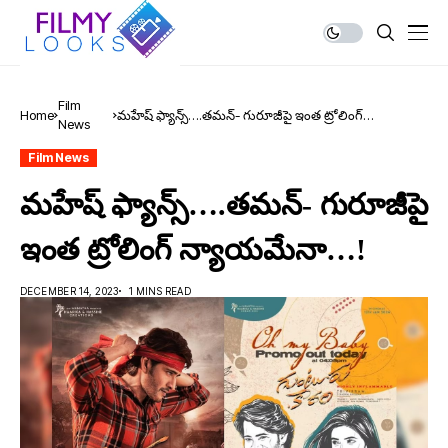
Film
Home
మ‌హేష్ ఫ్యాన్స్….తమన్- గురూజీపై ఇంత ట్రోలింగ్
News
న్యాయమేనా…!
Film News
మ‌హేష్ ఫ్యాన్స్….తమన్- గురూజీపై
ఇంత ట్రోలింగ్ న్యాయమేనా…!
DECEMBER 14, 2023
1 MINS READ