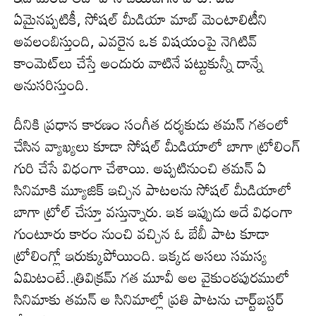
ఏమైనప్పటికీ, సోషల్ మీడియా మాబ్ మెంటాలిటీని
అవలంబిస్తుంది, ఎవ‌రైన ఒక విష‌యంపై నెగిటివ్
కాంమెట్‌లు చేస్తే అందురు వాటినే ప‌ట్టుకున్నీ దాన్నే
అనుసరిస్తుంది.
దీనికి ప్రధాన కారణం సంగీత దర్శకుడు తమన్ గతంలో
చేసిన వ్యాఖ్యలు కూడా సోషల్ మీడియాలో బాగా ట్రోలింగ్
గురి చేసే విధంగా చేశాయి. అప్పటినుంచి తమన్ ఏ
సినిమాకి మ్యూజిక్ ఇచ్చిన పాటలను సోషల్ మీడియాలో
బాగా ట్రోల్ చేస్తూ వస్తున్నారు. ఇక ఇప్పుడు అదే విధంగా
గుంటూరు కారం నుంచి వ‌చ్చిన‌ ఓ బేబీ పాట కూడా
ట్రోలింగ్లో ఇరుక్కుపోయింది. ఇక్కడ అసలు సమస్య
ఏమిటంటే..త్రివిక్రమ్ గ‌త మూవీ అల వైకుంఠ‌పుర‌ములో
సినిమాకు త‌మ‌న్ అ సినిమాల్లో ప్ర‌తి పాట‌ను చార్ట్‌బస్టర్