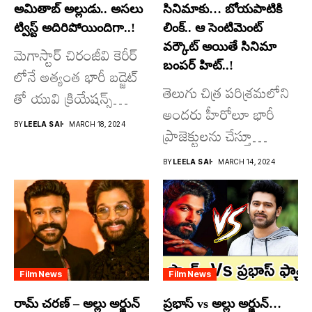
అమితాబ్ అల్లుడు.. అసలు
సినిమాకు… బోయపాటికి
ట్విస్ట్ అదిరిపోయిందిగా..!
లింక్.. ఆ సెంటిమెంట్
వర్కౌట్ అయితే సినిమా
మెగాస్టార్ చిరంజీవి కెరీర్
బంపర్ హిట్..!
లోనే అత్యంత భారీ బడ్జెట్
తెలుగు చిత్ర పరిశ్రమలోని
తో యువి క్రియేషన్స్
అందరు హీరోలూ భారీ
రూపొందిస్తున్న
BY
LEELA SAI
MARCH 18, 2024
ప్రాజెక్టులను చేస్తూ
విశ్వంభర...
దూసుకుపోతోన్నారు.
BY
LEELA SAI
MARCH 14, 2024
అందులో కొందరు
మాత్రమే...
Film News
Film News
రామ్ చరణ్ – అల్లు అర్జున్
ప్రభాస్ vs అల్లు అర్జున్…