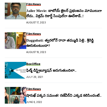
Film News
Jailer Movie: బాబోయ్ జైల‌ర్ ప్రభంజ‌నం మాములుగా
లేదు.. విక్ర‌మ్ రికార్డ్ సింపుల్‌గా ఊదేశాడే..!
AUGUST 17, 2023
Film News
Daggubati: త్వ‌ర‌లోనే రానా త‌మ్ముడి పెళ్లి.. శ్రీరెడ్డి
ఊరుకుంటుందా?
AUGUST 19, 2023
BoxOffice
ఫిల్మ్ డిస్ట్రిబ్యూషన్ జరుగుతుందిలా..
JULY 29, 2021
Film News
షారుఖ్ పక్కన సమంత! రణ్‌వీర్‌ని ఎక్కడ కలిసిందంటే..
JUNE 6, 2022