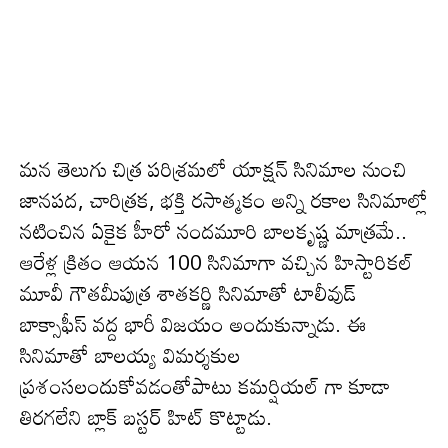
మన తెలుగు చిత్ర పరిశ్రమలో యాక్షన్ సినిమాల నుంచి
జానపద, చారిత్రక, భక్తి రసాత్మకం అన్ని రకాల సినిమాల్లో
నటించిన ఏకైక హీరో నందమూరి బాలకృష్ణ మాత్రమే..
ఆరేళ్ల‌ క్రితం ఆయన 100 సినిమాగా వచ్చిన హిస్టారికల్
మూవీ గౌతమీపుత్ర శాతకర్ణి సినిమాతో టాలీవుడ్
బాక్సాఫీస్ వద్ద భారీ విజ‌యం అందుకున్నాడు. ఈ
సినిమాతో బాలయ్య విమర్శకుల
ప్రశంసలందుకోవడంతోపాటు కమర్షియల్ గా కూడా
తిరగలేని బ్లాక్ బస్టర్ హిట్ కొట్టాడు.