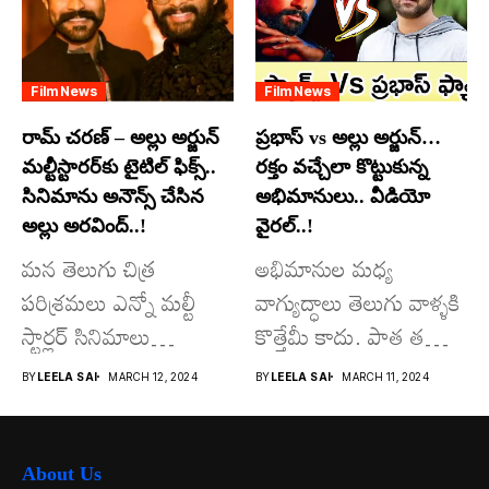
Film News
Film News
రామ్ చరణ్ – అల్లు అర్జున్
ప్రభాస్ vs అల్లు అర్జున్…
మల్టీస్టారర్​కు టైటిల్ ఫిక్స్..
రక్తం వచ్చేలా కొట్టుకున్న
సినిమాను అనౌన్స్ చేసిన
అభిమానులు.. వీడియో
అల్లు అరవింద్..!
వైరల్..!
మన తెలుగు చిత్ర
అభిమానుల మధ్య
పరిశ్రమలు ఎన్నో మల్టీ
వాగ్యుద్ధాలు తెలుగు వాళ్ళకి
స్టార్లర్ సినిమాలు
కొత్తేమీ కాదు. పాత తరం
వచ్చాయి.. కొన్ని సినిమాలు
నటుల నుంచి నేటి...
BY
LEELA SAI
MARCH 12, 2024
BY
LEELA SAI
MARCH 11, 2024
అయితే...
About Us