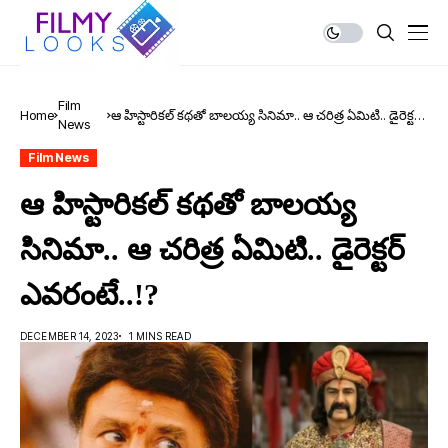
Film
Home
ఆ హిస్టారికల్ కథతో బాలయ్య సినిమా.. ఆ చరిత్ర ఏమిటి.. డైరెక్టర్
News
ఎవరంటే..!?
Film News
ఆ హిస్టారికల్ కథతో బాలయ్య
సినిమా.. ఆ చరిత్ర ఏమిటి.. డైరెక్టర్
ఎవరంటే..!?
DECEMBER 14, 2023
1 MINS READ