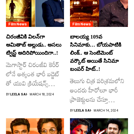
Film News
Film News
చిరంజీవికి విలన్‌గా
బాలయ్య 109వ
అమితాబ్ అల్లుడు.. అసలు
సినిమాకు… బోయపాటికి
ట్విస్ట్ అదిరిపోయిందిగా..!
లింక్.. ఆ సెంటిమెంట్
వర్కౌట్ అయితే సినిమా
మెగాస్టార్ చిరంజీవి కెరీర్
బంపర్ హిట్..!
లోనే అత్యంత భారీ బడ్జెట్
తెలుగు చిత్ర పరిశ్రమలోని
తో యువి క్రియేషన్స్
అందరు హీరోలూ భారీ
రూపొందిస్తున్న
BY
LEELA SAI
MARCH 18, 2024
ప్రాజెక్టులను చేస్తూ
విశ్వంభర...
దూసుకుపోతోన్నారు.
BY
LEELA SAI
MARCH 14, 2024
అందులో కొందరు
మాత్రమే...