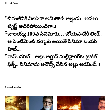
Recent News
చిరంజీవికి విలన్‌గా అమితాబ్ అల్లుడు.. అసలు
ట్విస్ట్ అదిరిపోయిందిగా..!
బాలయ్య 109వ సినిమాకు… బోయపాటికి లింక్..
ఆ సెంటిమెంట్ వర్కౌట్ అయితే సినిమా బంపర్
హిట్..!
రామ్ చరణ్ – అల్లు అర్జున్ మల్టీస్టారర్​కు టైటిల్
ఫిక్స్.. సినిమాను అనౌన్స్ చేసిన అల్లు అరవింద్..!
Related Articles