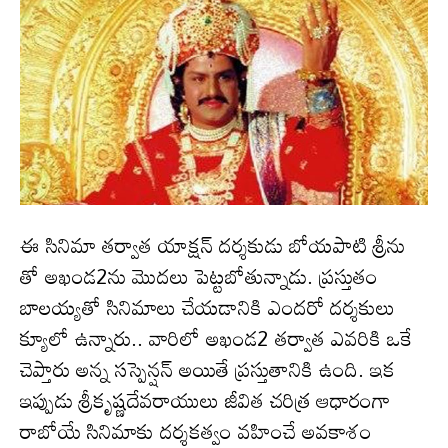
ఈ సినిమా తర్వాత యాక్షన్ దర్శకుడు బోయపాటి శ్రీను
తో అఖండ2ను మొదలు పెట్టబోతున్నాడు. ప్రస్తుతం
బాలయ్యతో సినిమాలు చేయడానికి ఎందరో దర్శకులు
క్యూలో ఉన్నారు.. వారిలో అఖండ2 తర్వాత ఎవరికి ఒకే
చెప్తారు అన్న సస్పెన్షన్ అయితే ప్రస్తుతానికి ఉంది. ఇక
ఇప్పుడు శ్రీకృష్ణదేవరాయులు జీవిత చరిత్ర ఆధారంగా
రాబోయే సినిమాకు దర్శకత్వం వహించే అవకాశం