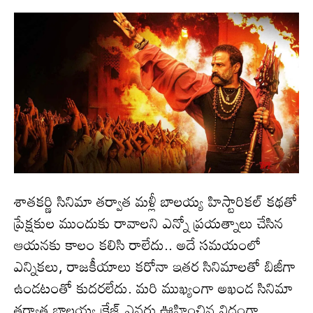
శాతకర్ణి సినిమా తర్వాత మళ్లీ బాలయ్య హిస్టారికల్ కథతో
ప్రేక్షకుల ముందుకు రావాలని ఎన్నో ప్రయత్నాలు చేసిన
ఆయనకు కాలం కలిసి రాలేదు.. అదే సమయంలో
ఎన్నికలు, రాజకీయాలు కరోనా ఇతర సినిమాలతో బిజీగా
ఉండటంతో కుదరలేదు. మరి ముఖ్యంగా అఖండ సినిమా
తర్వాత బాలయ్య క్రేజ్ ఎవరు ఊహించిన విధంగా