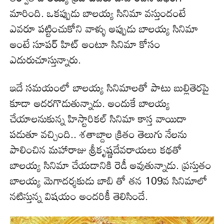
మారింది. ఒకప్పుడు బాలయ్య సినిమా వస్తుందంటే
ఎవరూ పట్టించుకోని వాళ్ళు అప్పుడు బాలయ్య సినిమా
అంటే సూపర్ హిట్ అంటూ సినిమా కోసం
ఎదురుచూస్తున్నారు.
ఇదే సమయంలో బాలయ్య సినిమాలతో పాటు బుల్లితెరపై
కూడా అదరగొడుతున్నాడు. అందుకే బాల‌య్య‌
చేయాలనుకున్న హిస్టారికల్ సినిమా కాస్త వాయిదా
పడుతూ వచ్చింది.. శతాబ్దాల క్రితం తెలుగు నేలను
పాలించిన మహారాజు శ్రీకృష్ణదేవరాయలు కథతో
బాలయ్య సినిమా చేయడానికి రెడీ అవుతున్నాడు. ప్రస్తుతం
బాలయ్య మెగాదర్శకుడు బాబి తో తన 109వ సినిమాలో
నటిస్తున్న విషయం అందరికీ తెలిసిందే.