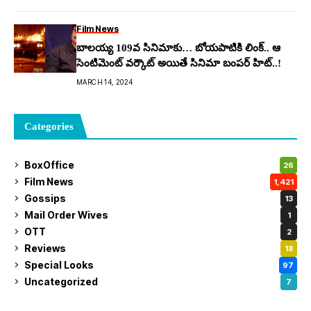
Film News
బాలయ్య 109వ సినిమాకు… బోయపాటికి లింక్.. ఆ
సెంటిమెంట్ వర్కౌట్ అయితే సినిమా బంపర్ హిట్..!
MARCH 14, 2024
Categories
BoxOffice
26
Film News
1,421
Gossips
13
Mail Order Wives
1
OTT
2
Reviews
18
Special Looks
97
Uncategorized
7