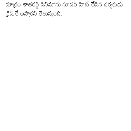
మాత్రం శాతకర్ణి సినిమాను సూపర్ హిట్ చేసిన దర్శకుడు
క్రిష్ కే ఇస్తారని తెలుస్తుంది.