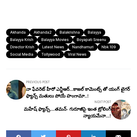
Akhanda
Akhanda2
Balakrishna
Balayya
Balayya Krish
Balayya Movies
Boyapati Sreenu
Director Krish
Latest News
Nandhamuri
Nbk 109
Social Media
Tollywood
Viral News
PREVIOUS POST
నా ఫేవరెట్ హీరో ఎన్టీఆర్...కాజల్ కామెంట్స్ తో యంగ్ టైగ‌ర్
ఫ్యాన్స్‌ మతులు పోయే హంగామా..!
NEXT POST
మ‌హేష్ ఫ్యాన్స్....తమన్- గురూజీపై ఇంత ట్రోలింగ్
న్యాయమేనా...!