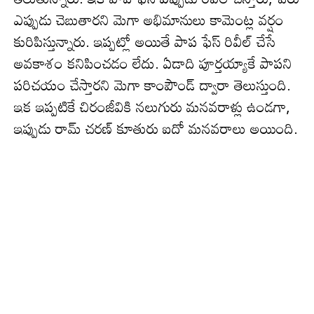
ఎప్పుడు చెబుతార‌ని మెగా అభిమానులు కామెంట్ల వ‌ర్షం
కురిపిస్తున్నారు. ఇప్ప‌ట్లో అయితే పాప ఫేస్ రివీల్ చేసే
అవ‌కాశం క‌నిపించ‌డం లేదు. ఏడాది పూర్త‌య్యాకే పాప‌ని
ప‌రిచ‌యం చేస్తార‌ని మెగా కాంపౌండ్ ద్వారా తెలుస్తుంది.
ఇక ఇప్ప‌టికే చిరంజీవికి న‌లుగురు మ‌న‌వ‌రాళ్లు ఉండ‌గా,
ఇప్పుడు రామ్ చ‌ర‌ణ్ కూతురు ఐదో మ‌న‌వ‌రాలు అయింది.