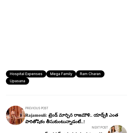
Hospital Expenses
Mega Family
Ram Charan
Upasana
PREVIOUS POST
Rajamouli: ట్రెండ్ మార్చిన రాజ‌మౌళి.. యాడ్స్‌కి ఎంత
పారితోషికం తీసుకుంటున్నాడంటే..!
NEXT POST