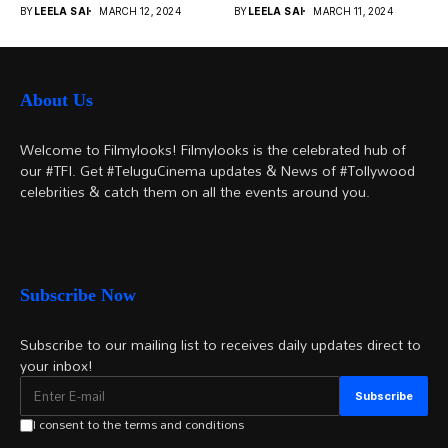
వచ్చాయి.. కొన్ని సినిమాలు
నటుల నుంచి నేటి...
BY
LEELA SAI
MARCH 12, 2024
BY
LEELA SAI
MARCH 11, 2024
అయితే...
About Us
Welcome to Filmylooks! Filmylooks is the celebrated hub of
our #TFI. Get #TeluguCinema updates & News of #Tollywood
celebrities & catch them on all the events around you.
Subscribe Now
Subscribe to our mailing list to receives daily updates direct to
your inbox!
I consent to the terms and conditions