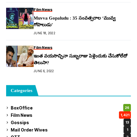
Film News
Muvva Gopaludu : 35 సంవత్సరాల ‘మువ్వ
గోపాలుడు’
JUNE 18, 2022
Film News
ఇంత వయసొచ్చినా సుబ్బరాజు పెళ్లెందుకు చేసుకోలేదో
తెలుసా?
JUNE 6, 2022
Categories
BoxOffice
26
Film News
1,421
Gossips
13
Mail Order Wives
1