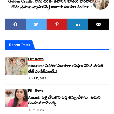
Golden Cradle: రామ్ చరణ్- ఉపాస‌న కూతురి బార‌సాల
కోసం ప్ర‌ముఖ వ్యాపార‌వేత్త బంగారు ఊయ‌ల పంపారా..!
Recent Posts
Film News
Niharika: నిహారిక విడాకులు క‌న్‌ఫాం చేసిన వరుణ్
తేజ్ ఎంగేజ్‌మెంట్..!
JUNE 10, 2023
Film News
Amani: పెళ్లి చేసుకొని పెద్ద త‌ప్పు చేశాను.. ఆమ‌ని
సంచ‌ల‌న కామెంట్స్
JULY 28, 2023