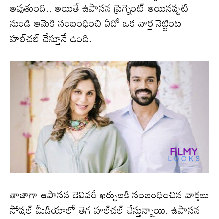
అవుతుంది.. అయితే ఉపాస‌న ప్రెగ్నెంట్ అయినప్ప‌టి
నుండి ఆమెకి సంబంధించి ఏదో ఒక వార్త నెట్టింట
హ‌ల్‌చ‌ల్ చేస్తూనే ఉంది.
తాజాగా ఉపాస‌న డెలివరీ ఖ‌ర్చుల‌కి సంబంధించిన వార్త‌లు
సోష‌ల్ మీడియాలో తెగ హ‌ల్‌చ‌ల్ చేస్తున్నాయి. ఉపాస‌న