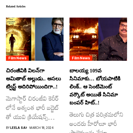
Related Articles
Film News
Film News
చిరంజీవికి విలన్‌గా
బాలయ్య 109వ
అమితాబ్ అల్లుడు.. అసలు
సినిమాకు… బోయపాటికి
ట్విస్ట్ అదిరిపోయిందిగా..!
లింక్.. ఆ సెంటిమెంట్
వర్కౌట్ అయితే సినిమా
మెగాస్టార్ చిరంజీవి కెరీర్
బంపర్ హిట్..!
లోనే అత్యంత భారీ బడ్జెట్
తెలుగు చిత్ర పరిశ్రమలోని
తో యువి క్రియేషన్స్
అందరు హీరోలూ భారీ
రూపొందిస్తున్న
BY
LEELA SAI
MARCH 18, 2024
ప్రాజెక్టులను చేస్తూ