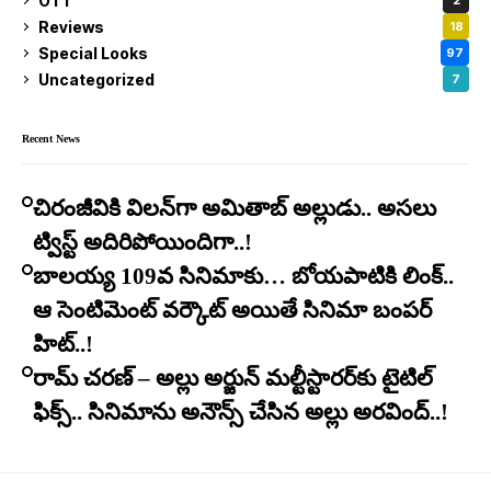
OTT
2
Reviews
18
Special Looks
97
Uncategorized
7
Recent News
చిరంజీవికి విలన్‌గా అమితాబ్ అల్లుడు.. అసలు
ట్విస్ట్ అదిరిపోయిందిగా..!
బాలయ్య 109వ సినిమాకు… బోయపాటికి లింక్..
ఆ సెంటిమెంట్ వర్కౌట్ అయితే సినిమా బంపర్
హిట్..!
రామ్ చరణ్ – అల్లు అర్జున్ మల్టీస్టారర్​కు టైటిల్
ఫిక్స్.. సినిమాను అనౌన్స్ చేసిన అల్లు అరవింద్..!