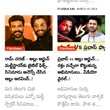
విశ్వంభర...
దూసుకుపోతోన్నారు.
BY
LEELA SAI
MARCH 14, 2024
అందులో కొందరు
మాత్రమే...
Film News
Film News
రామ్ చరణ్ – అల్లు అర్జున్
ప్రభాస్ vs అల్లు అర్జున్…
మల్టీస్టారర్​కు టైటిల్ ఫిక్స్..
రక్తం వచ్చేలా కొట్టుకున్న
సినిమాను అనౌన్స్ చేసిన
అభిమానులు.. వీడియో
అల్లు అరవింద్..!
వైరల్..!
మన తెలుగు చిత్ర
అభిమానుల మధ్య
పరిశ్రమలు ఎన్నో మల్టీ
వాగ్యుద్ధాలు తెలుగు వాళ్ళకి
స్టార్లర్ సినిమాలు
కొత్తేమీ కాదు. పాత తరం