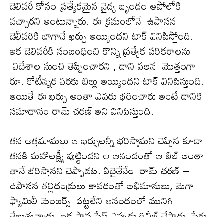
డెలివ‌రీ కోసం ప్ర‌త్యేక‌మైన వైద్య బృందం అపోలోకి
వ‌చ్చార‌ని అంటున్నారు. ఈ క్ర‌మంలోనే ఉపాసన
డెలీవరికి బాగానే ఖర్చు అయ్యిందని టాక్ వినిపిస్తోంది.
ఇక డెలివరీకి సంబంధించి కొన్ని ప్ర‌త్యేక పరిక‌రాలను
విదేశాల నుంచి తెప్పించారని , దాని వ‌ల‌న మొత్తంగా
రూ. కోటీన్నర వరకు బిల్లు అయ్యిందని టాక్ వినిపిస్తుంది.
అయితే ఈ ఖ‌ర్చు అంతా ఎవ‌రు భ‌రించారు అంటే దానికి
స‌మాధానం రామ్ చ‌ర‌ణ్ అని వినిపిస్తుంది.
త‌న అత్త‌మామ‌లు ఆ ఖ‌ర్చుల‌న్నీ భ‌రిస్తామ‌ని చెప్పిన కూడా
త‌న‌కి మ‌హాల‌క్ష్మీ పుట్టింద‌ని ఆ ఆనందంతో ఆ బిల్ అంతా
తానే భ‌రిస్తాన‌ని చెప్పాడ‌ట‌. ఏదైతేనేం రామ్ చరణ్ –
ఉపాసన తల్లిదండ్రులు కావడంతో అభిమానులు, మెగా
ఫ్యామిలీ మెంబర్స్ పట్టలేని ఆనందంలో మునిగి
తేలుతున్నారు. ఇక పాప ఫేస్ ఎప్పుడు రివీల్ చేస్తారు, పేరు