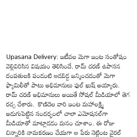
Upasana Delivery: ఇటీవ‌ల మెగా ఇంట సంతోషం
వెల్లివిరిసిన విష‌యం తెలిసిందే. రామ్ చ‌ర‌ణ్ ఉపాస‌న
దంపతుల‌కి పండంటి ఆడ‌బిడ్డ జ‌న్మించ‌డంతో మెగా
ఫ్యామిలీతో పాటు అభిమానులు ఫుల్ ఖుష్ అయ్యారు.
రామ్ చ‌ర‌ణ్ అభిమానులు అయితే సోష‌ల్ మీడియాలో తెగ
ర‌చ్చ చేశారు. కొణిదెల వారి ఇంట మహాలక్ష్మి
అడుగుపెట్టిన సంద‌ర్భంలో చాలా ఎమోష‌న‌ల్‌గా
మీడియాతో మాట్లాడ‌డం మ‌నం చూశాం. ఈ రోజు
చిన్నారికి నామ‌క‌ర‌ణం చేయ‌గా ఆ పేరు నెట్టింట వైరల్