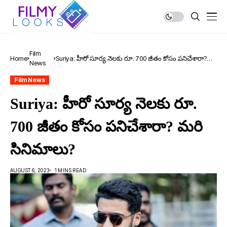
Film
Home
Suriya: హీరో సూర్య నెలకు రూ. 700 జీతం కోసం పనిచేశారా?
News
మరి సినిమాలు?
Film News
Suriya: హీరో సూర్య నెలకు రూ.
700 జీతం కోసం పనిచేశారా? మరి
సినిమాలు?
AUGUST 6, 2023
1 MINS READ