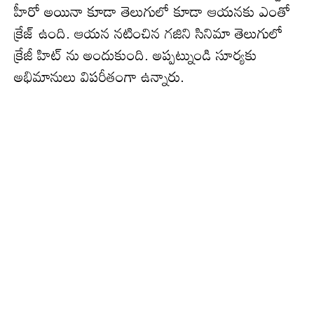
హీరో అయినా కూడా తెలుగులో కూడా ఆయనకు ఎంతో
క్రేజ్ ఉంది. ఆయన నటించిన గజిని సినిమా తెలుగులో
క్రేజీ హిట్ ను అందుకుంది. అప్పట్నుండి సూర్యకు
అభిమానులు విపరీతంగా ఉన్నారు.