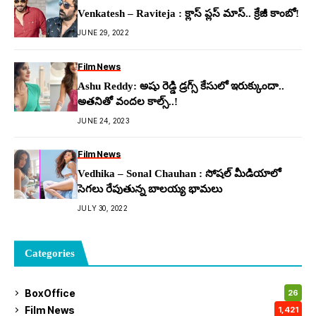
Venkatesh – Raviteja : క్లాస్ ప్లస్ మాస్.. క్రేజీ కాంబో!
JUNE 29, 2022
Film News
Ashu Reddy: అషు రెడ్డి డ్ర‌గ్స్ కేసులో ఇరుక్కుందా..
అత‌నితో వంద‌ల కాల్స్..!
JUNE 24, 2023
Film News
Vedhika – Sonal Chauhan : సోషల్ మీడియాలో
సెగలు రేపుతున్న బాలయ్య భామలు
JULY 30, 2022
Categories
BoxOffice
26
Film News
1,421