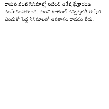
రాఘవ వంటి సినిమాల్లో న‌టించి అశేష ప్రేక్షాద‌ర‌ణ
సంపాదించుకుంది. మంచి టాలెంట్ ఉన్న‌ప్ప‌టికీ ఈషాకి
ఎందుకో పెద్ద సినిమాల‌లో అవ‌కాశం రావ‌డం లేదు.