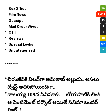
BoxOffice
26
Film News
1,421
Gossips
13
Mail Order Wives
1
OTT
2
Reviews
18
Special Looks
97
Uncategorized
7
Recent News
చిరంజీవికి విలన్‌గా అమితాబ్ అల్లుడు.. అసలు
ట్విస్ట్ అదిరిపోయిందిగా..!
బాలయ్య 109వ సినిమాకు… బోయపాటికి లింక్..
ఆ సెంటిమెంట్ వర్కౌట్ అయితే సినిమా బంపర్
హిట్..!