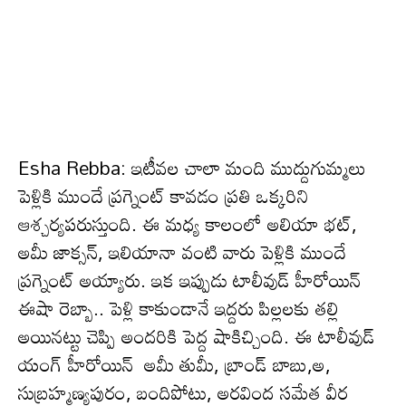
Esha Rebba: ఇటీవ‌ల చాలా మంది ముద్దుగుమ్మ‌లు
పెళ్లికి ముందే ప్ర‌గ్నెంట్ కావ‌డం ప్ర‌తి ఒక్క‌రిని
ఆశ్చ‌ర్య‌ప‌రుస్తుంది. ఈ మ‌ధ్య కాలంలో అలియా భ‌ట్,
అమీ జాక్స‌న్, ఇలియానా వంటి వారు పెళ్లికి ముందే
ప్ర‌గ్నెంట్ అయ్యారు. ఇక ఇప్పుడు టాలీవుడ్ హీరోయిన్
ఈషా రెబ్బా.. పెళ్లి కాకుండానే ఇద్ద‌రు పిల్ల‌ల‌కు త‌ల్లి
అయిన‌ట్టు చెప్పి అంద‌రికి పెద్ద షాకిచ్చింది. ఈ టాలీవుడ్
యంగ్ హీరోయిన్ అమీ తుమీ, బ్రాండ్ బాబు,అ,
సుబ్రహ్మణ్యపురం, బందిపోటు, అరవింద సమేత వీర