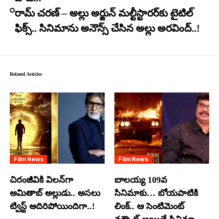
రామ్ చరణ్ – అల్లు అర్జున్ మల్టీస్టారర్​కు టైటిల్
ఫిక్స్.. సినిమాను అనౌన్స్ చేసిన అల్లు అరవింద్..!
Related Articles
Film News
Film News
చిరంజీవికి విలన్‌గా
బాలయ్య 109వ
అమితాబ్ అల్లుడు.. అసలు
సినిమాకు… బోయపాటికి
ట్విస్ట్ అదిరిపోయిందిగా..!
లింక్.. ఆ సెంటిమెంట్