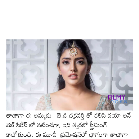
తాజాగా ఈ అమ్మ‌డు జె.డి చక్రవర్తి తో కలిసి దయా అనే
వెబ్ సిరీస్ లో న‌టించ‌గా, ఇది త్వ‌ర‌లో స్ట్రీమింగ్
కాబోతుంది. ఈ మూవీ ప్ర‌మోష‌న్‌లో భాగంగా తాజాగా