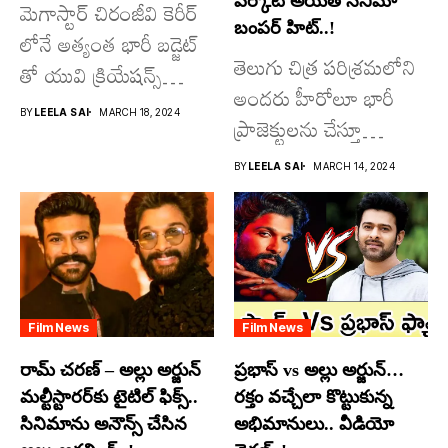
వర్కౌట్ అయితే సినిమా
మెగాస్టార్ చిరంజీవి కెరీర్
బంపర్ హిట్..!
లోనే అత్యంత భారీ బడ్జెట్
తెలుగు చిత్ర పరిశ్రమలోని
తో యువి క్రియేషన్స్
అందరు హీరోలూ భారీ
రూపొందిస్తున్న
BY
LEELA SAI
MARCH 18, 2024
ప్రాజెక్టులను చేస్తూ
విశ్వంభర...
దూసుకుపోతోన్నారు.
BY
LEELA SAI
MARCH 14, 2024
అందులో కొందరు
మాత్రమే...
Film News
Film News
రామ్ చరణ్ – అల్లు అర్జున్
ప్రభాస్ vs అల్లు అర్జున్…
మల్టీస్టారర్​కు టైటిల్ ఫిక్స్..
రక్తం వచ్చేలా కొట్టుకున్న
సినిమాను అనౌన్స్ చేసిన
అభిమానులు.. వీడియో