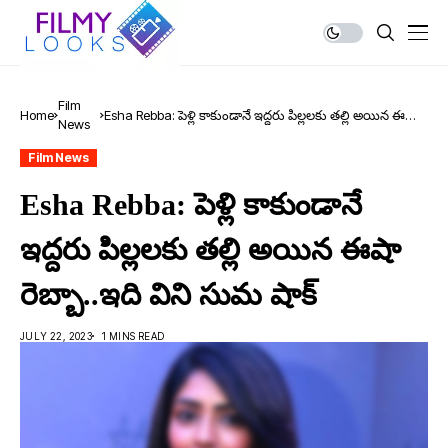
Film
Home
Esha Rebba: పెళ్లి కాకుండానే ఇద్ద‌రు పిల్ల‌ల‌కు త‌ల్లి అయిన ఈషా
News
రెబ్బా..ఇది విని సుమ షాక్
Film News
Esha Rebba: పెళ్లి కాకుండానే
ఇద్ద‌రు పిల్ల‌ల‌కు త‌ల్లి అయిన ఈషా
రెబ్బా..ఇది విని సుమ షాక్
JULY 22, 2023
1 MINS READ