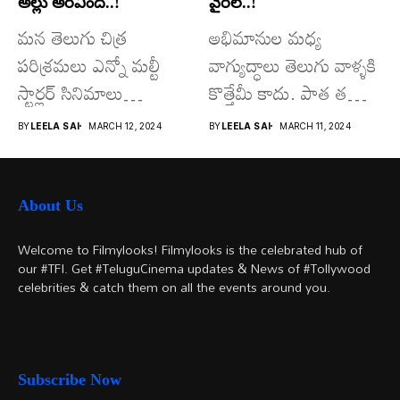
అల్లు అరవింద్..!
వైరల్..!
మన తెలుగు చిత్ర
అభిమానుల మధ్య
పరిశ్రమలు ఎన్నో మల్టీ
వాగ్యుద్ధాలు తెలుగు వాళ్ళకి
స్టార్లర్ సినిమాలు
కొత్తేమీ కాదు. పాత తరం
వచ్చాయి.. కొన్ని సినిమాలు
నటుల నుంచి నేటి...
BY
LEELA SAI
MARCH 12, 2024
BY
LEELA SAI
MARCH 11, 2024
అయితే...
About Us
Welcome to Filmylooks! Filmylooks is the celebrated hub of
our #TFI. Get #TeluguCinema updates & News of #Tollywood
celebrities & catch them on all the events around you.
Subscribe Now