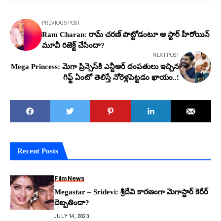
PREVIOUS POST
Ram Charan: రామ్ చ‌ర‌ణ్ పొట్టోడంటూ ఆ స్టార్ హీరోయిన్
మూవీ రిజెక్ట్ చేసిందా?
NEXT POST
Mega Princess: మెగా ప్రిన్సెస్‌కి ఎన్టీఆర్ దంప‌తులు ఇచ్చిన
గిఫ్ట్ ఏంటో తెలిస్తే నోరెళ్ల‌పెట్ట‌డం ఖాయం..!
Recent Posts
Film News
Megastar – Sridevi: శ్రీదేవి కారణంగా మెగాస్టార్ కెరీర్
దెబ్బతిందా?
JULY 14, 2023