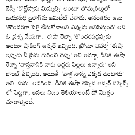
జెస్సీ ‘కొట్టేస్తాను మిమ్మల్ని’ అంటూ బొమ్మరిల్లులో
జయసుధ డైలాగ్‌ను ఇమిటేట్ చేశాడు. అనంతరం ఆమె
‘తొందరగా పెళ్లి చేసుకోవాలని ఎప్పుడు అనిపిస్తుంది’ అని
ఓ ప్ర‌శ్న వేయ‌గా.. ఈషా రెబ్బా ‘తొందరపడ్డప్పుడు’
అంటూ షాకింగ్ ఆన్సర్ ఇచ్చింది. ప్రోమో చివర్లో ‘ఈషా
ఇప్పుడు నీ ప్రేమ గురించి చెప్పు’ అని అడ‌గ్గా, దీనికి ఈషా
రెబ్బా ‘వాస్తవానికి నాకు ఇద్దరు పిల్లలు ఉన్నారు’ అని
బాంబ్ పేల్చింది. అయితే ‘వాళ్ల నాన్న ఎక్కడ ఉంటారు’
అని సుమ అడిగింది. దీనికి ఈషా చెప్పిన ఆన్సర్ స‌స్పెన్స్
లో పెట్ట‌గా, అస‌లు నిజం తెలియాలంటే షో మొత్తం
చూడాల్సిందే.