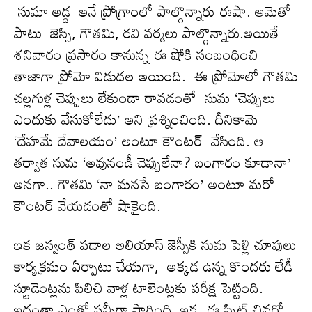
సుమా అడ్డ అనే ప్రోగ్రాంలో పాల్గొన్నారు ఈషా. ఆమెతో
పాటు జెస్సి, గౌతమి, రవి వర్మలు పాల్గొన్నారు.అయితే
శ‌నివారం ప్ర‌సారం కానున్న ఈ షోకి సంబంధించి
తాజాగా ప్రోమో విడుద‌ల అయింది. ఈ ప్రోమోలో గౌతమి
చల్లగుళ్ల చెప్పులు లేకుండా రావ‌డంతో సుమ ‘చెప్పులు
ఎందుకు వేసుకోలేదు’ అని ప్రశ్నించింది. దీనికామె
‘దేహమే దేవాలయం’ అంటూ కౌంటర్ వేసింది. ఆ
తర్వాత సుమ ‘అవునండీ చెప్పులేనా? బంగారం కూడానా’
అనగా.. గౌతమి ‘నా మనసే బంగారం’ అంటూ మరో
కౌంటర్ వేయడంతో షాకైంది.
ఇక జస్వంత్ పడాల అలియాస్ జెస్సీకి సుమ పెళ్లి చూపులు
కార్య‌క్ర‌మం ఏర్పాటు చేయ‌గా, అక్కడ ఉన్న కొందరు లేడీ
స్టూడెంట్లను పిలిచి వాళ్ల టాలెంట్లకు పరీక్ష పెట్టింది.
ఇదంతా ఎంతో ఫన్నీగా సాగింది. ఇక, ఈ స్కిట్ చివర్లో