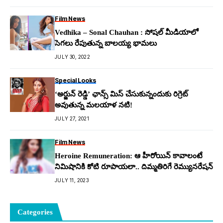
Film News
Vedhika – Sonal Chauhan : సోషల్ మీడియాలో
సెగలు రేపుతున్న బాలయ్య భామలు
JULY 30, 2022
Special Looks
‘అర్జున్ రెడ్డి’ ఛాన్స్ మిస్ చేసుకున్నందుకు రిగ్రెట్
అవుతున్న మలయాళ నటి!
JULY 27, 2021
Film News
Heroine Remuneration: ఆ హీరోయిన్ కావాలంటే
నిమిషానికి కోటి రూపాయ‌లా.. దిమ్మతిరిగే రెమ్యున‌రేష‌న్
JULY 11, 2023
Categories