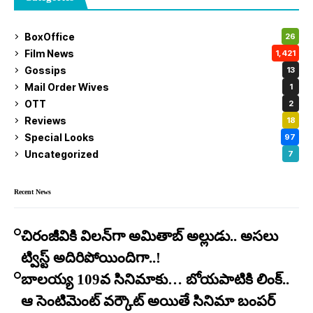
BoxOffice
26
Film News
1,421
Gossips
13
Mail Order Wives
1
OTT
2
Reviews
18
Special Looks
97
Uncategorized
7
Recent News
చిరంజీవికి విలన్‌గా అమితాబ్ అల్లుడు.. అసలు
ట్విస్ట్ అదిరిపోయిందిగా..!
బాలయ్య 109వ సినిమాకు… బోయపాటికి లింక్..
ఆ సెంటిమెంట్ వర్కౌట్ అయితే సినిమా బంపర్