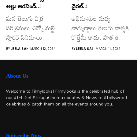
అల్లు అరవింద్..!
వైరల్..!
మన తెలుగు చిత్ర
అభిమానుల మధ్య
పరిశ్రమలు ఎన్నో మల్టీ
వాగ్యుద్ధాలు తెలుగు వాళ్ళకి
స్టార్లర్ సినిమాలు
కొత్తేమీ కాదు. పాత తరం
వచ్చాయి.. కొన్ని సినిమాలు
నటుల నుంచి నేటి...
BY
LEELA SAI
MARCH 12, 2024
BY
LEELA SAI
MARCH 11, 2024
అయితే...
About Us
Welcome to Filmylooks! Filmylooks is the celebrated hub of
our #TFI. Get #TeluguCinema updates & News of #Tollywood
celebrities & catch them on all the events around you.
Subscribe Now