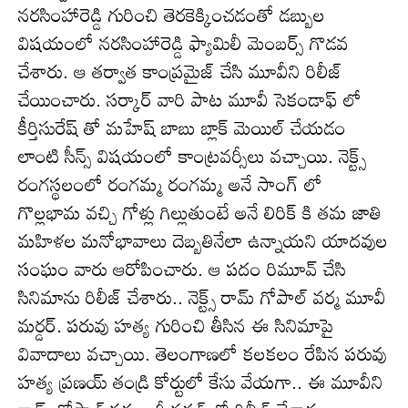
నరసింహారెడ్డి గురించి తెరకెక్కించడంతో డబ్బుల
విషయంలో నరసింహారెడ్డి ఫ్యామిలీ మెంబర్స్ గొడవ
చేశారు. ఆ తర్వాత కాంప్రమైజ్ చేసి మూవీని రిలీజ్
చేయించారు. సర్కార్ వారి పాట మూవీ సెకండాఫ్ లో
కీర్తిసురేష్ తో మహేష్ బాబు బ్లాక్ మెయిల్ చేయడం
లాంటి సీన్స్ విషయంలో కాంట్రవర్సీలు వచ్చాయి. నెక్ట్స్
రంగస్థలంలో రంగమ్మ రంగమ్మ అనే సాంగ్ లో
గొల్లభామ వచ్చి గోళ్లు గిల్లుతుంటే అనే లిరిక్ కి తమ జాతి
మహిళల మనోభావాలు దెబ్బతినేలా ఉన్నాయని యాదవుల
సంఘం వారు ఆరోపించారు. ఆ పదం రిమూవ్ చేసి
సినిమాను రిలీజ్ చేశారు.. నెక్ట్స్ రామ్ గోపాల్ వర్మ మూవీ
మర్డర్. పరువు హత్య గురించి తీసిన ఈ సినిమాపై
వివాదాలు వచ్చాయి. తెలంగాణలో కలకలం రేపిన పరువు
హత్య ప్రణయ్ తండ్రి కోర్టులో కేసు వేయగా.. ఈ మూవీని