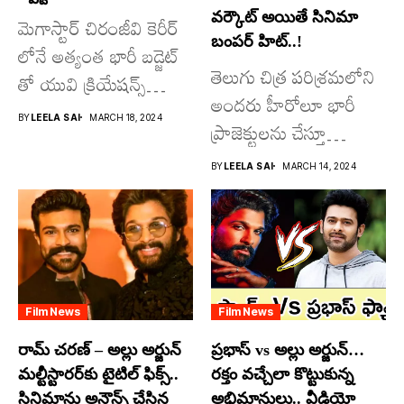
వర్కౌట్ అయితే సినిమా
మెగాస్టార్ చిరంజీవి కెరీర్
బంపర్ హిట్..!
లోనే అత్యంత భారీ బడ్జెట్
తెలుగు చిత్ర పరిశ్రమలోని
తో యువి క్రియేషన్స్
అందరు హీరోలూ భారీ
రూపొందిస్తున్న
BY
LEELA SAI
MARCH 18, 2024
ప్రాజెక్టులను చేస్తూ
విశ్వంభర...
దూసుకుపోతోన్నారు.
BY
LEELA SAI
MARCH 14, 2024
అందులో కొందరు
మాత్రమే...
Film News
Film News
రామ్ చరణ్ – అల్లు అర్జున్
ప్రభాస్ vs అల్లు అర్జున్…
మల్టీస్టారర్​కు టైటిల్ ఫిక్స్..
రక్తం వచ్చేలా కొట్టుకున్న
సినిమాను అనౌన్స్ చేసిన
అభిమానులు.. వీడియో