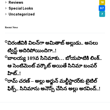
Reviews
18
Special Looks
97
Uncategorized
7
Recent News
చిరంజీవికి విలన్‌గా అమితాబ్ అల్లుడు.. అసలు
ట్విస్ట్ అదిరిపోయిందిగా..!
బాలయ్య 109వ సినిమాకు… బోయపాటికి లింక్..
ఆ సెంటిమెంట్ వర్కౌట్ అయితే సినిమా బంపర్
హిట్..!
రామ్ చరణ్ – అల్లు అర్జున్ మల్టీస్టారర్​కు టైటిల్
ఫిక్స్.. సినిమాను అనౌన్స్ చేసిన అల్లు అరవింద్..!