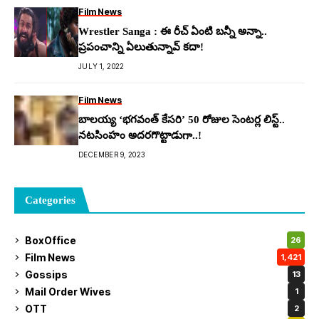
Film News
Wrestler Sanga : ఈ రీచ్ ఏంటి బన్నీ అన్నా..
ప్రపంచాన్ని ఏలుతున్నావ్ కదా!
JULY 1, 2022
Film News
బాలయ్య ‘భ‌గ‌వంత్‌ కేసరి’ 50 రోజుల సెంట‌ర్ల లిస్ట్‌..
నట‌సింహం అదరగొట్టాడుగా..!
DECEMBER 9, 2023
Categories
BoxOffice
26
Film News
1,421
Gossips
13
Mail Order Wives
1
OTT
2