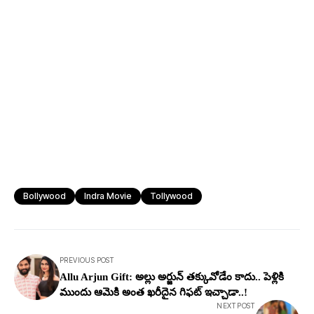
Bollywood
Indra Movie
Tollywood
PREVIOUS POST
Allu Arjun Gift: అల్లు అర్జున్ త‌క్కువోడేం కాదు.. పెళ్లికి
ముందు ఆమెకి అంత ఖ‌రీదైన గిఫ‌ట్ ఇచ్చాడా..!
NEXT POST