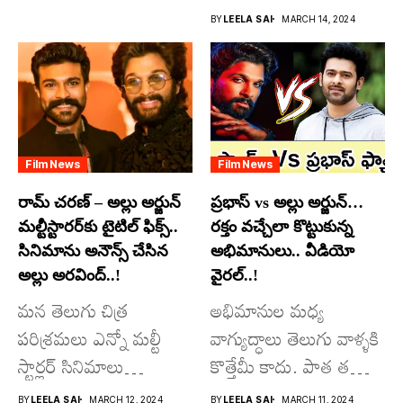
దూసుకుపోతోన్నారు.
BY
LEELA SAI
MARCH 14, 2024
అందులో కొందరు
మాత్రమే...
Film News
Film News
రామ్ చరణ్ – అల్లు అర్జున్
ప్రభాస్ vs అల్లు అర్జున్…
మల్టీస్టారర్​కు టైటిల్ ఫిక్స్..
రక్తం వచ్చేలా కొట్టుకున్న
సినిమాను అనౌన్స్ చేసిన
అభిమానులు.. వీడియో
అల్లు అరవింద్..!
వైరల్..!
మన తెలుగు చిత్ర
అభిమానుల మధ్య
పరిశ్రమలు ఎన్నో మల్టీ
వాగ్యుద్ధాలు తెలుగు వాళ్ళకి
స్టార్లర్ సినిమాలు
కొత్తేమీ కాదు. పాత తరం
వచ్చాయి.. కొన్ని సినిమాలు
నటుల నుంచి నేటి...
BY
LEELA SAI
MARCH 12, 2024
BY
LEELA SAI
MARCH 11, 2024