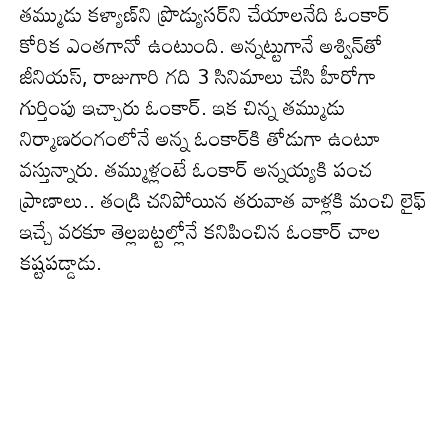
తమ్ముడు కళ్యాణ్‌ని ప్రొడ్యుసర్‌ని చేయాలనేది ఓంకార్
కోరిక ఎంత‌గానో ఉంటుంది. అన్నట్టుగానే అశ్విన్‌తో
జీనియ‌స్, రాజుగారి గది 3 సినిమాలు చేసి హీరోగా
గుర్తింపు ఇచ్చారు ఓంకార్. ఇక చిన్న తమ్ముడు
నిర్మాణరంగంలోనే అన్న ఓంకార్‌కి తోడుగా ఉంటూ
వ‌స్తున్నారు. తమ్ముళ్లంటే ఓంకార్ అన్నయ్యకి పంచ
ప్రాణాలు.. తండ్రి చనిపోయిన తరువాత వాళ్లకి మంచి లైఫ్
ఇచ్చే వరకూ తెల్లబట్టల్లోనే కనిపించిన ఓంకార్ చాల
క‌ష్ట‌ప‌డ్డాడు.