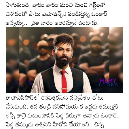
సాగుతుంది. వారం వారం మంచి మంచి గెస్ట్‌లతో
వినోదంతో పాటు ఎమోషన్స్‌ని పండిస్తున్న ఓంకార్
అన్నయ్య.. ప్ర‌తి వారం అలరిస్తూనే ఉంటాడు.
తాజాఎపిసొడ్‌లో ర‌స‌వ‌త్త‌ర‌మైన స‌న్నివేశం చోటు
చేసుకుంది. త‌న తండ్రి చ‌నిపోమయాక ఇద్దరు తమ్ముళ్లకి
అన్నీ తానై కుటుంబానికి పెద్ద దిక్కుగా ఉన్నారు ఓంకార్.
పెద్ద తమ్ముడు అశ్విన్‌ని హీరోని చేయాలని.. చిన్న