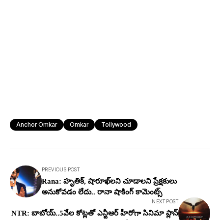
Anchor Omkar
Omkar
Tollywood
PREVIOUS POST
Rana: హృతిక్, షారూఖ్‌ల‌ని చూడాల‌ని ప్రేక్ష‌కులు
అనుకోవ‌డం లేదు.. రానా షాకింగ్ కామెంట్స్
NEXT POST
NTR: బాబోయ్..5వేల కోట్ల‌తో ఎన్టీఆర్ హీరోగా సినిమా ప్లాన్