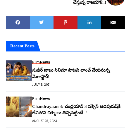
చేస్తున్న రాజ‌మౌళి..!
Recent Posts
Film News
సుధీర్ బాబు సినిమా పాటని లాంచ్ చేయనున్న
మెగాస్టార్!
JULY 8, 2021
Film News
Chandrayaan 3: చంద్ర‌యాన్ 3 స‌క్సెస్ ఆదిపురుష్‌కి
లేనిపోని చిక్కులు తెచ్చిపెట్టిందే..!
AUGUST 25, 2023