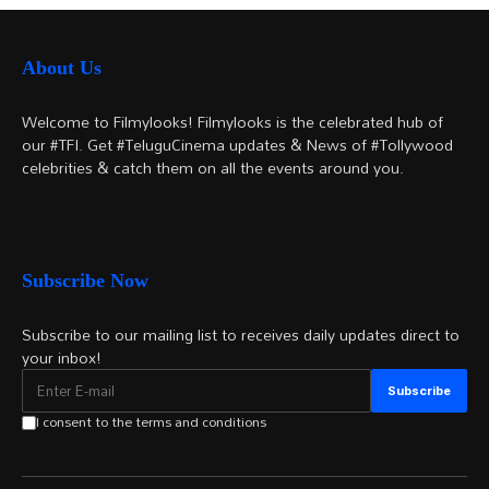
About Us
Welcome to Filmylooks! Filmylooks is the celebrated hub of
our #TFI. Get #TeluguCinema updates & News of #Tollywood
celebrities & catch them on all the events around you.
Subscribe Now
Subscribe to our mailing list to receives daily updates direct to
your inbox!
I consent to the terms and conditions