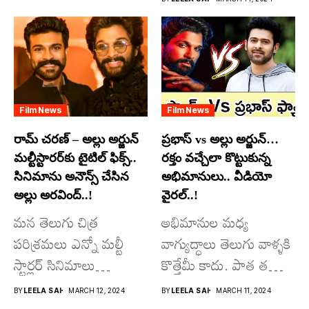
అందులో కొందరు
మాత్రమే...
Film News
Film News
రామ్ చరణ్ – అల్లు అర్జున్
ప్రభాస్ vs అల్లు అర్జున్…
మల్టీస్టారర్​కు టైటిల్ ఫిక్స్..
రక్తం వచ్చేలా కొట్టుకున్న
సినిమాను అనౌన్స్ చేసిన
అభిమానులు.. వీడియో
అల్లు అరవింద్..!
వైరల్..!
మన తెలుగు చిత్ర
అభిమానుల మధ్య
పరిశ్రమలు ఎన్నో మల్టీ
వాగ్యుద్ధాలు తెలుగు వాళ్ళకి
స్టార్లర్ సినిమాలు
కొత్తేమీ కాదు. పాత తరం
వచ్చాయి.. కొన్ని సినిమాలు
నటుల నుంచి నేటి...
BY
LEELA SAI
MARCH 12, 2024
BY
LEELA SAI
MARCH 11, 2024
అయితే...