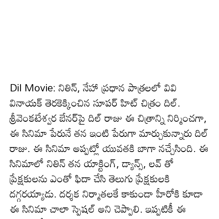
Dil Movie: నితిన్, నేహా ప్ర‌ధాన పాత్ర‌ల‌లో వివి
వినాయ‌క్ తెర‌కెక్కించిన సూప‌ర్ హిట్ చిత్రం దిల్‌.
శ్రీవెంక‌టేశ్వర బేన‌ర్‌పై దిల్ రాజు ఈ చిత్రాన్ని నిర్మించ‌గా,
ఈ సినిమా పేరునే త‌న ఇంటి పేరుగా మార్చుకున్నారు దిల్
రాజు. ఈ సినిమా అప్ప‌ట్లో యువ‌త‌కి బాగా న‌చ్చేసింది. ఈ
సినిమాలో నితిన్ త‌న యాక్టింగ్, డ్యాన్స్, లవ్ తో
ప్రేక్షకులను ఎంతో ఫిదా చేసి తెలుగు ప్రేక్ష‌కులకి
ద‌గ్గ‌ర‌య్యాడు. ద‌ర్శ‌క నిర్మాత‌ల‌కే కాకుండా హీరోకి కూడా
ఈ సినిమా చాలా స్పెష‌ల్ అని చెప్పాలి. ఇప్ప‌టికీ ఈ