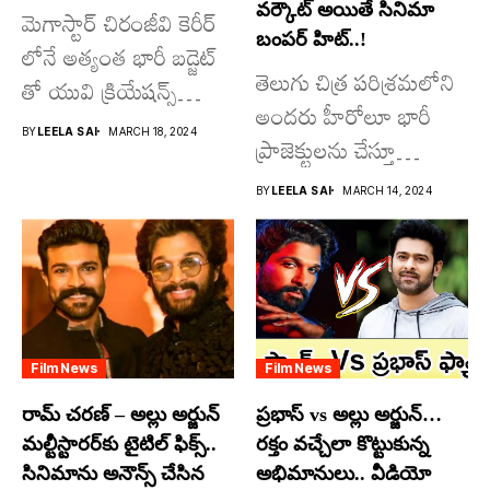
వర్కౌట్ అయితే సినిమా
మెగాస్టార్ చిరంజీవి కెరీర్
బంపర్ హిట్..!
లోనే అత్యంత భారీ బడ్జెట్
తెలుగు చిత్ర పరిశ్రమలోని
తో యువి క్రియేషన్స్
అందరు హీరోలూ భారీ
రూపొందిస్తున్న
BY
LEELA SAI
MARCH 18, 2024
ప్రాజెక్టులను చేస్తూ
విశ్వంభర...
దూసుకుపోతోన్నారు.
BY
LEELA SAI
MARCH 14, 2024
అందులో కొందరు
మాత్రమే...
Film News
Film News
రామ్ చరణ్ – అల్లు అర్జున్
ప్రభాస్ vs అల్లు అర్జున్…
మల్టీస్టారర్​కు టైటిల్ ఫిక్స్..
రక్తం వచ్చేలా కొట్టుకున్న
సినిమాను అనౌన్స్ చేసిన
అభిమానులు.. వీడియో