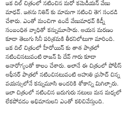
ఇక దిల్ చిత్రంలో న‌టించిన మరో క‌మెడీయ‌న్ వేణు
మాధ‌వ్. ఇత‌ను నితిన్ కు మామగా నటించి తెగ సంద‌డి
చేశారు. ఎంతో మంచిగా ఉండే వేణుమాధవ్ కిడ్నీ
సంబంధిత వ్యాధితో క‌న్నుమూసారు. ఆయ‌న మ‌ర‌ణం
కూడా తెలుగు సినీ ప‌రిశ్ర‌మ‌కి తీర‌నిలోటుగా మారింది.
ఇక దిల్ చిత్రంలో హీరోయిన్ కు తాత పాత్రలో
నటించినటువంటి రాజన్ పి దేవ్ గారు కూడా
అనారోగ్యంతో కాలం చేశారు. అలానే ఈ చిత్రంలో పోలీస్
ఆఫీసర్ పాత్రలో నటించినటువంటి ఆహుతి ప్రసాద్ చిన్న
వ‌య‌స్సులోనే క‌న్నుమూసి అందరికి శోకాన్ని మిగిల్చారు.
ఇలా చిత్రంలో న‌టించిన ఐదుగురు న‌టులు మ‌న మధ్య‌లో
లేక‌పోవ‌డం అభిమానుల‌ని ఎంతో క‌లిచివేస్తుంది.