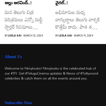
అల్లు అరవింద్..!
వైరల్..!
మన తెలుగు చిత్ర
అభిమానుల మధ్య
పరిశ్రమలు ఎన్నో మల్టీ
వాగ్యుద్ధాలు తెలుగు వాళ్ళకి
స్టార్లర్ సినిమాలు
కొత్తేమీ కాదు. పాత తరం
వచ్చాయి.. కొన్ని సినిమాలు
నటుల నుంచి నేటి...
BY
LEELA SAI
MARCH 12, 2024
BY
LEELA SAI
MARCH 11, 2024
అయితే...
About Us
Welcome to Filmylooks! Filmylooks is the celebrated hub of
our #TFI. Get #TeluguCinema updates & News of #Tollywood
celebrities & catch them on all the events around you.
Subscribe Now