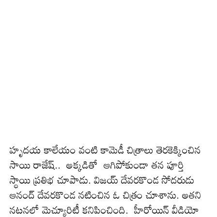
హృద‌య కాలేయం వంటి కామెడీ చిత్రాలు తెరకెక్కించిన
సాయి రాజేష్.. అక్క‌డితో ఆగిపోకుండా త‌న‌ పూర్తి
స్థాయి ప్రతిభ చూపాడు. విజయ్ దేవరకొండ సోద‌రుడు
ఆనంద్ దేవరకొండ నటించిన ఓ చిత్రం చూశాను. అత‌ని
న‌ట‌న‌లో మెచ్యూరిటీ కనిపించింది. హీరోయిన్ వీడియో