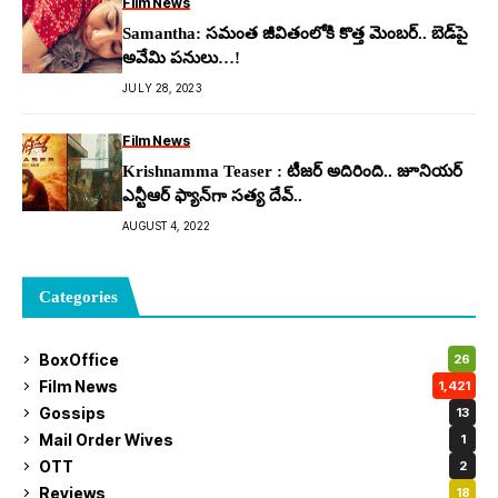
Film News
Samantha: స‌మంత జీవితంలోకి కొత్త మెంబ‌ర్.. బెడ్‌పై
అవేమి ప‌నులు…!
JULY 28, 2023
Film News
Krishnamma Teaser : టీజర్ అదిరింది.. జూనియర్
ఎన్టీఆర్ ఫ్యాన్‌గా సత్య దేవ్..
AUGUST 4, 2022
Categories
BoxOffice
26
Film News
1,421
Gossips
13
Mail Order Wives
1
OTT
2
Reviews
18