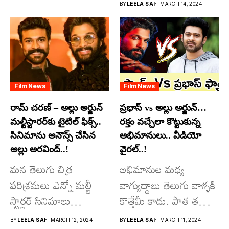
దూసుకుపోతోన్నారు.
BY
LEELA SAI
MARCH 14, 2024
అందులో కొందరు
మాత్రమే...
Film News
Film News
రామ్ చరణ్ – అల్లు అర్జున్
ప్రభాస్ vs అల్లు అర్జున్…
మల్టీస్టారర్​కు టైటిల్ ఫిక్స్..
రక్తం వచ్చేలా కొట్టుకున్న
సినిమాను అనౌన్స్ చేసిన
అభిమానులు.. వీడియో
అల్లు అరవింద్..!
వైరల్..!
మన తెలుగు చిత్ర
అభిమానుల మధ్య
పరిశ్రమలు ఎన్నో మల్టీ
వాగ్యుద్ధాలు తెలుగు వాళ్ళకి
స్టార్లర్ సినిమాలు
కొత్తేమీ కాదు. పాత తరం
వచ్చాయి.. కొన్ని సినిమాలు
నటుల నుంచి నేటి...
BY
LEELA SAI
MARCH 12, 2024
BY
LEELA SAI
MARCH 11, 2024