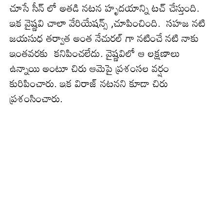
చూసే సీన్ లో అతడి నటన హృద‌యాన్ని ట‌చ్ చేస్తుంది.
ఇక వైష్ణ‌వి చాలా వేరియేషన్స్ ,చూపించింది. సహజ నటి
జయసుధ తర్వాత అంత నేచురల్ గా నటించే నటి నాకు
ఇంత‌వ‌ర‌కు కనిపించలేదు. వైష్ణవిలో ఆ లక్షణాలు
ఉన్నాయి అంటూ చిరు ఆమెపై ప్రశంసల వ‌ర్షం
కురిపించారు. ఇక విరాజ్ నటనని కూడా చిరు
ప్ర‌శంసించారు.