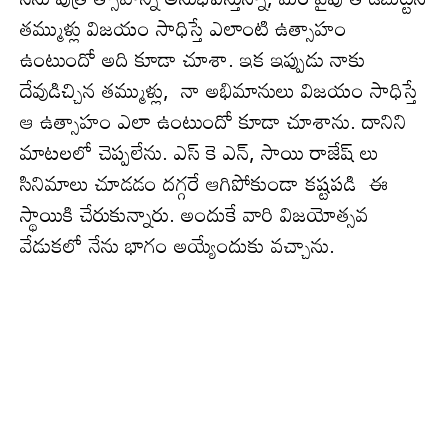
తమ్ముళ్లు విజయం సాధిస్తే ఎలాంటి ఉత్సాహం
ఉంటుందో అది కూడా చూశా. ఇక ఇప్పుడు నాకు
దేవుడిచ్చిన తమ్ముళ్లు, నా అభిమానులు విజయం సాధిస్తే
ఆ ఉత్సాహం ఎలా ఉంటుందో కూడా చూశాను. దానిని
మాట‌ల‌లో చెప్ప‌లేను. ఎస్ కె ఎన్, సాయి రాజేష్ లు
సినిమాలు చూడ‌డం ద‌గ్గ‌రే ఆగిపోకుండా క‌ష్ట‌ప‌డి ఈ
స్థాయికి చేరుకున్నారు. అందుకే వారి విజ‌యోత్స‌వ
వేడుక‌లో నేను భాగం అయ్యేందుకు వ‌చ్చాను.