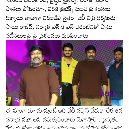
పాత్ర‌లు పోషించగా, వీరికి క్రిటిక్స్ నుంచి ప్రశంసలు
ద‌క్కాయి.తాజాగా చిరంజీవి సైతం బేబీ చిత్ర దర్శకుడు
సాయి రాజేష్, నిర్మాత ఎస్ కె ఎన్ చిరంజీవితో పాటు
న‌టీన‌టుల‌పై పై ప్రశంసలు కురిపించారు.
ఈ హంగామా చూస్తుంటే ఇది బేబీ సక్సెస్ వేడుకా లేక తన
సన్మాన సభా అని చమత్కరించారు మెగాస్టార్ . ప్ర‌స్తుతం
నేను పుత్రోత్సాహాన్ని అనుభవిస్తున్నా, మ‌రోవైపు తోడబుట్టిన