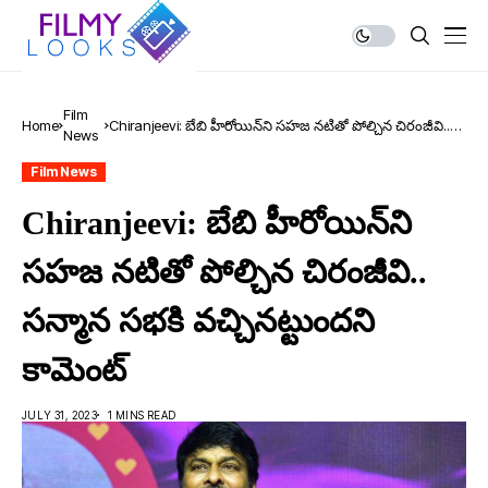
Film
Home
Chiranjeevi: బేబి హీరోయిన్‌ని స‌హ‌జ న‌టితో పోల్చిన చిరంజీవి..
News
సన్మాన స‌భ‌కి వ‌చ్చిన‌ట్టుంద‌ని కామెంట్
Film News
Chiranjeevi: బేబి హీరోయిన్‌ని
స‌హ‌జ న‌టితో పోల్చిన చిరంజీవి..
సన్మాన స‌భ‌కి వ‌చ్చిన‌ట్టుంద‌ని
కామెంట్
JULY 31, 2023
1 MINS READ