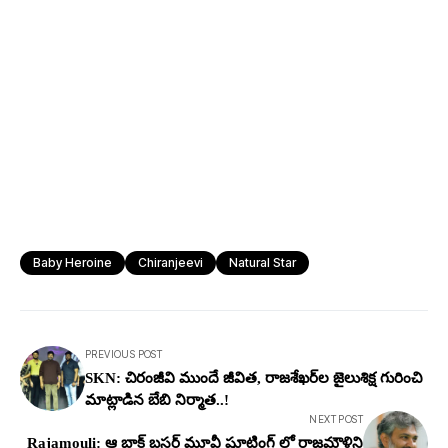
Baby Heroine
Chiranjeevi
Natural Star
PREVIOUS POST
SKN: చిరంజీవి ముందే జీవిత‌, రాజ‌శేఖ‌ర్‌ల జైలుశిక్ష గురించి
మాట్లాడిన బేబి నిర్మాత‌..!
NEXT POST
Rajamouli: ఆ బ్లాక్ బస్టర్ మూవీ షూటింగ్ లో రాజమౌళిని