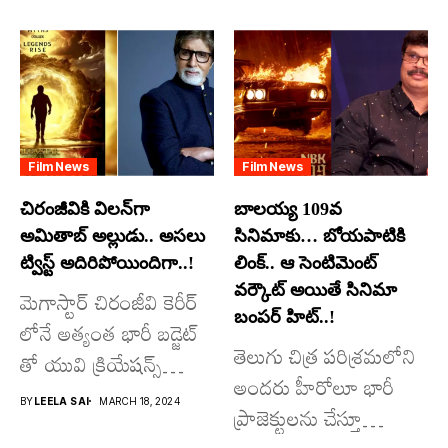
Film News
Film News
చిరంజీవికి విలన్‌గా
బాలయ్య 109వ
అమితాబ్ అల్లుడు.. అసలు
సినిమాకు… బోయపాటికి
ట్విస్ట్ అదిరిపోయిందిగా..!
లింక్.. ఆ సెంటిమెంట్
వర్కౌట్ అయితే సినిమా
మెగాస్టార్ చిరంజీవి కెరీర్
బంపర్ హిట్..!
లోనే అత్యంత భారీ బడ్జెట్
తెలుగు చిత్ర పరిశ్రమలోని
తో యువి క్రియేషన్స్
అందరు హీరోలూ భారీ
రూపొందిస్తున్న
BY
LEELA SAI
MARCH 18, 2024
ప్రాజెక్టులను చేస్తూ
విశ్వంభర...