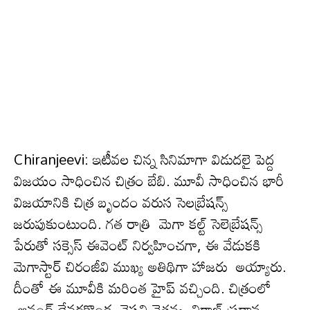
Chiranjeevi: ఇటీవ‌ల చిన్న సినిమాగా విడుద‌లై పెద్ద
విజ‌యం సాధించిన చిత్రం బేబి. మూవీ సాధించిన భారీ
విజ‌యానికి చిత్ర బృందం వ‌రుస సెల‌బ్రేష‌న్స్
జ‌రుపుకుంటుంది. గ‌త రాత్రి మెగా కల్ట్ సెలెబ్రేషన్స్
పేరుతో సక్సెస్ ఈవెంట్ నిర్వహించ‌గా, ఈ వేడుకకి
మెగాస్టార్ చిరంజీవి ముఖ్య అతిథిగా హాజరు అయ్యారు.
దీంతో ఈ మూవీకి మ‌రింత హైప్ వ‌చ్చింది. చిత్రంలో
ఆనంద్ దేవరకొండ, వైష్ణవి చైతన్య, విరాజ్ ప్రధాన