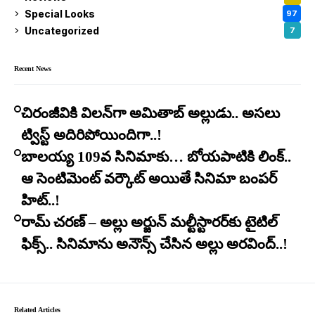
Special Looks
97
Uncategorized
7
Recent News
చిరంజీవికి విలన్‌గా అమితాబ్ అల్లుడు.. అసలు
ట్విస్ట్ అదిరిపోయిందిగా..!
బాలయ్య 109వ సినిమాకు… బోయపాటికి లింక్..
ఆ సెంటిమెంట్ వర్కౌట్ అయితే సినిమా బంపర్
హిట్..!
రామ్ చరణ్ – అల్లు అర్జున్ మల్టీస్టారర్​కు టైటిల్
ఫిక్స్.. సినిమాను అనౌన్స్ చేసిన అల్లు అరవింద్..!
Related Articles