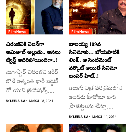
Film News
Film News
చిరంజీవికి విలన్‌గా
బాలయ్య 109వ
అమితాబ్ అల్లుడు.. అసలు
సినిమాకు… బోయపాటికి
ట్విస్ట్ అదిరిపోయిందిగా..!
లింక్.. ఆ సెంటిమెంట్
వర్కౌట్ అయితే సినిమా
మెగాస్టార్ చిరంజీవి కెరీర్
బంపర్ హిట్..!
లోనే అత్యంత భారీ బడ్జెట్
తెలుగు చిత్ర పరిశ్రమలోని
తో యువి క్రియేషన్స్
అందరు హీరోలూ భారీ
రూపొందిస్తున్న
BY
LEELA SAI
MARCH 18, 2024
ప్రాజెక్టులను చేస్తూ
విశ్వంభర...
దూసుకుపోతోన్నారు.
BY
LEELA SAI
MARCH 14, 2024
అందులో కొందరు