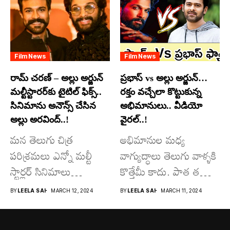
మాత్రమే...
Film News
Film News
రామ్ చరణ్ – అల్లు అర్జున్
ప్రభాస్ vs అల్లు అర్జున్…
మల్టీస్టారర్​కు టైటిల్ ఫిక్స్..
రక్తం వచ్చేలా కొట్టుకున్న
సినిమాను అనౌన్స్ చేసిన
అభిమానులు.. వీడియో
అల్లు అరవింద్..!
వైరల్..!
మన తెలుగు చిత్ర
అభిమానుల మధ్య
పరిశ్రమలు ఎన్నో మల్టీ
వాగ్యుద్ధాలు తెలుగు వాళ్ళకి
స్టార్లర్ సినిమాలు
కొత్తేమీ కాదు. పాత తరం
వచ్చాయి.. కొన్ని సినిమాలు
నటుల నుంచి నేటి...
BY
LEELA SAI
MARCH 12, 2024
BY
LEELA SAI
MARCH 11, 2024
అయితే...