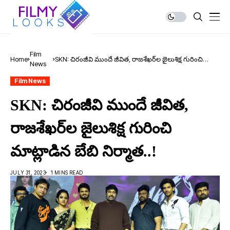
Film
Home
SKN: చిరంజీవి ముందే జీవిత‌, రాజ‌శేఖ‌ర్‌ల జైలుశిక్ష గురించి
News
మాట్లాడిన బేబి నిర్మాత‌..!
Film News
SKN: చిరంజీవి ముందే జీవిత‌,
రాజ‌శేఖ‌ర్‌ల జైలుశిక్ష గురించి
మాట్లాడిన బేబి నిర్మాత‌..!
JULY 31, 2023
1 MINS READ