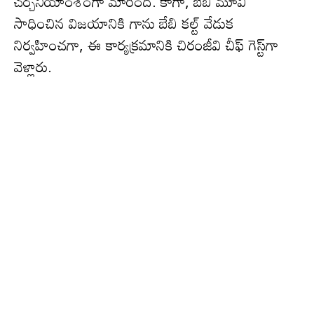
చ‌ర్చ‌నీయాంశంగా మారింది. కాగా, బేబి మూవీ
సాధించిన విజ‌యానికి గాను బేబి క‌ల్ట్ వేడుక
నిర్వ‌హించ‌గా, ఈ కార్య‌క్ర‌మానికి చిరంజీవి చీఫ్ గెస్ట్‌గా
వెళ్లారు.