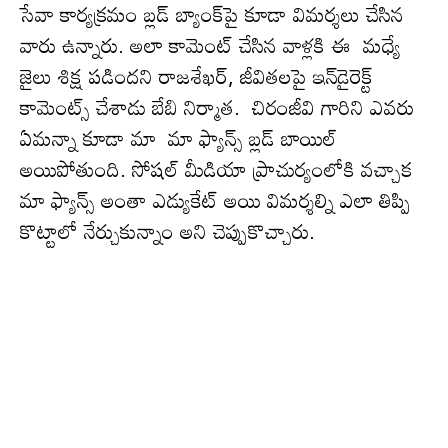
సేవా కార్య‌క్ర‌మం బ్లడ్ బ్యాంక్‌పై కూడా విమ‌ర్శ‌లు చేసిన
వారు ఉన్నారు. అలా కామెంట్ చేసిన వాళ్ల‌కి ఈ మ‌ధ్యే
జైలు శిక్ష ప‌డింద‌ని రాజ‌శేఖ‌ర్, జీవిత‌ల‌పై ఇన్‌డైరెక్ట్
కామెంట్స్ చేశాడు బేబి నిర్మాత‌. చిరంజీవి గారిని ఎవ‌రు
ఏమ‌న్నా కూడా మా మా ఫ్యాన్స్ బ్లడ్ బాయిల్
అయిపోతుంది. సోషల్ మీడియా ప్రాచుర్యంలోకి వ‌చ్చాక
మా ఫ్యాన్స్ అంతా ఎడ్యుకేట్ అయి విమర్శల్ని ఎలా తిప్పి
కొట్టాలో నేర్చుకున్నాం అని చెప్పుకొచ్చారు.