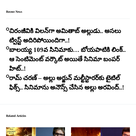
Recent News
చిరంజీవికి విలన్‌గా అమితాబ్ అల్లుడు.. అసలు
ట్విస్ట్ అదిరిపోయిందిగా..!
బాలయ్య 109వ సినిమాకు… బోయపాటికి లింక్..
ఆ సెంటిమెంట్ వర్కౌట్ అయితే సినిమా బంపర్
హిట్..!
రామ్ చరణ్ – అల్లు అర్జున్ మల్టీస్టారర్​కు టైటిల్
ఫిక్స్.. సినిమాను అనౌన్స్ చేసిన అల్లు అరవింద్..!
Related Articles