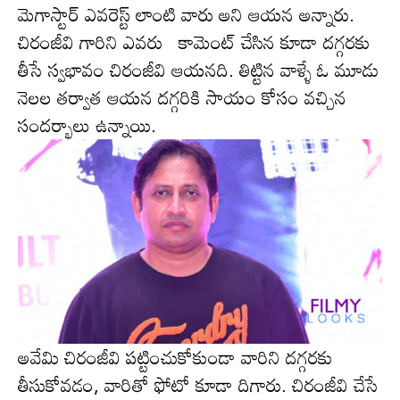
మెగాస్టార్ ఎవరెస్ట్ లాంటి వారు అని ఆయ‌న అన్నారు.
చిరంజీవి గారిని ఎవ‌రు కామెంట్ చేసిన కూడా దగ్గరకు
తీసే స్వభావం చిరంజీవి ఆయ‌న‌ది. తిట్టిన వాళ్ళే ఓ మూడు
నెలల తర్వాత ఆయన దగ్గరికి సాయం కోసం వ‌చ్చిన
సంద‌ర్భాలు ఉన్నాయి.
అవేమి చిరంజీవి ప‌ట్టించుకోకుండా వారిని ద‌గ్గ‌ర‌కు
తీసుకోవ‌డం, వారితో ఫోటో కూడా దిగారు. చిరంజీవి చేసే