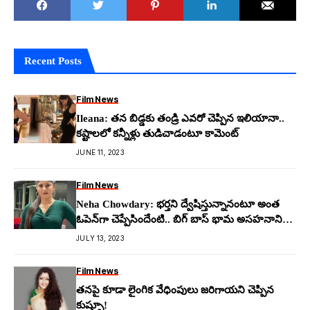
Recent Posts
Film News
Ileana: త‌న బిడ్డ‌కు తండ్రి ఎవ‌రో చెప్పిన ఇలియానా..
క‌ష్టాల‌లో కన్నీళ్లు తుడిచాడంటూ కామెంట్
JUNE 11, 2023
Film News
Neha Chowdary: భ‌ర్త‌ని ద్వేషిస్తున్నానంటూ అంత
ఓపెన్‌గా చెప్పేసిందేంటి.. బిగ్ బాస్ భామ అస‌హ‌నానికి
కార‌ణం?
JULY 13, 2023
Film News
తనపై కూడా లైంగిక వేధింపులు జరిగాయని చెప్పిన
కుష్బూ!