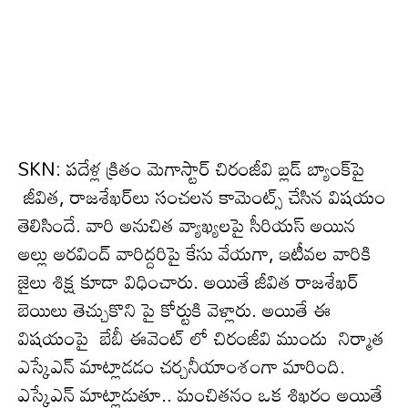
SKN: ప‌దేళ్ల క్రితం మెగాస్టార్ చిరంజీవి బ్ల‌డ్ బ్యాంక్‌పై
జీవిత‌, రాజ‌శేఖ‌ర్‌లు సంచ‌ల‌న కామెంట్స్ చేసిన విష‌యం
తెలిసిందే. వారి అనుచిత వ్యాఖ్య‌ల‌పై సీరియ‌స్ అయిన
అల్లు అర‌వింద్ వారిద్ద‌రిపై కేసు వేయ‌గా, ఇటీవ‌ల వారికి
జైలు శిక్ష కూడా విధించారు. అయితే జీవిత రాజశేఖర్
బెయిలు తెచ్చుకొని పై కోర్టుకి వెళ్లారు. అయితే ఈ
విష‌యంపై బేబీ ఈవెంట్ లో చిరంజీవి ముందు నిర్మాత
ఎస్కేఎన్ మాట్లాడ‌డం చ‌ర్చ‌నీయాంశంగా మారింది.
ఎస్కేఎన్ మాట్లాడుతూ.. మంచితనం ఒక శిఖరం అయితే