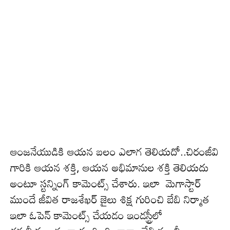
ఆంజనేయుడికి ఆయన బలం ఎలాగ తెలియ‌దో..చిరంజీవి
గారికి ఆయన శక్తి, ఆయన అభిమానుల శక్తి తెలియదు
అంటూ స్ట‌న్నింగ్ కామెంట్స్ చేశారు. ఇలా మెగాస్టార్
ముందే జీవిత రాజశేఖర్ జైలు శిక్ష గురించి బేబి నిర్మాత
ఇలా ఓపెన్ కామెంట్స్ చేయ‌డం ఇండ‌స్ట్రీలో