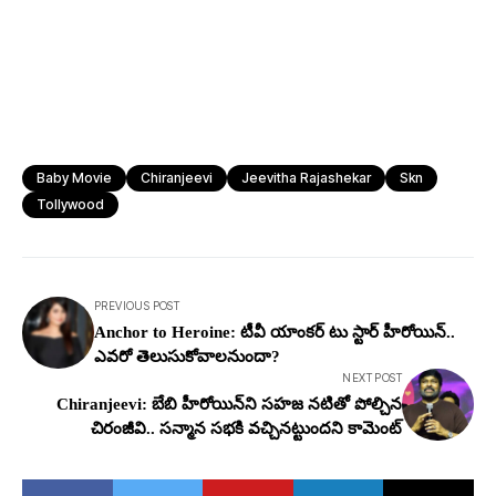
Baby Movie
Chiranjeevi
Jeevitha Rajashekar
Skn
Tollywood
PREVIOUS POST
Anchor to Heroine: టీవీ యాంకర్ టు స్టార్ హీరోయిన్..
ఎవరో తెలుసుకోవాలనుందా?
NEXT POST
Chiranjeevi: బేబి హీరోయిన్‌ని స‌హ‌జ న‌టితో పోల్చిన
చిరంజీవి.. సన్మాన స‌భ‌కి వ‌చ్చిన‌ట్టుంద‌ని కామెంట్