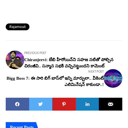
Rajamouli
PREVIOUS POST
Chiranjeevi: బేబి హీరోయిన్‌ని స‌హ‌జ న‌టితో పోల్చిన
చిరంజీవి.. సన్మాన స‌భ‌కి వ‌చ్చిన‌ట్టుంద‌ని కామెంట్
NEXT POST
Bigg Boss 7: ఈ సారి బిగ్ బాస్‌లో ఇన్ని మార్పులా.. వీకెంట్
ఎలిమినేష‌న్ కాకుండా..!
Recent Posts