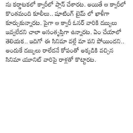
ను కర్ణాటకలో క్వారీలో ప్లాన్ చేశారట. అయితే ఆ క్వారీలో
కొంతమంది కూలీలు.. షూటింగ్ టైమ్ లో ఖాళీగా
కూర్చుకున్నారట. పైగా ఆ క్వారీ ఓనర్ వారికి డబ్బులు
ఇవ్వలేదని చాలా అసంతృప్తిగా ఉన్నారట. ఏం చేయాలో
తెలియక.. ఇదిగో ఈ సినిమా వల్లే మా పని పోయిందని..
అందుకే డబ్బులు రాలేదనే కోపంతో అక్కడికి వచ్చిన
సినిమా యూనిట్ వారిపై రాళ్లతో కొట్టారట.