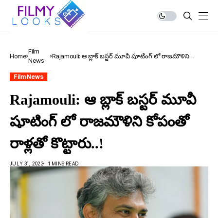
Film
Home
Rajamouli: ఆ బ్లాక్ బస్టర్ మూవీ షూటింగ్ లో రాజమౌళిని
News
కోపంతో రాళ్లతో కొట్టారు..!
Film News
Rajamouli: ఆ బ్లాక్ బస్టర్ మూవీ
షూటింగ్ లో రాజమౌళిని కోపంతో
రాళ్లతో కొట్టారు..!
JULY 31, 2023
1 MINS READ