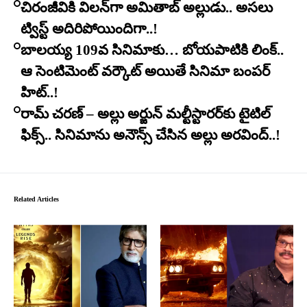
చిరంజీవికి విలన్‌గా అమితాబ్ అల్లుడు.. అసలు
ట్విస్ట్ అదిరిపోయిందిగా..!
బాలయ్య 109వ సినిమాకు… బోయపాటికి లింక్..
ఆ సెంటిమెంట్ వర్కౌట్ అయితే సినిమా బంపర్
హిట్..!
రామ్ చరణ్ – అల్లు అర్జున్ మల్టీస్టారర్​కు టైటిల్
ఫిక్స్.. సినిమాను అనౌన్స్ చేసిన అల్లు అరవింద్..!
Related Articles