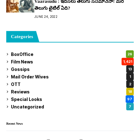
Vaarasudu : ఇదసలు తెలుగు సినిమానేనా! మరి
తెలుగు టైటిల్ ఏది?
JUNE 24, 2022
Categories
BoxOffice
26
Film News
1,421
Gossips
13
Mail Order Wives
1
OTT
2
Reviews
18
Special Looks
97
Uncategorized
7
Recent News