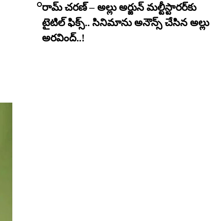
రామ్ చరణ్ – అల్లు అర్జున్ మల్టీస్టారర్​కు
టైటిల్ ఫిక్స్.. సినిమాను అనౌన్స్ చేసిన అల్లు
అరవింద్..!