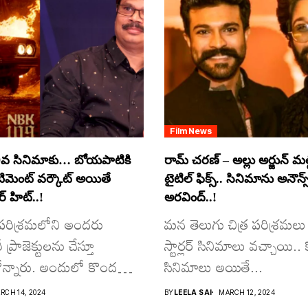
Film News
వ సినిమాకు… బోయపాటికి
రామ్ చరణ్ – అల్లు అర్జున్ మల్టీ
ంటిమెంట్ వర్కౌట్ అయితే
టైటిల్ ఫిక్స్.. సినిమాను అనౌన్స
 హిట్..!
అరవింద్..!
ర పరిశ్రమలోని అందరు
మన తెలుగు చిత్ర పరిశ్రమలు 
్రాజెక్టులను చేస్తూ
స్టార్లర్ సినిమాలు వచ్చాయి.. క
న్నారు. అందులో కొందరు
సినిమాలు అయితే...
RCH 14, 2024
BY
LEELA SAI
MARCH 12, 2024