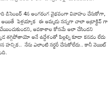
డాది డిసెంబర్‌ 4న అంగరంగ వైభవంగా వివాహం చేసుకోగా,
అయితే పెళ్లయ్యాక ఈ అమ్మ‌డు సన్నగా చాలా అట్రాక్టివ్ గా
్జరీ చేయించుకుందని, అవకాశాల కోసమే అలా చేసిందని
ఎక్కడ తగ్గిపోతాయో అనే ఉద్దేశంతో పిల్లల్ని కూడా కనడం లేదు
ిన హ‌న్సిక‌.. నేను ఎలాంటి సర్జరీ చేసుకోలేదు.. కానీ వెయిట్
ంది.