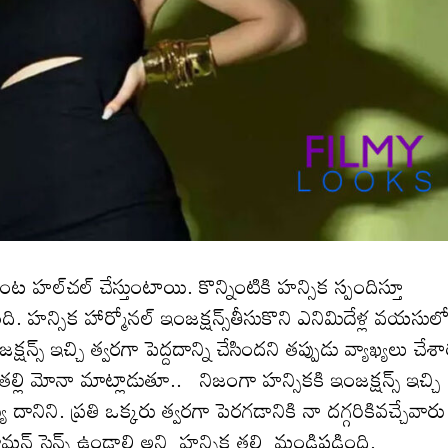
ింట హ‌ల్‌చ‌ల్ చేస్తుంటాయి. కొన్నింటికి హ‌న్సిక స్పందిస్తూ
ి. హ‌న్సిక హార్మోనల్‌ ఇంజక్షన్స్‌తీసుకొని ఎనిమిదేళ్ల వయసుల
్‌ ఇచ్చి త్వరగా పెద్దదాన్ని చేసిందని త‌ప్పుడు వ్యాఖ్య‌లు చేశా
 తల్లి మోనా మాట్లాడుతూ.. నిజంగా హన్సికకి ఇంజక్షన్స్ ఇచ్చి
ిని. ప్రతి ఒక్కరు త్వరగా పెర‌గ‌డానికి నా దగ్గరికివచ్చేవారు
మన్ సెన్స్ ఉండాలి అని హన్సిక తల్లి మండిప‌డింది.