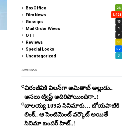
BoxOffice
26
Film News
1,421
Gossips
13
Mail Order Wives
1
OTT
2
Reviews
18
Special Looks
97
Uncategorized
7
Recent News
చిరంజీవికి విలన్‌గా అమితాబ్ అల్లుడు..
అసలు ట్విస్ట్ అదిరిపోయిందిగా..!
బాలయ్య 109వ సినిమాకు… బోయపాటికి
లింక్.. ఆ సెంటిమెంట్ వర్కౌట్ అయితే
సినిమా బంపర్ హిట్..!