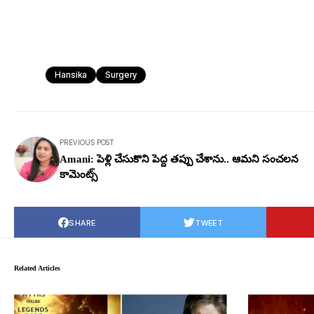
Hansika
Surgery
PREVIOUS POST
Amani: పెళ్లి చేసుకొని పెద్ద త‌ప్పు చేశాను.. ఆమ‌ని సంచ‌ల‌న
కామెంట్స్
SHARE
TWEET
Related Articles