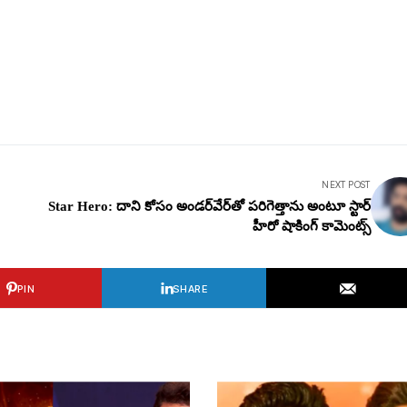
NEXT POST
Star Hero: దాని కోసం అండ‌ర్‌వేర్‌తో ప‌రిగెత్తాను అంటూ స్టార్
హీరో షాకింగ్ కామెంట్స్
PIN
SHARE