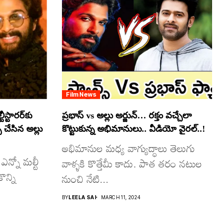
Film News
స్టారర్​కు
ప్రభాస్ vs అల్లు అర్జున్… రక్తం వచ్చేలా
్ చేసిన అల్లు
కొట్టుకున్న అభిమానులు.. వీడియో వైరల్..!
అభిమానుల మధ్య వాగ్యుద్ధాలు తెలుగు
ఎన్నో మల్టీ
వాళ్ళకి కొత్తేమీ కాదు. పాత తరం నటుల
ొన్ని
నుంచి నేటి...
BY
LEELA SAI
MARCH 11, 2024