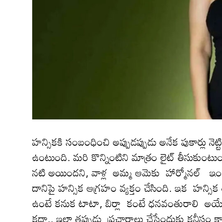
హన్సిక‌కి సంబంధించి అప్పుడ‌ప్పుడు అనేక పుకార్లు నెట్ట
ఉంటుంది. మ‌రి కొన్నింటిని మాత్రం లైట్ తీసుకుంటుంద
న‌టి అయింద‌ని, వాళ్ల అమ్మ ఆమెకు హార్మోనల్ ఇంజక్షన్స
దానిపై హన్సిక ఆగ్రహం వ్యక్తం చేసింది. ఇక హ‌న్సిక
ఉంటే క‌నుక టాటా, బిర్లా కంటే ధనవంతురాలి అయ్యే దాన
కదా.. ఇలా త‌ప్పుడు ప్రచారాలు చేసేందుకు కనీసం కా