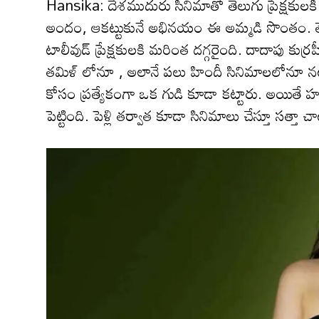
Hansika: దేశ‌ముదురు సినిమాతో తెలుగు ప్రేక్ష‌కుల‌కి 
అందం, ఆక‌ట్టుకునే అభిన‌యం ఈ అమ్మ‌డి సొంతం. తెలు
టాలీవుడ్ ప్రేక్ష‌కులకి మ‌రింత ద‌గ్గ‌రైంది. దాదాప
తమిళ్ లోనూ , అలానే ప‌లు హిందీ సినిమాల‌లోనూ న‌ట
కోసం ప్ర‌త్యేకంగా ఒక గుడి కూడా క‌ట్టారు. అయితే హ‌
పెట్టింది. పెళ్లి తర్వాత కూడా సినిమాలు చేస్తూ స‌త్తా 