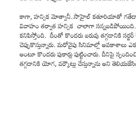
కాగా, హన్సిక మోత్వానీ..సొహైల్‌ కతూరియాతో గతే
వివాహం త‌ర్వాత హ‌న్సిక చాలాగా సన్నబడిపోయింది. 
కనిపిస్తోంది. దీంతో కొంద‌రు బరువు తగ్గడానికి సర
చెప్పుకొస్తున్నారు. మ‌రోవైపు సినిమాల్లో అవకాశాలు 
అంటూ కొంద‌రు పుకార్లు పుట్టించారు. దీనిపై స్పందించ
తగ్గడానికి యోగ, వర్కౌట్లు చేస్తున్నాను అని తెలియ‌జేసి