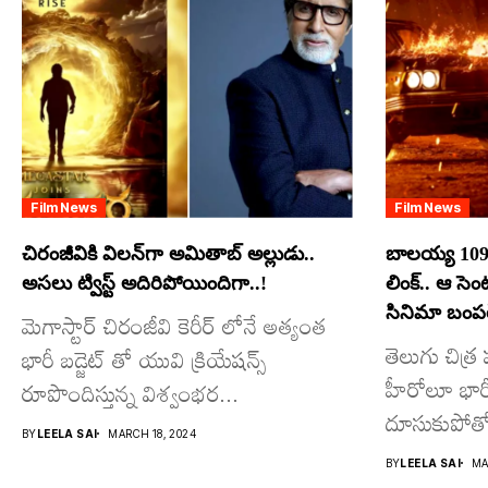
Film News
Film News
చిరంజీవికి విలన్‌గా అమితాబ్ అల్లుడు..
బాలయ్య 109
అసలు ట్విస్ట్ అదిరిపోయిందిగా..!
లింక్.. ఆ సె
సినిమా బంపర్
మెగాస్టార్ చిరంజీవి కెరీర్ లోనే అత్యంత
తెలుగు చిత్
భారీ బడ్జెట్ తో యువి క్రియేషన్స్
హీరోలూ భారీ ప
రూపొందిస్తున్న విశ్వంభర...
దూసుకుపోతో
BY
LEELA SAI
MARCH 18, 2024
మాత్రమే...
BY
LEELA SAI
MA