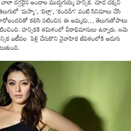
చాలా ద‌గ్గ‌రైన అందాల ముద్దుగుమ్మ హ‌న్సిక‌. చూడ చ‌క్క‌ని
గులో ‘మస్కా’, ‘బిల్లా’, ‘కందిరీగ’ వంటి సినిమాలు చేసి
ు కుర్రహీరోలందరితో కలిసి నటించిన ఈ అమ్మడు… తెలుగుతోపాటు
ించింది. హ‌న్సికకి త‌మిళంలో వీరాభిమానులు ఉన్నారు. ఆమె
న్సిక ఇటీవ‌ల పెళ్లి చేసుకొని వైవాహిక జీవితంలోకి అడుగు
చాటుతుంది.