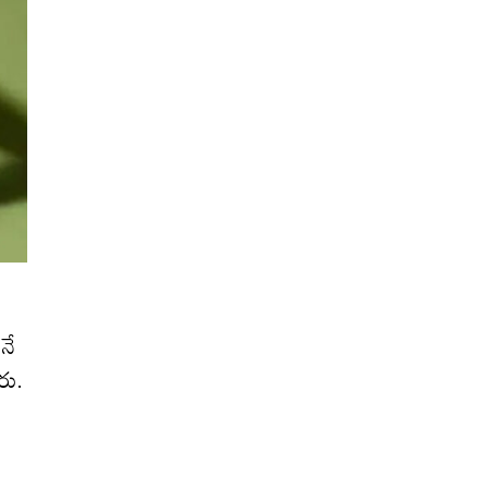
ోనే
రు.