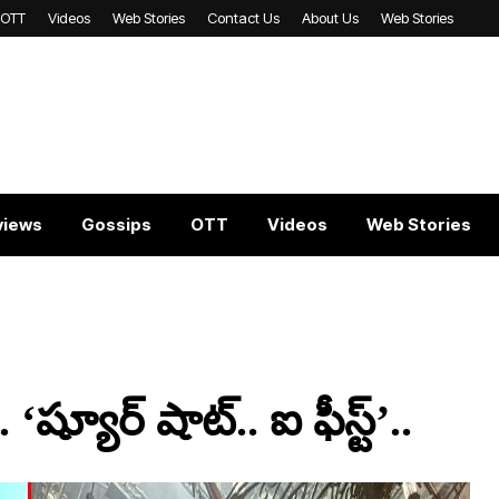
OTT
Videos
Web Stories
Contact Us
About Us
Web Stories
views
Gossips
OTT
Videos
Web Stories
‘ష్యూర్ షాట్.. ఐ ఫీస్ట్’..