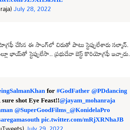
raja)
July 28, 2022
ోగ్రఫీ చేసిన ఈ సాంగ్‌లో చిరుతో పాటు స్టెప్పులేశారు సల్మాన్.
లూ భాయ్‌తో స్టెప్పులేసా.. ప్రభుదేవా బెస్ట్ కొరియోగ్రఫీ ఇచ్చారు.
ingSalmanKhan
for
#GodFather
@PDdancing
 sure shot Eye Feast!!
@jayam_mohanraja
aman
@SuperGoodFilms_
@KonidelaPro
aregamasouth
pic.twitter.com/mRjXRNhaJB
ruTweets)
July 29, 2022