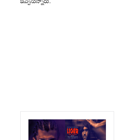
ఇవ్వనున్నారు.