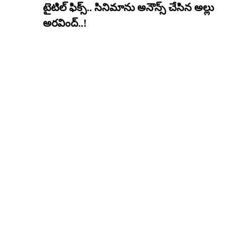
టైటిల్ ఫిక్స్.. సినిమాను అనౌన్స్ చేసిన అల్లు
అరవింద్..!