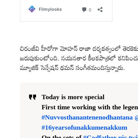
చిరంజీవి హీరోగా మోహన్ రాజా దర్శకత్వంలో తెరకెక్క
జరుపుకుంటోంది. నయనతార కీలకపాత్రలో కనిపించనున్న ఈ
మ్యూజిక్ సెన్సేషన్ థమన్ సంగీతమందిస్తున్నారు.
Today is more special
First time working with the legen
#Nuvvosthanantenenodhantana
#16yearsofunakkumenakkum
On the sets of
#Godfather
pic.t