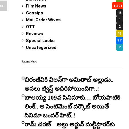
er
Film News
1,421
Gossips
13
Mail Order Wives
1
OTT
2
Reviews
18
Special Looks
97
Uncategorized
7
Recent News
చిరంజీవికి విలన్‌గా అమితాబ్ అల్లుడు..
అసలు ట్విస్ట్ అదిరిపోయిందిగా..!
బాలయ్య 109వ సినిమాకు… బోయపాటికి
లింక్.. ఆ సెంటిమెంట్ వర్కౌట్ అయితే
సినిమా బంపర్ హిట్..!
రామ్ చరణ్ – అల్లు అర్జున్ మల్టీస్టారర్​కు