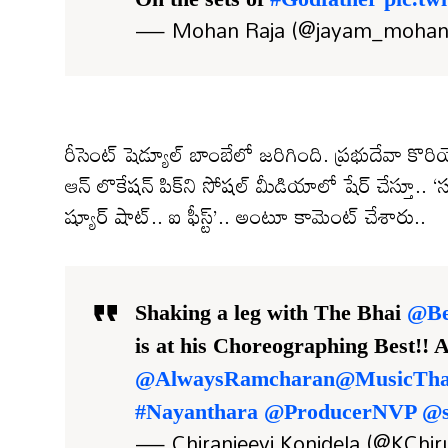
— Mohan Raja (@jayam_mohan
రీసెంట్ షెడ్యూల్ బాంబేలో జరిగింది. ప్రభుదేవా కొరియ
ఆన్ లొకేషన్ పిక్‌ని సోషల్ మీడియాలో షేర్ చేస్తూ.. ‘సల్
ష్యూర్ షాట్.. ఐ ఫీస్ట్’.. అంటూ కామెంట్ చేశారు..
Shaking a leg with The Bhai
@Be
is at his Choreographing Best!! A
@AlwaysRamcharan
@MusicTh
#Nayanthara
@ProducerNVP
@s
— Chiranjeevi Konidela (@KChi