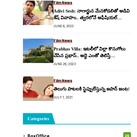
Film News
Adivi Sesh: నాగార్జున మేన‌కోడ‌లితో అడివి
శేష్ వివాహం.. త్వ‌ర‌లోనే అఫీషియ‌ల్
అనౌన్స్‌మెంట్
JUNE 6, 2023
Film News
Prabhas Villa: ఇట‌లీలో విల్లా కొనుగోలు
చేసిన ప్ర‌భాస్.. అద్దె ఎంతో తెలిస్తే
ఆశ్చ‌ర్య‌పోతారు..!
JUNE 26, 2023
Film News
తెలుగు పాటలకి స్టెప్పులేస్తున్న జపాన్ జంట!
JULY 1, 2021
Categories
BoxOffice
26