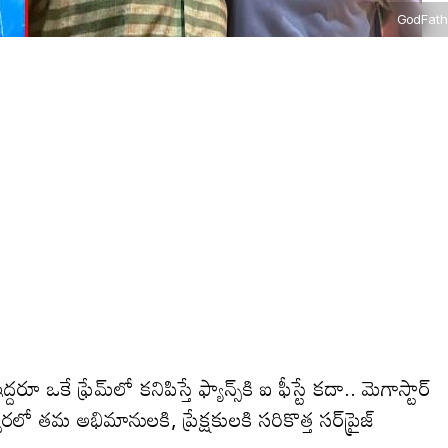
GodFath
ఒకే ఫ్రేమ్‌లో కనిపిస్తే ఫ్యాన్స్‌కి ఐ ఫీస్టే కదా.. మెగాస్టార్
వరలో తమ అభిమానులకి, ప్రేక్షకులకి సరికొత్త సర్‌ప్రైజ్