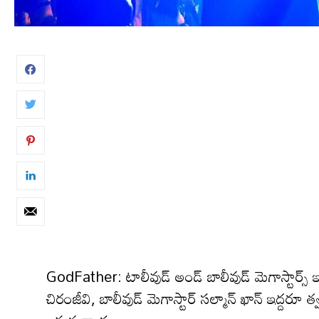
GodFather: టాలీవుడ్ అండ్ బాలీవుడ్ మెగాస్టార్స్ ఇద్దరూ 
చిరంజీవి, బాలీవుడ్ మెగాస్టార్ సల్మాన్ ఖాన్ ఇద్దరూ త్