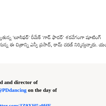
ుతున్న ‘లూసిఫర్’ రీమేక్ ‘గాడ్ ఫాదర్’ శరవేగంగా షూటింగ్
 చిత్రాన్ని ఎన్వీ ప్రసాద్, రామ్ చరణ్ నిర్మిస్తున్నారు. య
d and director of
@PDdancing
on the day of
witter.com/JZ9XH5a9HE