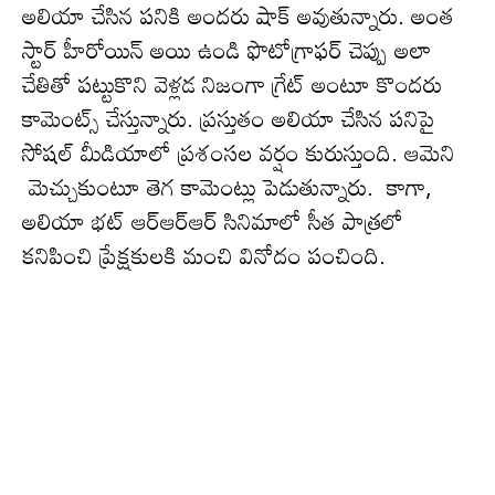
అలియా చేసిన ప‌నికి అంద‌రు షాక్ అవుతున్నారు. అంత
స్టార్ హీరోయిన్ అయి ఉండి ఫొటోగ్రాఫ‌ర్ చెప్పు అలా
చేతితో ప‌ట్టుకొని వెళ్ల‌డ నిజంగా గ్రేట్ అంటూ కొంద‌రు
కామెంట్స్ చేస్తున్నారు. ప్ర‌స్తుతం అలియా చేసిన ప‌నిపై
సోష‌ల్ మీడియాలో ప్ర‌శంస‌ల వ‌ర్షం కురుస్తుంది. ఆమెని
మెచ్చుకుంటూ తెగ‌ కామెంట్లు పెడుతున్నారు. కాగా,
అలియా భ‌ట్ ఆర్ఆర్ఆర్ సినిమాలో సీత పాత్ర‌లో
క‌నిపించి ప్రేక్ష‌కుల‌కి మంచి వినోదం పంచింది.