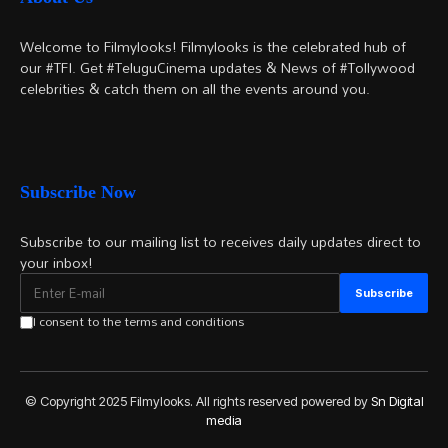
Welcome to Filmylooks! Filmylooks is the celebrated hub of
our #TFI. Get #TeluguCinema updates & News of #Tollywood
celebrities & catch them on all the events around you.
Subscribe Now
Subscribe to our mailing list to receives daily updates direct to
your inbox!
I consent to the terms and conditions
© Copyright 2025 Filmylooks. All rights reserved powered by
Sn Digital
media