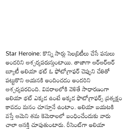
Star Heroine: కొన్ని సార్లు సెలబ్రిటీలు చేసే ప‌నులు
అంద‌రిని ఆశ్చ‌ర్య‌ప‌రుస్తుంటాయి. తాజాగా ఆర్ఆర్ఆర్
బ్యూటీ అలియా భ‌ట్ ఓ ఫోటోగ్రాఫ‌ర్ చెప్పుని చేతితో
ప‌ట్టుకొని ఆయ‌న‌కి అందించ‌డం అంద‌రిని
ఆశ్చ‌ర్య‌ప‌ర‌చింది. వివరాల‌లోకి వెళితే సాధార‌ణంగా
అలియా భ‌ట్ ఎక్క‌డ ఉంటే అక్క‌డ ఫొటోగ్రాఫ‌ర్స్ ప్ర‌త్య‌క్షం
కావ‌డం మ‌నం చూస్తూనే ఉంటాం. అలియా బ‌య‌ట‌కి
వ‌స్తే ఆమెని తమ కెమెరాల‌లో బంధించేందుకు వారు
చాలా ఆస‌క్తి చూపుతుంటారు. రీసెంట్‌గా అలియా