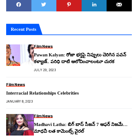
Recent Posts
Film News
Pawan Kalyan: రోజా భ‌ర్తపై నిప్పులు చెరిగిన ప‌వ‌న్
క‌ళ్యాణ్.. ప‌రిధి దాటి ఆలోచించాలంటూ చుర‌క‌
JULY 29, 2023
Film News
Interracial Relationships Celebrities
JANUARY 8, 2023
Film News
Madhavi Latha: బిగ్ బాస్ సీజ‌న్ 7 ఆఫ‌ర్ నిజ‌మే…
మాధ‌వీ ల‌త కామెంట్స్ వైర‌ల్