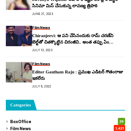
సినిమా మిస్ చేసుకున్న లావ‌ణ్య త్రిపాఠి
JUNE 21, 2023
Film News
Chiranjeevi: ఆ ప‌ని చేసినందుకు రామ్ చ‌ర‌ణ్‌ని
బెల్ట్‌తో చిత‌క్కొట్టిన చిరంజీవి.. అంత త‌ప్పు ఏం
చేశాడు..!
JULY 13, 2023
Film News
Editor Gautham Raju : ప్రముఖ ఎడిటర్ గౌతంరాజు
ఇకలేరు
JULY 6, 2022
Categories
BoxOffice
26
Film News
1,421