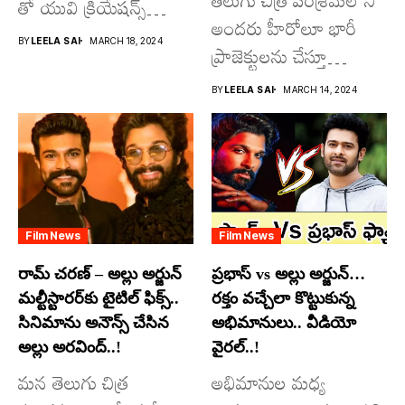
తో యువి క్రియేషన్స్
అందరు హీరోలూ భారీ
రూపొందిస్తున్న
BY
LEELA SAI
MARCH 18, 2024
ప్రాజెక్టులను చేస్తూ
విశ్వంభర...
దూసుకుపోతోన్నారు.
BY
LEELA SAI
MARCH 14, 2024
అందులో కొందరు
మాత్రమే...
Film News
Film News
రామ్ చరణ్ – అల్లు అర్జున్
ప్రభాస్ vs అల్లు అర్జున్…
మల్టీస్టారర్​కు టైటిల్ ఫిక్స్..
రక్తం వచ్చేలా కొట్టుకున్న
సినిమాను అనౌన్స్ చేసిన
అభిమానులు.. వీడియో
అల్లు అరవింద్..!
వైరల్..!
మన తెలుగు చిత్ర
అభిమానుల మధ్య