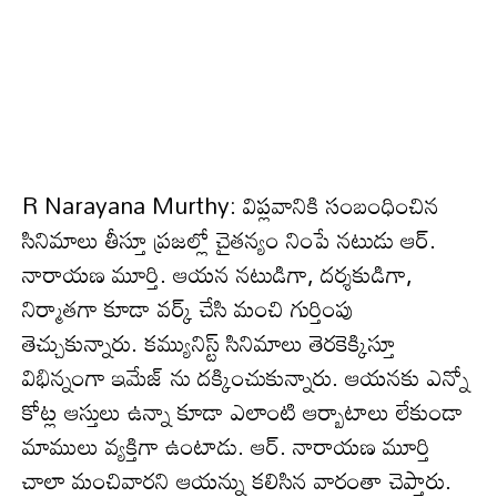
R Narayana Murthy: విప్లవానికి సంబంధించిన
సినిమాలు తీస్తూ ప్రజల్లో చైతన్యం నింపే నటుడు ఆర్.
నారాయణ మూర్తి. ఆయన నటుడిగా, దర్శకుడిగా,
నిర్మాతగా కూడా వర్క్ చేసి మంచి గుర్తింపు
తెచ్చుకున్నారు. కమ్యునిస్ట్ సినిమాలు తెరకెక్కిస్తూ
విభిన్నంగా ఇమేజ్ ను దక్కించుకున్నారు. ఆయనకు ఎన్నో
కోట్ల ఆస్తులు ఉన్నా కూడా ఎలాంటి ఆర్బాటాలు లేకుండా
మాములు వ్యక్తిగా ఉంటాడు. ఆర్. నారాయణ మూర్తి
చాలా మంచివారని ఆయన్ను కలిసిన వారంతా చెప్తారు.