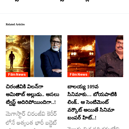
Related Articles
Film News
Film News
చిరంజీవికి విలన్‌గా
బాలయ్య 109వ
అమితాబ్ అల్లుడు.. అసలు
సినిమాకు… బోయపాటికి
ట్విస్ట్ అదిరిపోయిందిగా..!
లింక్.. ఆ సెంటిమెంట్
వర్కౌట్ అయితే సినిమా
మెగాస్టార్ చిరంజీవి కెరీర్
బంపర్ హిట్..!
లోనే అత్యంత భారీ బడ్జెట్
తెలుగు చిత్ర పరిశ్రమలోని