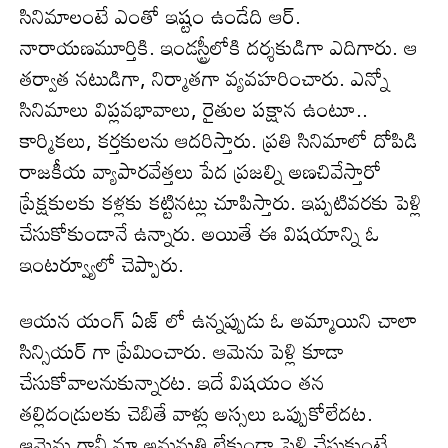
సినిమాలంటే ఎంతో ఇష్టం ఉండేది ఆర్.
నారాయణమూర్తికి. ఇండస్ట్రీలోకి దర్శకుడిగా ఎదిగారు. ఆ
తర్వాత నటుడిగా, నిర్మాతగా వ్యవహరించారు. ఎన్నో
సినిమాలు విప్లవభావాలు, రైతుల పక్షాన ఉంటూ..
కార్మికలు, కర్తకులను ఆదరిస్తారు. ప్రతి సినిమాలో దోపిడి
రాజకీయ వ్యాపారవేత్తలు పేద ప్రజల్ని అణచివేస్తారో
ప్రేక్షకులకు కళ్లకు కట్టినట్లు చూపిస్తారు. ఇప్పటివరకు పెళ్లి
చేసుకోకుండానే ఉన్నారు. అయితే ఈ విషయాన్ని ఓ
ఇంటర్వ్యూలో చెప్పారు.
ఆయన యంగ్ ఏజ్ లో ఉన్నప్పుడు ఓ అమ్మాయిని చాలా
సిన్సియర్ గా ప్రేమించారు. ఆమెను పెళ్లి కూడా
చేసుకోవాలనుకున్నారట. ఇదే విషయం తన
తల్లిదండ్రులకు చెబితే వాళ్లు అస్సలు ఒప్పుకోలేదట.
ఆమెను గానీ మా అనుమతి లేకుండా పెళ్లి చేసుకుంటే