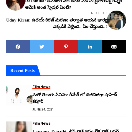
Rashmika: డిసెంబ‌ర్ నెల అంటే ప‌డి చ‌చ్చిపోతున్న ర‌ష్మిక‌..
ఆమెకి అంత స్పెష‌ల్ ఏంటి?
NEXT POST
Uday Kiran: ఉద‌య్ కిర‌ణ్ మ‌ర‌ణం త‌ర్వాత ఆయ‌న భార్య
ఎక్క‌డికి వెళ్లింది.. ఏం చేస్తుంది..!
Recent Posts
Film News
మరో తెలుగు సినిమా రీమేక్ లో బిజీబిజీగా షాహిద్
కపూర్
JUNE 24, 2021
Film News
Lavanya Tripathi: లిప్ లాక్ ఇష్టం లేక బ్లాక్ బ‌స్ట‌ర్