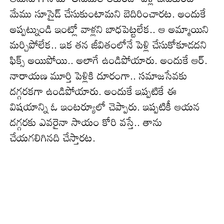
మేము సూసైడ్ చేసుకుంటామని బెదిరించారట. అందుకే
అప్పట్నుండి ఇంట్లో వాళ్లని బాధపెట్టలేక.. ఆ అమ్మాయిని
మర్చిపోలేక.. ఇక తన జీవితంలోనే పెళ్లి చేసుకోకూడదని
ఫిక్స్ అయిపోయి.. అలాగే ఉండిపోయారు. అందుకే ఆర్.
నారాయణ మూర్తి పెళ్లికి దూరంగా.. సమాజసేవకు
దగ్గరకగా ఉండిపోయారు. అందుకే ఇప్పటికే ఈ
విషయాన్ని ఓ ఇంటర్యూలో చెప్పారు. ఇప్పటికీ ఆయన
దగ్గరకు ఎవరైనా సాయం కోరి వస్తే.. తాను
చేయగలిగినది చేస్తారట.