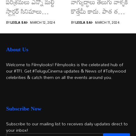
పరిశ్రమలు ఎన్నో మల్టీ
వాగ్యుద్ధాలు తెలుగు వాళ్ళకి
స్టార్లర్ సినిమాలు
కొత్తేమీ కాదు. పాత తరం
వచ్చాయి.. కొన్ని సినిమాలు
నటుల నుంచి నేటి...
BY
LEELA SAI
MARCH 12, 2024
BY
LEELA SAI
MARCH 11, 2024
అయితే...
About Us
Welcome to Filmylooks! Filmylooks is the celebrated hub of
our #TFI. Get #TeluguCinema updates & News of #Tollywood
celebrities & catch them on all the events around you.
Subscribe Now
Subscribe to our mailing list to receives daily updates direct to
your inbox!