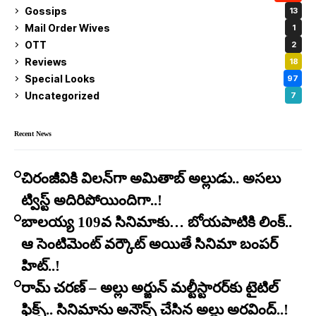
Gossips
13
Mail Order Wives
1
OTT
2
Reviews
18
Special Looks
97
Uncategorized
7
Recent News
చిరంజీవికి విలన్‌గా అమితాబ్ అల్లుడు.. అసలు
ట్విస్ట్ అదిరిపోయిందిగా..!
బాలయ్య 109వ సినిమాకు… బోయపాటికి లింక్..
ఆ సెంటిమెంట్ వర్కౌట్ అయితే సినిమా బంపర్
హిట్..!
రామ్ చరణ్ – అల్లు అర్జున్ మల్టీస్టారర్​కు టైటిల్
ఫిక్స్.. సినిమాను అనౌన్స్ చేసిన అల్లు అరవింద్..!