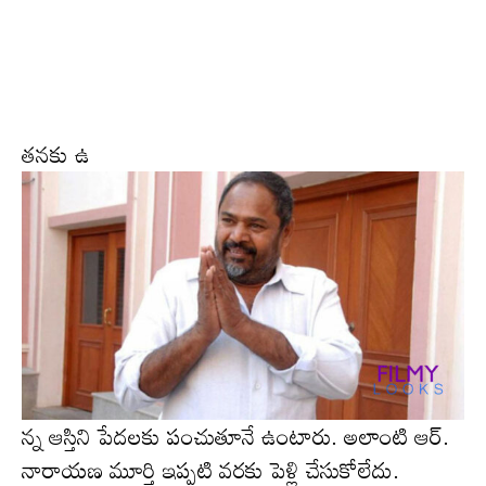
తనకు ఉ
న్న ఆస్తిని పేదలకు పంచుతూనే ఉంటారు. అలాంటి ఆర్.
నారాయణ మూర్తి ఇప్పటి వరకు పెళ్లి చేసుకోలేదు.