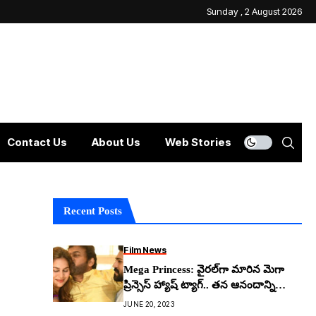
Sunday , 2 August 2026
Contact Us
About Us
Web Stories
Recent Posts
Film News
Mega Princess: వైర‌ల్‌గా మారిన మెగా
ప్రిన్సెస్ హ్యాష్ ట్యాగ్.. త‌న ఆనందాన్ని
వ్య‌క్త‌ప‌ర‌చిన చిరు
JUNE 20, 2023