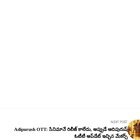
NEXT POST
Adipurush OTT: సినిమానే రిలీజ్ కాలేదు, అప్పుడే ఆదిపురుష్
ఓటీటీ అప్‌డేట్ ఇచ్చిన మేక‌ర్స్