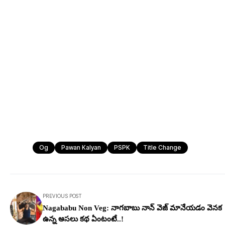
Og
Pawan Kalyan
PSPK
Title Change
PREVIOUS POST
Nagababu Non Veg: నాగ‌బాబు నాన్ వెజ్ మానేయ‌డం వెనక
ఉన్న అస‌లు క‌థ ఏంటంటే..!