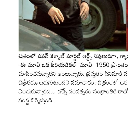
చిత్రంలో పవన్ క‌ళ్యాణ్ మార్షల్ ఆర్ట్స్ నిపుణుడిగా, గ్యా
ఈ మూవీ ఒక పీరియడికల్ మూవీ 1950 ప్రాంతంలో నడ
చూపించ‌నున్నార‌ని అంటున్నారు. ప్ర‌స్తుతం సినిమాకి 
చిత్రీక‌ర‌ణ జ‌రుగుతుంద‌ని స‌మాచారం. చిత్రంంలో ఒక
ఎంచుకున్నార‌ట‌.. వచ్చే సంవత్సరం సంక్రాంతికి రాబోత
సంస్థ నిర్మిస్తుంది.