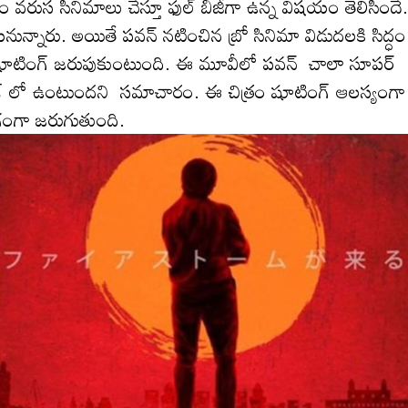
ుతం వ‌రుస సినిమాలు చేస్తూ ఫుల్ బిజీగా ఉన్న విష‌యం తెలిసిందే.
ున్నారు. అయితే ప‌వ‌న్ న‌టించిన బ్రో సినిమా విడుద‌ల‌కి సిద్ధం
చిత్రం షూటింగ్ జ‌రుపుకుంటుంది. ఈ మూవీలో పవన్ చాలా సూపర్
 రేంజ్ లో ఉంటుందని స‌మాచారం. ఈ చిత్రం షూటింగ్ ఆల‌స్యంగా
వేగంగా జ‌రుగుతుంది.