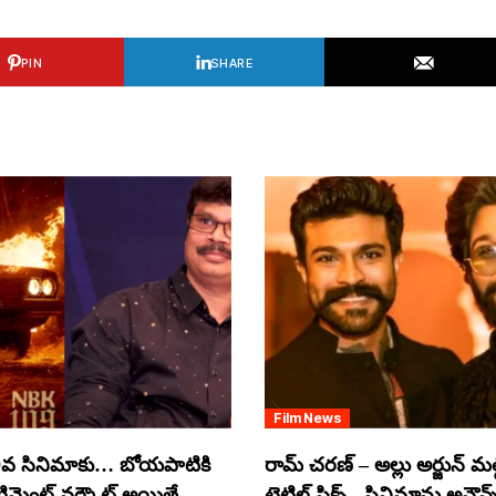
PIN
SHARE
Film News
వ సినిమాకు… బోయపాటికి
రామ్ చరణ్ – అల్లు అర్జున్ మల్టీ
ంటిమెంట్ వర్కౌట్ అయితే
టైటిల్ ఫిక్స్.. సినిమాను అనౌన్స