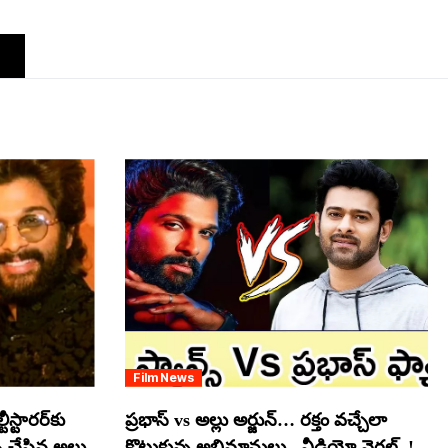
Film News
స్టారర్​కు
ప్రభాస్ vs అల్లు అర్జున్… రక్తం వచ్చేలా
్ చేసిన అల్లు
కొట్టుకున్న అభిమానులు.. వీడియో వైరల్..!