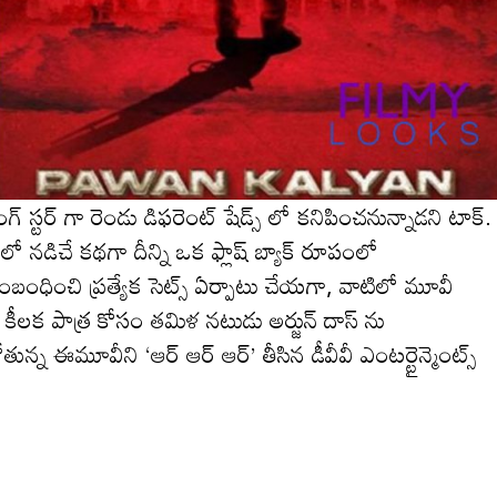
ంగ్‌ స్టర్‌ గా రెండు డిఫరెంట్ షేడ్స్ లో కనిపించ‌నున్నాడ‌ని టాక్.
ిచే కథగా దీన్ని ఒక ఫ్లాష్ బ్యాక్ రూపంలో
సంబంధించి ప్ర‌త్యేక సెట్స్ ఏర్పాటు చేయ‌గా, వాటిలో మూవీ
 కీలక పాత్ర కోసం తమిళ నటుడు అర్జున్ దాస్‌ ను
ున్న ఈమూవీని ‘ఆర్ ఆర్ ఆర్’ తీసిన డీవీవీ ఎంటర్టైన్మెంట్స్