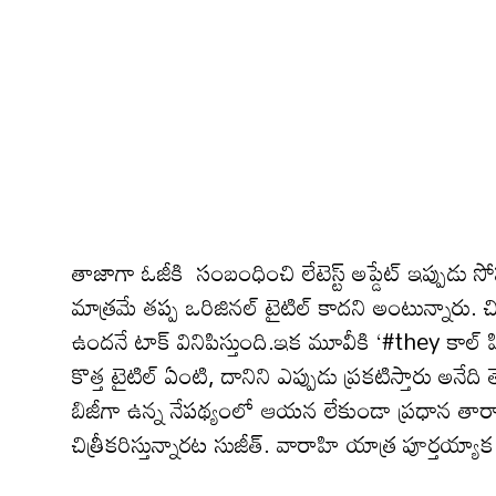
తాజాగా ఓజీకి సంబంధించి లేటెస్ట్ అప్డేట్ ఇప్పుడు సోష
మాత్ర‌మే త‌ప్ప ఒరిజిన‌ల్ టైటిల్ కాద‌ని అంటున్నారు
ఉందనే టాక్ వినిపిస్తుంది.ఇక మూవీకి ‘#they కాల్ హ
కొత్త టైటిల్ ఏంటి, దానిని ఎప్పుడు ప్ర‌క‌టిస్తారు అనే
బిజీగా ఉన్న నేప‌థ్యంలో ఆయ‌న‌ లేకుండా ప్రధాన తా
చిత్రీకరిస్తున్నారట సుజీత్. వారాహి యాత్ర పూర్త‌య్యా