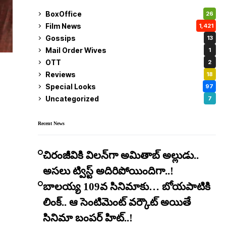
BoxOffice
26
Film News
1,421
Gossips
13
Mail Order Wives
1
OTT
2
Reviews
18
Special Looks
97
Uncategorized
7
Recent News
చిరంజీవికి విలన్‌గా అమితాబ్ అల్లుడు..
అసలు ట్విస్ట్ అదిరిపోయిందిగా..!
బాలయ్య 109వ సినిమాకు… బోయపాటికి
లింక్.. ఆ సెంటిమెంట్ వర్కౌట్ అయితే
సినిమా బంపర్ హిట్..!