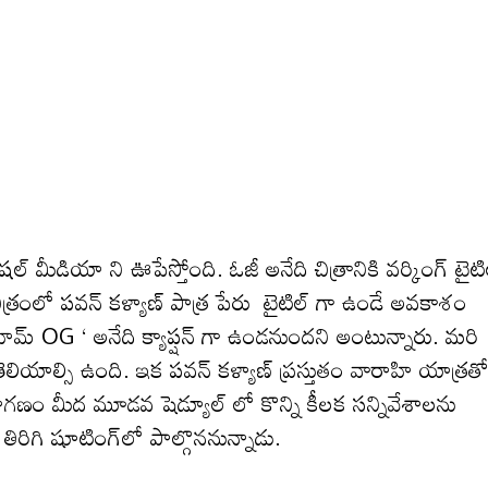
ల్ మీడియా ని ఊపేస్తోంది. ఓజీ అనేది చిత్రానికి వ‌ర్కింగ్ టైటి
. చిత్రంలో పవన్ కళ్యాణ్ పాత్ర పేరు టైటిల్ గా ఉండే అవకాశం
ిమ్ OG ‘ అనేది క్యాప్షన్ గా ఉండ‌నుంద‌ని అంటున్నారు. మ‌రి
ది తెలియాల్సి ఉంది. ఇక పవన్ కళ్యాణ్ ప్ర‌స్తుతం వారాహి యాత్ర‌త
రాగణం మీద మూడవ షెడ్యూల్ లో కొన్ని కీలక సన్నివేశాలను
క తిరిగి షూటింగ్‌లో పాల్గొననున్నాడు.