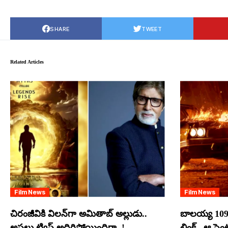
SHARE
TWEET
Related Articles
Film News
Film News
చిరంజీవికి విలన్‌గా అమితాబ్ అల్లుడు..
బాలయ్య 109
అసలు ట్విస్ట్ అదిరిపోయిందిగా..!
లింక్.. ఆ సె