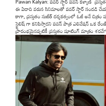
Pawan Kalyan: ప‌వ‌ర్ స్టార్ ప‌వ‌న్ క‌ళ్యాణ్ ప్ర‌స్త
ఈ ఏడాది వ‌రుస సినిమాల‌తో ప‌వ‌ర్ స్టార్ సంద‌డి చేయ‌న
కాగా, ప్ర‌స్తుతం సుజీత్ ద‌ర్శ‌క‌త్వంలో ఓజీ అనే 
స్టైలిష్ గా కనిపిస్తాడని పవన్ పాత్ర ఎలివేషన్ ఒక
ప్రారంభ‌మైన‌ప్ప‌టికీ ప్ర‌స్తుతం షూటింగ్ మాత్రం శ‌ర‌