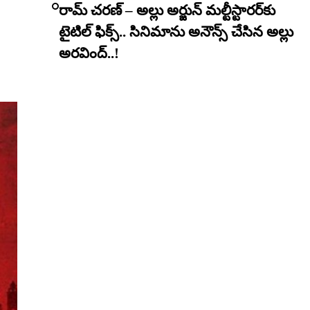
రామ్ చరణ్ – అల్లు అర్జున్ మల్టీస్టారర్​కు
టైటిల్ ఫిక్స్.. సినిమాను అనౌన్స్ చేసిన అల్లు
అరవింద్..!