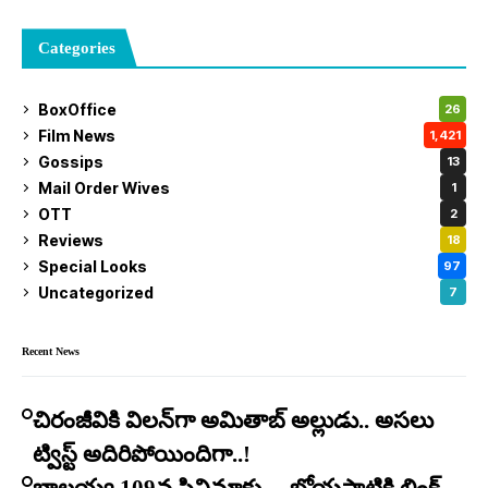
Categories
BoxOffice
26
Film News
1,421
Gossips
13
Mail Order Wives
1
OTT
2
Reviews
18
Special Looks
97
Uncategorized
7
Recent News
చిరంజీవికి విలన్‌గా అమితాబ్ అల్లుడు.. అసలు
ట్విస్ట్ అదిరిపోయిందిగా..!