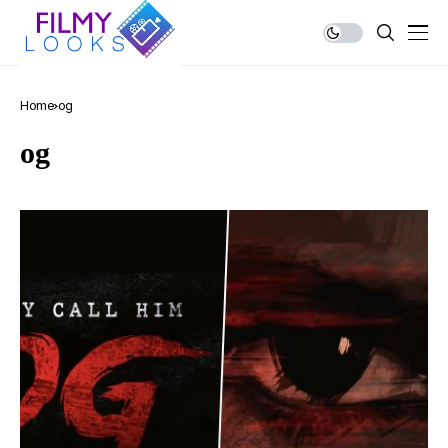
Home
og
og