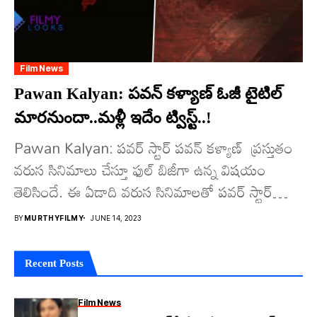
Film News
Pawan Kalyan: ప‌వ‌న్ క‌ళ్యాణ్ ఓజీ టైటిల్
మార‌నుందా..మ‌ళ్లీ ఇదేం ట్విస్ట్..!
Pawan Kalyan: ప‌వ‌ర్ స్టార్ ప‌వ‌న్ క‌ళ్యాణ్ ప్ర‌స్తుతం
వ‌రుస సినిమాలు చేస్తూ ఫుల్ బిజీగా ఉన్న విష‌యం
తెలిసిందే. ఈ ఏడాది వ‌రుస సినిమాల‌తో ప‌వ‌ర్ స్టార్
సంద‌డి చేయ‌నున్నారు....
BY
MURTHYFILMY
JUNE 14, 2023
Recent Posts
Film News