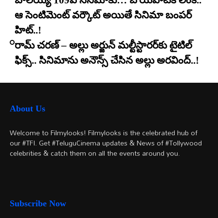
బాలయ్య 109వ సినిమాకు… బోయపాటికి లింక్..
ఆ సెంటిమెంట్ వర్కౌట్ అయితే సినిమా బంపర్
హిట్..!
రామ్ చరణ్ – అల్లు అర్జున్ మల్టీస్టారర్​కు టైటిల్
ఫిక్స్.. సినిమాను అనౌన్స్ చేసిన అల్లు అరవింద్..!
About Us
Welcome to Filmylooks! Filmylooks is the celebrated hub of
our #TFI. Get #TeluguCinema updates & News of #Tollywood
celebrities & catch them on all the events around you.
Subscribe Now