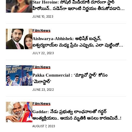
Star Heroine: సోష‌ల్ మీడియాకి దూరంగా స్టార్
హీరోయిన్.. స‌డెన్‌గా ఇలాంటి నిర్ణ‌యం తీసుకోవ‌డానికి
కార‌ణం?
JUNE 10, 2023
Film News
Aishwarya-Abhishek: అభిషేక్ బచ్చన్,
ఐశ్వర్య‌రాయ్‌ల మ‌ధ్య ప్రేమ ఎప్పుడు, ఎలా పుట్టిందో
తెలుసా?
JULY 22, 2023
Film News
Pakka Commercial : ‘మ్యాచో స్టార్’ కోసం
‘మెగాస్టార్’
JUNE 23, 2022
Film News
Gaddar: నేడు ప్ర‌భుత్వ లాంఛ‌నాల‌తో గద్ధ‌ర్
అంత్య‌క్రియ‌లు.. ఆయ‌న మృతికి అస‌లు కార‌ణ‌మిదే..!
AUGUST 7, 2023