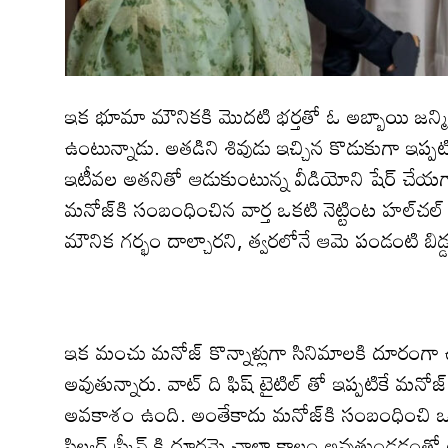
ఇక భూమా మౌనిక‌కి మొద‌టి భ‌ర్త‌తో ఓ అబ్బాయి జ‌న్మించ‌
ఉంటున్నాడు. అత‌డిని శివుడు ఇచ్చిన కొడుకుగా ఇప్
ఇటీవ‌ల అత‌నితో ఆడుకుంటున్న వీడియోని షేర్ చేయ‌
మ‌నోజ్‌కి సంబంధించిన వార్త ఒక‌టి నెట్టింట హ‌ల్‌చ‌ల్ చే
మౌనిక గర్భం దాల్చారని, త్వ‌ర‌లోనే ఆమె పండంటి బిడ్డ‌కు 
ఇక మంచు మనోజ్ కొన్నాళ్లుగా సినిమాల‌కి దూరంగా ఉం
అవుతున్నారు. వాట్ ది ఫిష్ టైటిల్ తో ఇప్ప‌టికే మనోజ్
అవ‌కాశం ఉంది. అంతేకాదు మనోజ్‌కి సంబంధించి ఒకటి
సిల్వర్ స్క్రీన్ కి దూరమై చాలా కాలం అవుతుండ‌డంతో