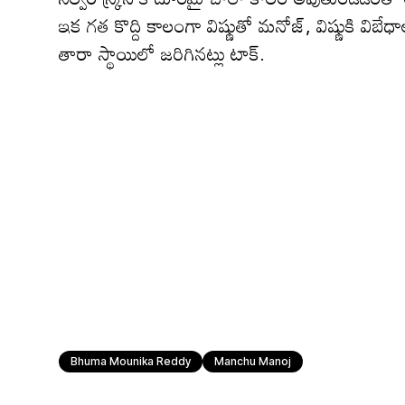
ఇక గ‌త కొద్ది కాలంగా విష్ణుతో మనోజ్, విష్ణుకి విబే
తారా స్థాయిలో జరిగినట్లు టాక్.
Bhuma Mounika Reddy
Manchu Manoj