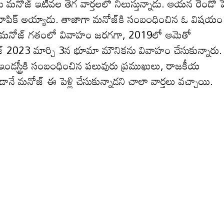
 ఇటీవ‌ల తెగ వార్త‌ల‌లో నిలుస్తున్నాడు. ఆయ‌న రెండో పెళ్
టాపిక్ అయ్యాడు. తాజాగా మ‌నోజ్‌కి సంబంధించిన ఓ విష‌యం
మంచు మ‌నోజ్ గ‌తంలో వివాహం జ‌ర‌గ‌గా, 2019లో ఆమెతో
నోజ్ 2023 మార్చి 3న భూమా మౌనికను వివాహం చేసుకున్నారు.
 ఇండ‌స్ట్రీకి సంబంధించిన ప‌లువురు ప్రముఖులు, రాజ‌కీయ
డానే మనోజ్ ఈ పెళ్లి చేసుకున్నాడ‌ని చాలా వార్త‌లు వచ్చాయి.