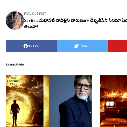
PREVIOUS POST
Savitri: మహానటి సావిత్రిని దారుణంగా దెబ్బతీసిని సినిమా ఏద
తెలుసా?
SHARE
TWEET
Related Articles