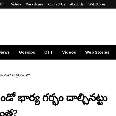
OTT
Videos
Web Stories
Contact Us
About Us
Web Stories
views
Gossips
OTT
Videos
Web Stories
. ఇందులో వాస్త‌వ‌మెంత‌?
 భార్య గ‌ర్భం దాల్చిన‌ట్టు
ెంత‌?