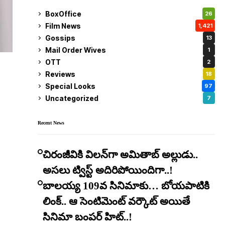
BoxOffice
26
Film News
1,421
Gossips
13
Mail Order Wives
1
OTT
2
Reviews
18
Special Looks
97
Uncategorized
7
Recent News
చిరంజీవికి విలన్‌గా అమితాబ్ అల్లుడు..
అసలు ట్విస్ట్ అదిరిపోయిందిగా..!
బాలయ్య 109వ సినిమాకు… బోయపాటికి
లింక్.. ఆ సెంటిమెంట్ వర్కౌట్ అయితే
సినిమా బంపర్ హిట్..!