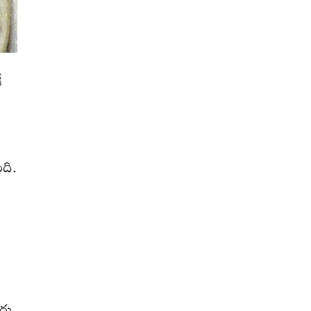
ే
ంది.
రు.