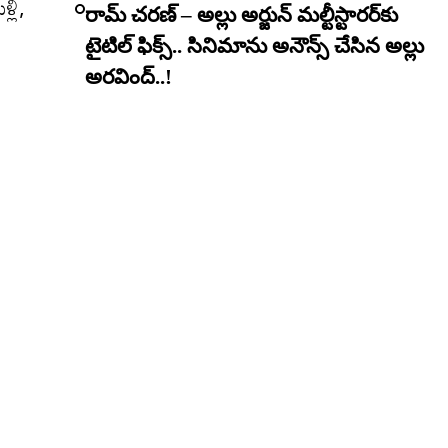
లి,
రామ్ చరణ్ – అల్లు అర్జున్ మల్టీస్టారర్​కు
టైటిల్ ఫిక్స్.. సినిమాను అనౌన్స్ చేసిన అల్లు
అరవింద్..!