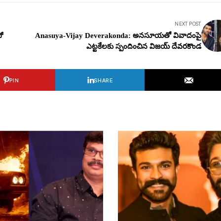
NEXT POST
ో
Anasuya-Vijay Deverakonda: అన‌సూయ‌తో వివాదంపై
ఎట్ట‌కేల‌కు స్పందించిన విజ‌య్ దేవ‌ర‌కొండ‌
PIN
SHARE