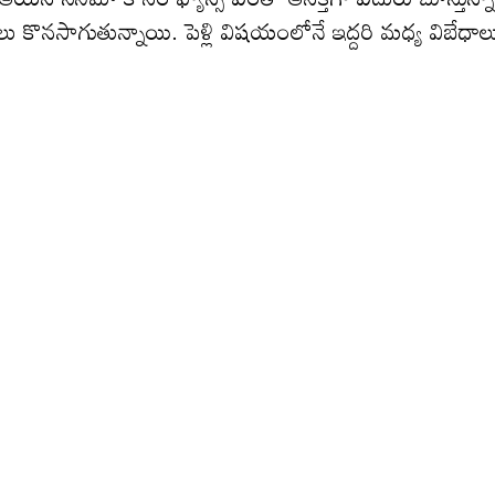
ధాలు కొనసాగుతున్నాయి. పెళ్లి విష‌యంలోనే ఇద్దరి మధ్య విబేధాల