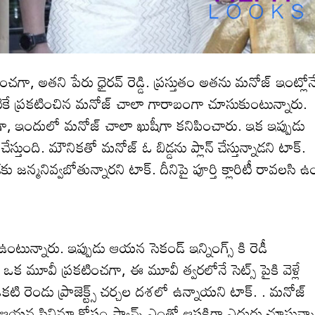
గా, అత‌ని పేరు ధైర‌వ్ రెడ్డి. ప్ర‌స్తుతం అత‌ను మ‌నోజ్ ఇంట్లోన
పటికే ప్రకటించిన మ‌నోజ్ చాలా గారాబంగా చూసుకుంటున్నారు.
గా, ఇందులో మ‌నోజ్ చాలా ఖుషీగా క‌నిపించారు. ఇక ఇప్పుడు
స్తుంది. మౌనిక‌తో మనోజ్ ఓ బిడ్డ‌ను ప్లాన్ చేస్తున్నాడ‌ని టాక్.
జ‌న్మ‌నివ్వ‌బోతున్నార‌ని టాక్. దీనిపై పూర్తి క్లారిటీ రావ‌ల‌సి ఉ
టున్నారు. ఇప్పుడు ఆయ‌న సెకండ్ ఇన్నింగ్స్ కి రెడీ
 ఒక మూవీ ప్రకటించ‌గా, ఈ మూవీ త్వ‌ర‌లోనే సెట్స్ పైకి వెళ్లే
 రెండు ప్రాజెక్ట్స్ చర్చల దశలో ఉన్నాయని టాక్. . మనోజ్
 ఆయ‌న సినిమా కోసం ఫ్యాన్స్ ఎంతో ఆస‌క్తిగా ఎదురు చూస్తున్నా