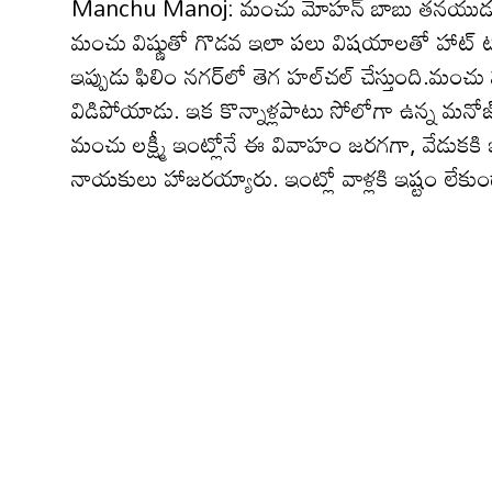
Manchu Manoj: మంచు మోహ‌న్ బాబు త‌నయుడు మ‌నోజ్
మంచు విష్ణుతో గొడ‌వ ఇలా పలు విష‌యాల‌తో హాట్ 
ఇప్పుడు ఫిలిం న‌గ‌ర్‌లో తెగ హ‌ల్‌చ‌ల్ చేస్తుంది.
విడిపోయాడు. ఇక కొన్నాళ్ల‌పాటు సోలోగా ఉన్న మ‌
మంచు లక్ష్మీ ఇంట్లోనే ఈ వివాహం జ‌ర‌గ‌గా, వేడుక‌కి
నాయ‌కులు హాజ‌ర‌య్యారు. ఇంట్లో వాళ్ల‌కి ఇష్టం లేకుం