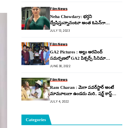
Film News
Neha Chowdary: భ‌ర్త‌ని
ద్వేషిస్తున్నానంటూ అంత ఓపెన్‌గా
చెప్పేసిందేంటి.. బిగ్ బాస్ భామ
JULY 13, 2023
అస‌హ‌నానికి కార‌ణం?
Film News
GA2 Pictures : అల్లు అరవింద్
సమర్పణలో GA2 పిక్చర్స్ సినిమా
ప్రారంభం..
JUNE 30, 2022
Film News
Ram Charan : మెగా పవర్‌స్టార్ అంటే
మామూలుగా ఉండదు మరి.. షర్ట్ కాస్ట్
ఎంతో తెలుసా!
JULY 4, 2022
Categories