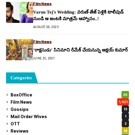
Film News
Varun Tej’s Wedding: వ‌రుణ్ తేజ్ పెళ్లికి టాలీవుడ్
నుండి ఆ జంట‌కి మాత్ర‌మే ఆహ్వానం..!
AUGUST 26, 2023
Film News
‘రాక్షసుడు’ సినిమాని రీమేక్ చేయనున్న అక్షయ్ కుమార్
JUNE 25, 2021
Categories
BoxOffice
26
Film News
1,421
Gossips
13
Mail Order Wives
1
OTT
2
Reviews
18