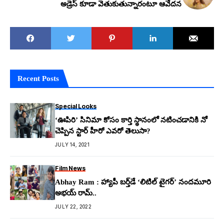
అడ్రెస్ కూడా వెతుకుతున్నారంటూ ఆవేద‌న‌
Recent Posts
Special Looks
‘ఊపిరి’ సినిమా కోసం కార్తి స్థానంలో నటించడానికి నో
చెప్పిన స్టార్ హీరో ఎవరో తెలుసా?
JULY 14, 2021
Film News
Abhay Ram : హ్యాపీ బర్త్‌డే ‘లిటిల్ టైగర్’ నందమూరి
అభయ్ రామ్..
JULY 22, 2022