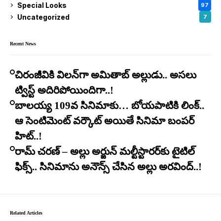
Special Looks
97
Uncategorized
7
Recent News
చిరంజీవికి విలన్‌గా అమితాబ్ అల్లుడు.. అసలు
ట్విస్ట్ అదిరిపోయిందిగా..!
బాలయ్య 109వ సినిమాకు… బోయపాటికి లింక్..
ఆ సెంటిమెంట్ వర్కౌట్ అయితే సినిమా బంపర్
హిట్..!
రామ్ చరణ్ – అల్లు అర్జున్ మల్టీస్టారర్​కు టైటిల్
ఫిక్స్.. సినిమాను అనౌన్స్ చేసిన అల్లు అరవింద్..!
Related Articles