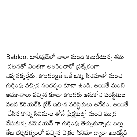
Babloo: టాలీవుడ్‌లో చాలా మంది క‌మెడీయ‌న్స త‌మ
న‌ట‌న‌తో ఎంత‌గా అల‌రించారో ప్ర‌త్యేకంగా
చెప్ప‌నక్క‌ర్లేదు. కొంద‌రికైతే ఒకే ఒక్క సినిమాతో మంచి
గుర్తింపు వ‌చ్చిన సంద‌ర్భం కూడా ఉంది. అయితే మంచి
అవ‌కాశాలు వ‌చ్చిన కూడా కొంద‌రు అనుకోని ప‌రిస్థితుల
వ‌ల‌న కెరియ‌ర్‌కి బ్రేక్ ఇచ్చిన ప‌రిస్థితులు అనేకం. అయితే
చేసిన కొన్ని సినిమాల తోనే ప్రేక్షకుల్లో మంచి ముద్ర
వేసుకున్న కమెడియన్ గా గుర్తింపు తెచ్చుకున్నాడు బబ్లు.
తేజ దర్శకత్వంలో వచ్చిన చిత్రం సినిమా ద్వారా ఇండస్ట్రీకి