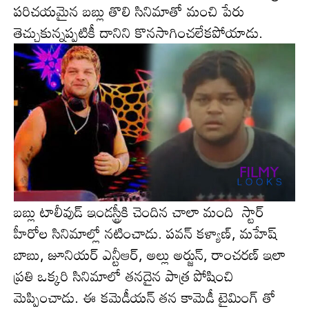
పరిచయమైన బబ్లు తొలి సినిమాతో మంచి పేరు
తెచ్చుకున్న‌ప్ప‌టికీ దానిని కొన‌సాగించ‌లేక‌పోయాడు.
బ‌బ్లు టాలీవుడ్ ఇండ‌స్ట్రీకి చెందిన చాలా మంది స్టార్
హీరోల సినిమాల్లో నటించాడు. పవన్ కళ్యాణ్, మహేష్
బాబు, జూనియర్ ఎన్టీఆర్, అల్లు అర్జున్, రాంచరణ్ ఇలా
ప్రతి ఒక్కరి సినిమాలో త‌న‌దైన పాత్ర పోషించి
మెప్పించాడు. ఈ క‌మెడీయ‌న్ త‌న‌ కామెడీ టైమింగ్ తో