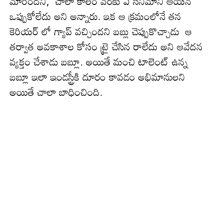
మారింద‌ని, చాలా కాలం వరకు ఏ సినిమాని ఆయన
ఒప్పుకోలేదు అని అన్నారు. ఇక ఆ క్ర‌మంలోనే త‌న‌
కెరియర్ లో గ్యాప్ వచ్చిందని బబ్లు చెప్పుకొచ్చాడు ఆ
తర్వాత అవకాశాల కోసం ట్రై చేసిన రాలేదు అని ఆవేద‌న
వ్య‌క్తం చేశాడు బ‌బ్లూ. అయితే మంచి టాలెంట్ ఉన్న
బ‌బ్లూ ఇలా ఇండస్ట్రీకి దూరం కావ‌డం అభిమానుల‌ని
అయితే చాలా బాధించింది.