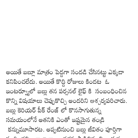
అయితే బ‌బ్లూ మాత్రం పెద్ద‌గా సంద‌డి చేసిన‌ట్టు ఎక్క‌డా
క‌నిపించ‌లేదు. అయితే కొద్ది రోజులు కింద‌ట ఓ
ఇంటర్వ్యూలో బబ్లు తన పర్సనల్ లైఫ్ కి సంబంధించిన
కొన్ని విషయాలు చెప్పుకొచ్చి అంద‌రిని ఆశ్చ‌ర్య‌ప‌రిచారు.
బబ్లు కెరియర్ పీక్ రేంజ్ లో కొనసాగుతున్న
సమయంలోనే అతనికి ఎంతో ఇష్టమైన తండ్రి
కన్నుమూసార‌ట‌. అప్పటినుంచి బబ్లు జీవితం పూర్తిగా