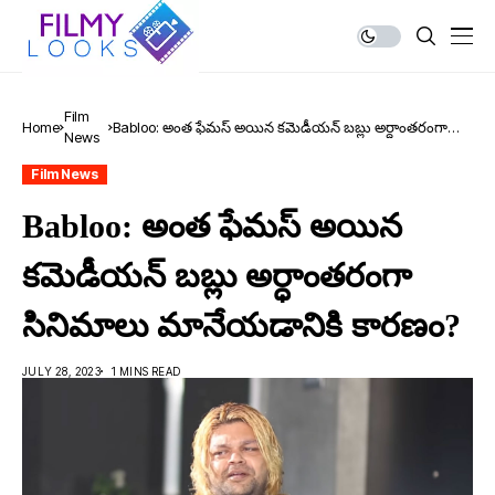
Film
Home
Babloo: అంత ఫేమ‌స్ అయిన క‌మెడీయ‌న్ బ‌బ్లు అర్ధాంత‌రంగా
News
సినిమాలు మానేయ‌డానికి కార‌ణం?
Film News
Babloo: అంత ఫేమ‌స్ అయిన
క‌మెడీయ‌న్ బ‌బ్లు అర్ధాంత‌రంగా
సినిమాలు మానేయ‌డానికి కార‌ణం?
JULY 28, 2023
1 MINS READ