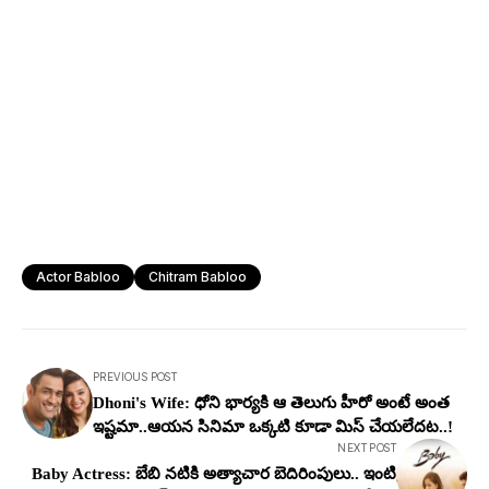
Actor Babloo
Chitram Babloo
PREVIOUS POST
Dhoni's Wife: ధోని భార్య‌కి ఆ తెలుగు హీరో అంటే అంత
ఇష్ట‌మా..ఆయన సినిమా ఒక్క‌టి కూడా మిస్ చేయలేదట‌..!
NEXT POST
Baby Actress: బేబి న‌టికి అత్యాచార బెదిరింపులు.. ఇంటి