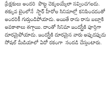
ప్రేక్షకులు అందరి పొట్ట చెక్కలయ్యేలా నవ్వించగ‌లడు.
త‌క్కువ టైంలోనే స్టార్ హీరోల సినిమాల్లో కనిపించడంతో
అందరికీ గుర్తుండిపోయాడు. అయితే రాను రాను బ‌బ్లూకి
అవ‌కాశాలు త‌గ్గాయి. దాంతో సినిమా ఇండస్ట్రీకి పూర్తిగా
దూరమైపోయాడు. ఇండ‌స్ట్రీకి దూర‌మైన వారు అప్పుడ‌ప్పుడు
సోష‌ల్ మీడియాలో ఏదో ర‌కంగా సంద‌డి చేస్తుంటారు.