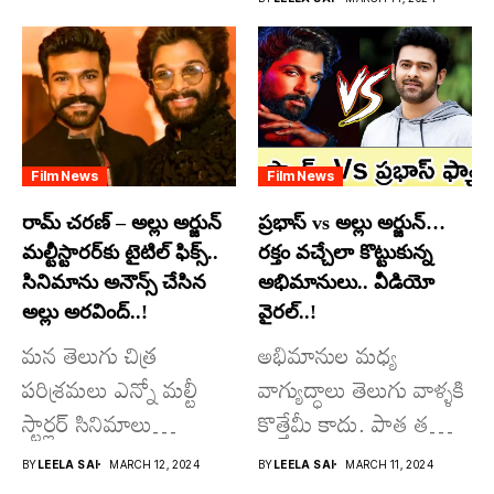
అందులో కొందరు
మాత్రమే...
Film News
Film News
రామ్ చరణ్ – అల్లు అర్జున్
ప్రభాస్ vs అల్లు అర్జున్…
మల్టీస్టారర్​కు టైటిల్ ఫిక్స్..
రక్తం వచ్చేలా కొట్టుకున్న
సినిమాను అనౌన్స్ చేసిన
అభిమానులు.. వీడియో
అల్లు అరవింద్..!
వైరల్..!
మన తెలుగు చిత్ర
అభిమానుల మధ్య
పరిశ్రమలు ఎన్నో మల్టీ
వాగ్యుద్ధాలు తెలుగు వాళ్ళకి
స్టార్లర్ సినిమాలు
కొత్తేమీ కాదు. పాత తరం
వచ్చాయి.. కొన్ని సినిమాలు
నటుల నుంచి నేటి...
BY
LEELA SAI
MARCH 12, 2024
BY
LEELA SAI
MARCH 11, 2024
అయితే...