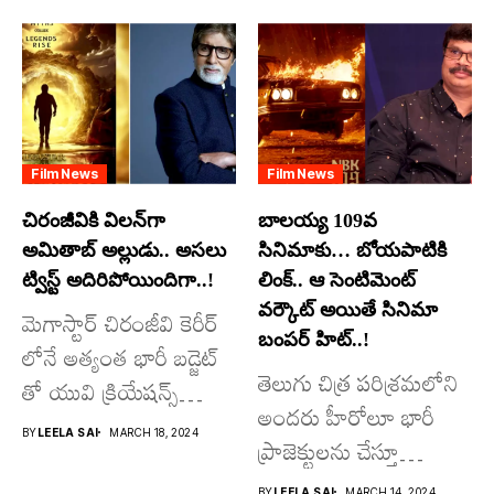
Film News
Film News
చిరంజీవికి విలన్‌గా
బాలయ్య 109వ
అమితాబ్ అల్లుడు.. అసలు
సినిమాకు… బోయపాటికి
ట్విస్ట్ అదిరిపోయిందిగా..!
లింక్.. ఆ సెంటిమెంట్
వర్కౌట్ అయితే సినిమా
మెగాస్టార్ చిరంజీవి కెరీర్
బంపర్ హిట్..!
లోనే అత్యంత భారీ బడ్జెట్
తెలుగు చిత్ర పరిశ్రమలోని
తో యువి క్రియేషన్స్
అందరు హీరోలూ భారీ
రూపొందిస్తున్న
BY
LEELA SAI
MARCH 18, 2024
ప్రాజెక్టులను చేస్తూ
విశ్వంభర...
దూసుకుపోతోన్నారు.
BY
LEELA SAI
MARCH 14, 2024