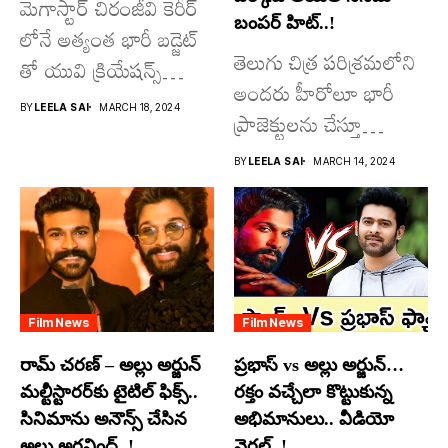
మెగాస్టార్ చిరంజీవి కెరీర్
బంపర్ హిట్..!
లోనే అత్యంత భారీ బడ్జెట్
తెలుగు చిత్ర పరిశ్రమలోని
తో యువి క్రియేషన్స్
అందరు హీరోలూ భారీ
రూపొందిస్తున్న
BY
LEELA SAI
MARCH 18, 2024
ప్రాజెక్టులను చేస్తూ
విశ్వంభర...
దూసుకుపోతోన్నారు.
BY
LEELA SAI
MARCH 14, 2024
అందులో కొందరు
మాత్రమే...
Film News
Film News
రామ్ చరణ్ – అల్లు అర్జున్
ప్రభాస్ vs అల్లు అర్జున్…
మల్టీస్టారర్​కు టైటిల్ ఫిక్స్..
రక్తం వచ్చేలా కొట్టుకున్న
సినిమాను అనౌన్స్ చేసిన
అభిమానులు.. వీడియో
అల్లు అరవింద్..!
వైరల్..!