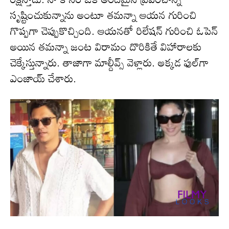
సృష్టించుకున్నాను అంటూ త‌మన్నా ఆయ‌న గురించి
గొప్ప‌గా చెప్పుకొచ్చింది. ఆయ‌న‌తో రిలేష‌న్ గురించి ఓపెన్
అయిన త‌మ‌న్నా జంట విరామం దొరికితే విహారాలకు
చెక్కేస్తున్నారు. తాజాగా మాల్దీవ్స్ వెళ్లారు. అక్క‌డ ఫుల్‌గా
ఎంజాయ్ చేశారు.