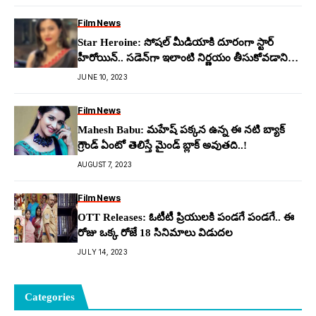
Film News
Star Heroine: సోష‌ల్ మీడియాకి దూరంగా స్టార్
హీరోయిన్.. స‌డెన్‌గా ఇలాంటి నిర్ణ‌యం తీసుకోవ‌డానికి
కార‌ణం?
JUNE 10, 2023
Film News
Mahesh Babu: మ‌హేష్ ప‌క్క‌న ఉన్న ఈ న‌టి బ్యాక్
గ్రౌండ్ ఏంటో తెలిస్తే మైండ్ బ్లాక్ అవుత‌ది..!
AUGUST 7, 2023
Film News
OTT Releases: ఓటీటీ ప్రియులకి పండగే పండ‌గే.. ఈ
రోజు ఒక్క రోజే 18 సినిమాలు విడుద‌ల‌
JULY 14, 2023
Categories