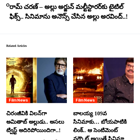
రామ్ చరణ్ – అల్లు అర్జున్ మల్టీస్టారర్​కు టైటిల్
ఫిక్స్.. సినిమాను అనౌన్స్ చేసిన అల్లు అరవింద్..!
Related Articles
Film News
Film News
చిరంజీవికి విలన్‌గా
బాలయ్య 109వ
అమితాబ్ అల్లుడు.. అసలు
సినిమాకు… బోయపాటికి
ట్విస్ట్ అదిరిపోయిందిగా..!
లింక్.. ఆ సెంటిమెంట్
వర్కౌట్ అయితే సినిమా