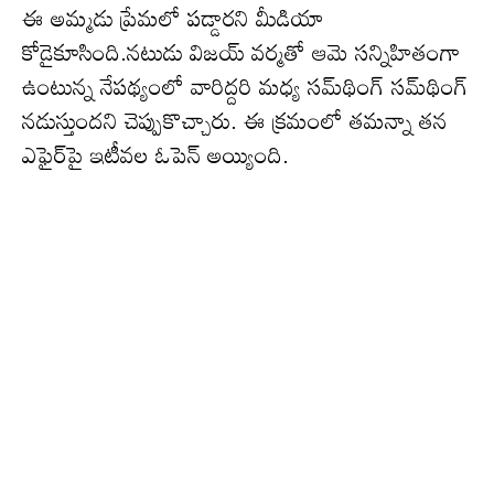
ఈ అమ్మ‌డు ప్రేమలో పడ్డారని మీడియా
కోడైకూసింది.నటుడు విజయ్ వర్మతో ఆమె సన్నిహితంగా
ఉంటున్న నేపథ్యంలో వారిద్ద‌రి మ‌ధ్య స‌మ్‌థింగ్ స‌మ్‌థింగ్
న‌డుస్తుంద‌ని చెప్పుకొచ్చారు. ఈ క్ర‌మంలో తమన్నా త‌న
ఎఫైర్‌పై ఇటీవల ఓపెన్ అయ్యింది.