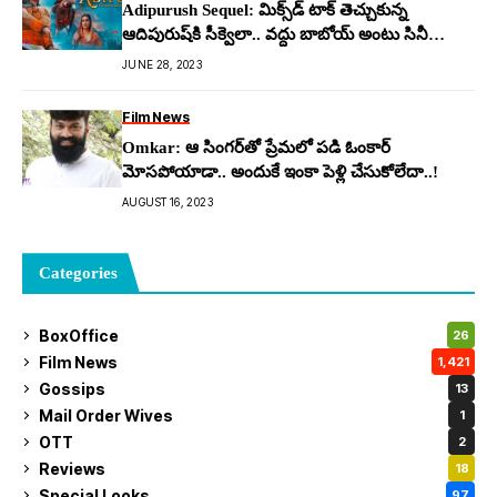
Adipurush Sequel: మిక్స్‌డ్ టాక్ తెచ్చుకున్న
ఆదిపురుష్‌కి సీక్వెలా.. వ‌ద్దు బాబోయ్ అంటు సినీ
ప్రియులు
JUNE 28, 2023
Film News
Omkar: ఆ సింగ‌ర్‌తో ప్రేమ‌లో ప‌డి ఓంకార్
మోస‌పోయాడా.. అందుకే ఇంకా పెళ్లి చేసుకోలేదా..!
AUGUST 16, 2023
Categories
BoxOffice
26
Film News
1,421
Gossips
13
Mail Order Wives
1
OTT
2
Reviews
18
Special Looks
97