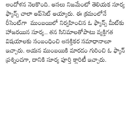
ఆందోళ‌న నెల‌కొంది. అస‌లు నిజ‌మేంటో తెలియ‌క సూర్య
ఫ్యాన్స్ చాలా అప్‌సెట్ అయ్యారు. ఈ క్ర‌మంలోనే
రీసెంట్‌గా ముంబయిలో నిర్వహించిన ఓ ఫ్యాన్స్ మీట్‌కు
హాజరయిన సూర్య‌.. త‌న సినిమాలతోపాటు వ్యక్తిగత
విషయాలకు సంబంధించి ఆస‌క్తిక‌ర సమాధానాలూ
ఇచ్చారు. ఆయన ముంబయికి మారడం గురించి ఓ ఫ్యాన్
ప్ర‌శ్నించ‌గా, దానికి సూర్య పూర్తి క్లారిటీ ఇచ్చారు.