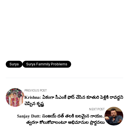
Surya
Surya Fammily Problems
PREVIOUS POST
Krishna: ఏకంగా సీఎంకే ఫోన్ చేసిన కూతురి పెళ్లికి రావద్దని
చెప్పిన కృష్ణ
NEXT POST
Sanjay Dutt: సంజ‌య్ ద‌త్ త‌ల‌కి బ‌ల‌మైన గాయం..
త్వ‌ర‌గా కోలుకోవాలంటూ అభిమానుల ప్రార్ద‌న‌లు