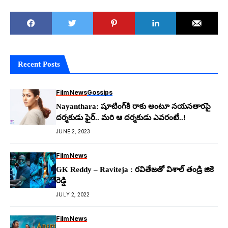
Recent Posts
Film News
Gossips
Nayanthara: షూటింగ్‌కి రాకు అంటూ న‌య‌న‌తార‌పై
ద‌ర్శ‌కుడు ఫైర్.. మరి ఆ ద‌ర్శ‌కుడు ఎవ‌రంటే..!
JUNE 2, 2023
Film News
GK Reddy – Raviteja : రవితేజతో విశాల్ తండ్రి జికె
రెడ్డి
JULY 2, 2022
Film News