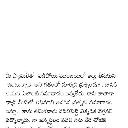
మీ ఫ్యామిలీతో విడిపోయి ముంబయిలో ఇల్లు తీసుకుని
ఉంటున్నారా అని గ‌తంలో సూర్య‌ని ప్ర‌శ్నించ‌గా, దానికి
ఆయ‌న ఎలాంటి స‌మాధానం ఇవ్వ‌లేదు. కాని తాజాగా
ఫ్యాన్ మీట్‌లో అభిమాని అడిగిన ప్ర‌శ్న‌కు స‌మాధానం
ఇస్తూ.. తాను త‌మిళ‌నాడు వ‌దిలిపెట్టి ఎక్క‌డికి వెళ్ల‌న‌ని
పేర్కొన్నారు. నా జ‌న్మ‌స్థ‌లం వ‌దిలి నేను వేరే చోటికి