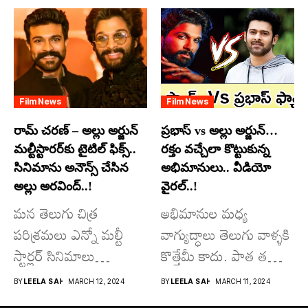
అందులో కొందరు
మాత్రమే...
Film News
Film News
రామ్ చరణ్ – అల్లు అర్జున్
ప్రభాస్ vs అల్లు అర్జున్…
మల్టీస్టారర్​కు టైటిల్ ఫిక్స్..
రక్తం వచ్చేలా కొట్టుకున్న
సినిమాను అనౌన్స్ చేసిన
అభిమానులు.. వీడియో
అల్లు అరవింద్..!
వైరల్..!
మన తెలుగు చిత్ర
అభిమానుల మధ్య
పరిశ్రమలు ఎన్నో మల్టీ
వాగ్యుద్ధాలు తెలుగు వాళ్ళకి
స్టార్లర్ సినిమాలు
కొత్తేమీ కాదు. పాత తరం
వచ్చాయి.. కొన్ని సినిమాలు
నటుల నుంచి నేటి...
BY
LEELA SAI
MARCH 12, 2024
BY
LEELA SAI
MARCH 11, 2024
అయితే...