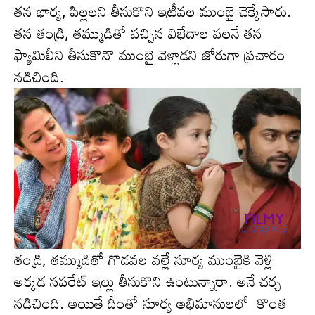
త‌న భార్య‌, పిల్ల‌ల‌ని తీసుకొని ఇటీవల ముంబై చెక్కేసారు.
త‌న తండ్రి, త‌మ్ముడితో వ‌చ్చిన విభేదాల వ‌ల‌నే త‌న
ఫ్యామిలీని తీసుకొనొ ముంబై వెళ్లాడ‌ని జోరుగా ప్ర‌చారం
న‌డిచింది.
తండ్రి, తమ్ముడితో గొడవల వల్లే సూర్య ముంబైకి వెళ్లి
అక్క‌డ స‌ప‌రేట్ ఇల్లు తీసుకొని ఉంటున్నారా. అనే చ‌ర్చ
న‌డిచింది. అయితే దీంతో సూర్య అభిమానుల‌లో కొంత