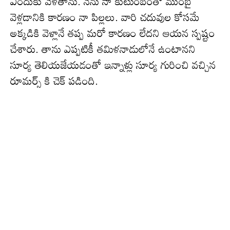
ఎందుకు వెళ‌తాను. నేను నా కుటుంబంతో ముంబై
వెళ్ల‌డానికి కార‌ణం నా పిల్ల‌లు. వారి చ‌దువుల కోస‌మే
అక్క‌డికి వెళ్లానే తప్ప మ‌రో కార‌ణం లేద‌ని ఆయ‌న స్ప‌ష్టం
చేశారు. తాను ఎప్పటికీ తమిళనాడులోనే ఉంటానని
సూర్య తెలియ‌జేయ‌డంతో ఇన్నాళ్లు సూర్య గురించి వ‌చ్చిన
రూమ‌ర్స్ కి చెక్ ప‌డింది.