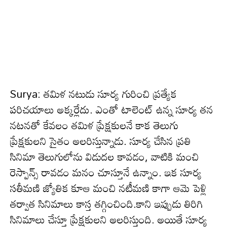
Surya: త‌మిళ న‌టుడు సూర్య గురించి ప్ర‌త్యేక
ప‌రిచ‌యాలు అక్క‌ర్లేదు. ఎంతో టాలెంట్ ఉన్న సూర్య త‌న
న‌ట‌న‌తో కేవ‌లం త‌మిళ ప్రేక్షకులనే కాక తెలుగు
ప్రేక్ష‌కుల‌ని సైతం అలరిస్తున్నాడు. సూర్య చేసిన ప్ర‌తి
సినిమా తెలుగులోను విడుద‌ల కావ‌డం, వాటికి మంచి
రెస్పాన్స్ రావ‌డం మ‌నం చూస్తూనే ఉన్నాం. ఇక సూర్య
స‌తీమ‌ణి జ్యోతిక కూఆ మంచి న‌టీమ‌ణి కాగా ఆమె పెళ్లి
త‌ర్వాత సినిమాలు కాస్త త‌గ్గించింది.కాని ఇప్పుడు తిరిగి
సినిమాలు చేస్తూ ప్రేక్ష‌కుల‌ని అల‌రిస్తుంది. అయితే సూర్య