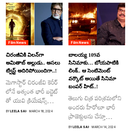
Film News
Film News
చిరంజీవికి విలన్‌గా
బాలయ్య 109వ
అమితాబ్ అల్లుడు.. అసలు
సినిమాకు… బోయపాటికి
ట్విస్ట్ అదిరిపోయిందిగా..!
లింక్.. ఆ సెంటిమెంట్
వర్కౌట్ అయితే సినిమా
మెగాస్టార్ చిరంజీవి కెరీర్
బంపర్ హిట్..!
లోనే అత్యంత భారీ బడ్జెట్
తెలుగు చిత్ర పరిశ్రమలోని
తో యువి క్రియేషన్స్
అందరు హీరోలూ భారీ
రూపొందిస్తున్న
BY
LEELA SAI
MARCH 18, 2024
ప్రాజెక్టులను చేస్తూ
విశ్వంభర...
దూసుకుపోతోన్నారు.
BY
LEELA SAI
MARCH 14, 2024