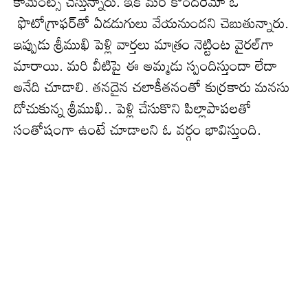
కామెంట్స్ చేస్తున్నారు. ఇక మ‌రి కొంద‌రేమో ఓ
ఫొటోగ్రాఫ‌ర్‌తో ఏడ‌డుగులు వేయ‌నుంద‌ని చెబుతున్నారు.
ఇప్పుడు శ్రీముఖి పెళ్లి వార్తలు మాత్రం నెట్టింట వైర‌ల్‌గా
మారాయి. మ‌రి వీటిపై ఈ అమ్మ‌డు స్పందిస్తుందా లేదా
అనేది చూడాలి. తనదైన చలాకీతనంతో కుర్రకారు మనసు
దోచుకున్న శ్రీముఖి.. పెళ్లి చేసుకొని పిల్లాపాపల‌తో
సంతోషంగా ఉంటే చూడాల‌ని ఓ వ‌ర్గం భావిస్తుంది.