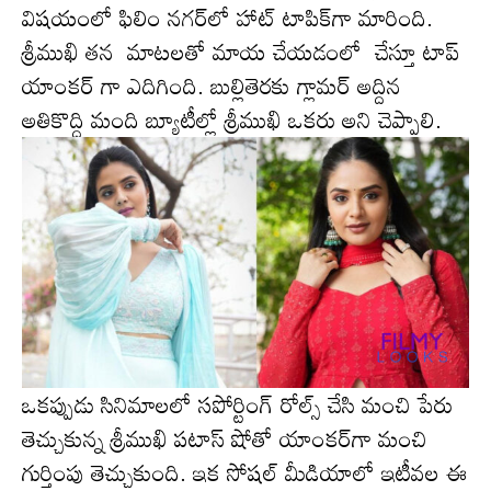
విష‌యంలో ఫిలిం న‌గ‌ర్‌లో హాట్ టాపిక్‌గా మారింది.
శ్రీముఖి త‌న మాటలతో మాయ చేయడంలో చేస్తూ టాప్
యాంకర్ గా ఎదిగింది. బుల్లితెరకు గ్లామర్ అద్దిన
అతికొద్ది మంది బ్యూటీల్లో శ్రీముఖి ఒకరు అని చెప్పాలి.
ఒక‌ప్పుడు సినిమాల‌లో స‌పోర్టింగ్ రోల్స్ చేసి మంచి పేరు
తెచ్చుకున్న శ్రీముఖి ప‌టాస్ షోతో యాంక‌ర్‌గా మంచి
గుర్తింపు తెచ్చుకుంది. ఇక సోష‌ల్ మీడియాలో ఇటీవ‌ల ఈ