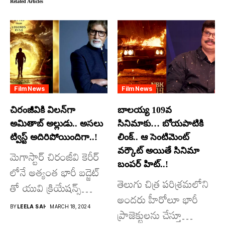
Related Articles
Film News
Film News
చిరంజీవికి విలన్‌గా
బాలయ్య 109వ
అమితాబ్ అల్లుడు.. అసలు
సినిమాకు… బోయపాటికి
ట్విస్ట్ అదిరిపోయిందిగా..!
లింక్.. ఆ సెంటిమెంట్
వర్కౌట్ అయితే సినిమా
మెగాస్టార్ చిరంజీవి కెరీర్
బంపర్ హిట్..!
లోనే అత్యంత భారీ బడ్జెట్
తెలుగు చిత్ర పరిశ్రమలోని
తో యువి క్రియేషన్స్
అందరు హీరోలూ భారీ
రూపొందిస్తున్న
BY
LEELA SAI
MARCH 18, 2024
ప్రాజెక్టులను చేస్తూ
విశ్వంభర...