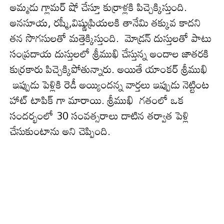
అమ్మ‌డు గ్లామ‌ర్ షో చేస్తూ కుర్రాళ్ల‌కి పిచ్చెక్కిస్తుంది.
అన‌సూయ‌, ర‌ష్మీ,విష్ణుప్రియ‌ల‌కి తానేమి త‌క్కువ కాద‌ని
త‌న సొగ‌సుల‌తో మ‌త్తెక్కిస్తుంది. మోడ్రన్ దుస్తులతో పాటు
సంప్రదాయ దుస్తుల‌లో శ్రీముఖి చేస్తున్న అందాల జాత‌ర‌కి
కుర్రకారు పిచ్చెక్కిపోతున్నారు. అయితే యాంకర్ శ్రీముఖి
ఇప్పుడు పెళ్లికి రెడీ అయ్యిందన్న వార్తలు ఇప్పుడు నెట్టింట‌
హాట్ టాపిక్ గా మారాయి. శ్రీముఖి గ‌తంలో ఒక
సందర్భంలో 30 సంవత్సరాలు దాటిన తర్వాత పెళ్లి
చేసుకుంటాను అని చెప్పింది.