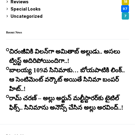
Reviews
18
Special Looks
97
Uncategorized
7
Recent News
చిరంజీవికి విలన్‌గా అమితాబ్ అల్లుడు.. అసలు
ట్విస్ట్ అదిరిపోయిందిగా..!
బాలయ్య 109వ సినిమాకు… బోయపాటికి లింక్..
ఆ సెంటిమెంట్ వర్కౌట్ అయితే సినిమా బంపర్
హిట్..!
రామ్ చరణ్ – అల్లు అర్జున్ మల్టీస్టారర్​కు టైటిల్
ఫిక్స్.. సినిమాను అనౌన్స్ చేసిన అల్లు అరవింద్..!